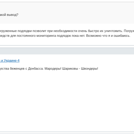
акой вывод?
груженные подлодки позволит при необходимости очень быстро их уничтожить. Погруж
едств для постоянного мониторинга подлодок пока нет. Возможно что я и ошибаюсь.
ества беженцев с Донбасса. Мародеры! Шариковы - Швондеры!