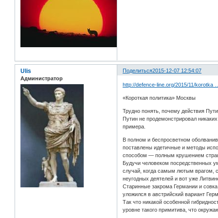
Ulis
Поделиться
2015-12-07 12:54:07
Администратор
http://defence-line.org/2015/11/korotka
«Короткая политика» Москвы
Трудно понять, почему действия Пути
Путин не продемонстрировал никаких 
примера.
В полном и беспросветном оболванива
поставлены идетичные и методы испо
способом — полным крушением стран
Будучи человеком посредственных умс
случай, когда самым лютым врагом, с
неугодных деятелей и вот уже Литви
Старинные закрома Германии и совка
уложился в австрийский вариант Гер
Так что никакой особенной гибриднос
уровне такого примитива, что окружа