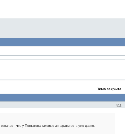
Тема закрыта
511
значает, что у Пентагона таковые аппараты есть уже давно.