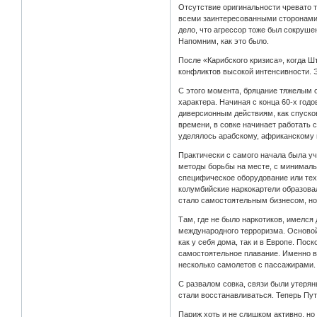
Отсутствие оригинальности чревато т
всеми заинтересованными сторонами.
дело, что агрессор тоже был сокруше
Напомним, как это было.
После «Карибского кризиса», когда Ш
конфликтов высокой интенсивности. Э
С этого момента, бряцание тяжелым 
характера. Начиная с конца 60-х год
диверсионным действиям, как спусков
времени, в совке начинает работать 
уделялось арабскому, африканскому
Практически с самого начала была у
методы борьбы на месте, с минималь
специфическое оборудование или тех
колумбийские наркокартели образова
стало самостоятельным бизнесом, но 
Там, где не было наркотиков, имелся
международного терроризма. Основой 
как у себя дома, так и в Европе. По
самостоятельное плавание. Именно в 
несколько самолетов с пассажирами.
С развалом совка, связи были утерян
стали восстанавливаться. Теперь Пут
Париж хоть и не слишком активно, н