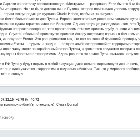
и Саркози на поставку вертолетоносцев «Мистраль» — разорвана. Если бы это был ба
 бы исчерпана. Но это было детище лично Путина, которое показывало уровень сотрудн
 — теракт вокруг редакции журнала Charlie Hebdo, якобы из-за рисунка.
ще более больное место для Путина. Европа, коллективным решением завалила путин
исали, но ждали терактов именно в Болгарии. Однако ситуация разрядилась тем, что П
рдоган не просто похоронил этот проект своим отказом принять трубу, он еще и высме
 угодно. Спустя небольшой промежуток времени Анкару сотрясают взрывы с большими
, их покупает Египет. Это расценивается так, что нож вонзенный Францией, проверну
ономики Египта — туризм, а заодно — создает алиби потерпевшей от терроризма стор
а свою чашу мести за корабельный позор Путина, а кроме того создается возврат к по
ынуждены бороться с терроризмом. Здесь ровно то же самое Путин пытался нагрузить
и в РФ Путину будут верить в любой ситуации, даже если он переименует день в ночь,
ит еще один указатель терроризма с надписью «Москва». Так что у мирового сообщес
тот не лопнул.
ь
07.12.15 −5,78 % 40,72
и триллион рублей(в потенциале)! Слава Богам!
21:34:28)