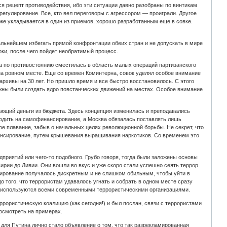
ся рецепт противодействия, ибо эти ситуации давно разобраны по винтикам
гулирование. Все, кто вел переговоры с агрессором — проиграли. Другое
тоже укладывается в один из приемов, хорошо разработанным еще в совке.
дальнейшем избегать прямой конфронтации обеих стран и не допускать в мире
оки, после чего пойдет необратимый процесс.
а по противостоянию сместилась в область малых операций партизанского
 на ровном месте. Еще со времен Коминтерна, совок уделял особое внимание
архивы на 30 лет. Но пришло время и все быстро восстановилось. С этого
олжны были создать ядро повстанческих движений на местах. Особое внимание
ающий деньги из бюджета. Здесь концепция изменилась и преподавались
ходить на самофинансирование, а Москва обязалась поставлять лишь
е плавание, забыв о начальных целях революционной борьбы. Не секрет, что
ансирование, путем крышевания выращивания наркотиков. Со временем это
приятий или чего-то подобного. Грубо говоря, тогда были заложены основы
ирии до Ливии. Они вошли во вкус и уже скоро стали успешно сеять террор
ансирование получалось дискретным и не слишком обильным, чтобы уйти в
 того, что террористам удавалось угнать и собрать в одном месте сразу
е, используются всеми современными террористическими организациями.
ррористическую коалицию (как сегодня!) и был послан, связи с террористами
посмотреть на примерах.
для Путина лично стало объявление о том, что так разрекламированная