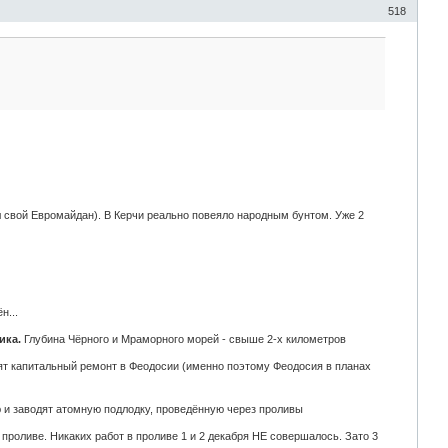
518
л свой Евромайдан). В Керчи реально повеяло народным бунтом. Уже 2
н...
ика.
Глубина Чёрного и Мраморного морей - свыше 2-х километров
дят капитальный ремонт в Феодосии (именно поэтому Феодосия в планах
ю и заводят атомную подлодку, проведённую через проливы
проливе. Никаких работ в проливе 1 и 2 декабря НЕ совершалось. Зато 3