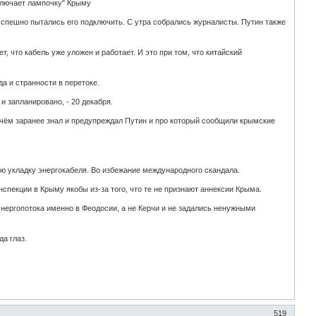
ключает лампочку" Крыму
успешно пытались его подключить. С утра собрались журналисты. Путин также
т, что кабель уже уложен и работает. И это при том, что китайский
а и странности в перетоке.
и запланировано, - 20 декабря.
 чём заранее знал и предупреждал Путин и про который сообщили крымские
ю укладку энергокабеля. Во избежание международного скандала.
спекции в Крыму якобы из-за того, что те не признают аннексии Крыма.
энергопотока именно в Феодосии, а не Керчи и не задались ненужными
а глаз.
519