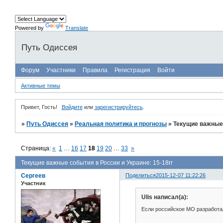
Powered by
Translate
Путь Одиссея
Форум
Участники
Правила
Регистрация
Войти
Активные темы
Привет, Гость!
Войдите
или
зарегистрируйтесь
.
»
Путь Одиссея
»
Реальная политика и прогнозы
»
Текущие важные 
Страница:
«
1
…
16
17
18
19
20
…
33
»
Текущие важные события в России и Украине: 15-18гг
Сергеев
Поделиться
2015-12-07 11:22:26
Участник
Ulis написал(а):
Если российское МО разработал