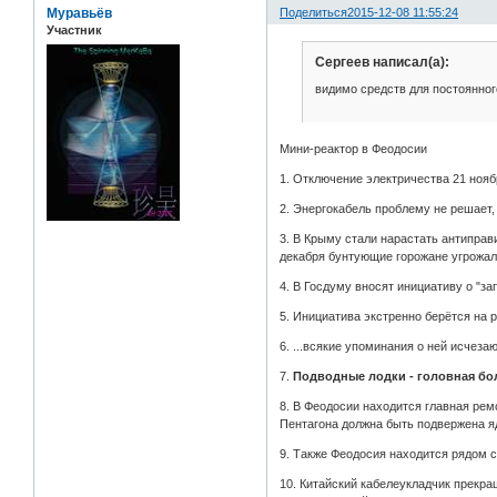
Муравьёв
Поделиться
2015-12-08 11:55:24
Участник
Сергеев написал(а):
видимо средств для постоянног
Мини-реактор в Феодосии
1. Отключение электричества 21 нояб
2. Энергокабель проблему не решает, 
3. В Крыму стали нарастать антиправ
декабря бунтующие горожане угрожа
4. В Госдуму вносят инициативу о "з
5. Инициатива экстренно берётся на р
6. ...всякие упоминания о ней исчез
7.
Подводные лодки - головная бол
8. В Феодосии находится главная рем
Пентагона должна быть подвержена 
9. Также Феодосия находится рядом 
10. Китайский кабелеукладчик прекра