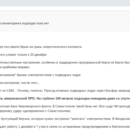
о мониторинга подлодок пока нет
ря поставило Крым на грань энергетического коллапса
его уложат только к 20 декабря
ительственные настроения, особенно в традиционно проукраинской Керчи (в Керчи бы
ли крайними мерами
апитывании" Крыма электричеством с подводных лодок
ассмотрение, после чего...
ают из СМИ... Почему, понятно. Проход атомных подводных лодок через Босфор запрещё
ь американской ПРО. На глубине 100 метров подлодка невидима даже со спутн
онтная база Черноморского флота. В Севастополе такой базы нет. Все суда ЧФ прохо
ядерному удару одновременно с Севастополем)
с бунтующей Керчью, которую нужно экстренно "запитать" электричеством. В Феодоси
щает работу 1 декабря в 7 утра в связи со штормовым предупреждением в Керченском 