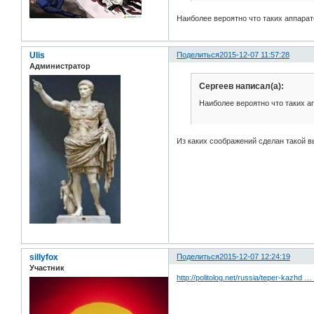
Наиболее вероятно что таких аппарат
Ulis
Поделиться
2015-12-07 11:57:28
Администратор
Сергеев написал(а):
Наиболее вероятно что таких а
Из каких соображений сделан такой 
sillyfox
Поделиться
2015-12-07 12:24:19
Участник
http://politolog.net/russia/teper-kazhd …