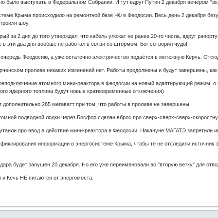
но было выступать в Федеральном Собрании. И тут вдруг Путин 2 декабря вечером "в
стеме Крыма происходило на ремонтной базе ЧФ в Феодосии. Весь день 2 декабря без
троили шоу.
ый за 2 дня до того утверждал, что кабель уложат не ранее 20-го числа, вдруг рапортуе
 в эти два дня вообше не работал в связи со штормом. Бог сотворил чудо!
 очередь Феодосию, а уже остаточно электричество подаётся в мятежную Керчь. Отсюд
ерченском проливе никаких изменений нет. Работы продолжены и будут завершены, как 
ереподключение атомного мини-реактора в Феодосии на новый адаптирующий режим, о
ного ядерного топлива будут новые кратковременные отключения)
 дополнительно 285 мегаватт при том, что работы в проливе не завершены.
томной подводной лодки через Босфор сделан вброс про сверх-сверх-сверх-скоростну
утаили про ввод в действие мини-реактора в Феодосии. Накануне МАГАТЭ запретили ин
т фиксирования информации в энергосистеме Крыма, чтобы те не отследили источник 
дара будет запущен 20 декабря. Но его уже переименовали во "вторую ветку" для отвод
я и Кечь НЕ питаются от энергомоста.