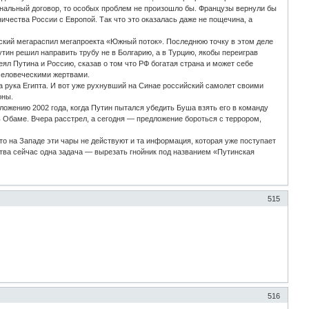
нальный договор, то особых проблем не произошло бы. Французы вернули бы
ичества России с Европой. Так что это оказалась даже не пощечина, а
ский мегараспил мегапроекта «Южный поток». Последнюю точку в этом деле
утин решил направить трубу не в Болгарию, а в Турцию, якобы переиграв
ял Путина и Россию, сказав о том что РФ богатая страна и может себе
 человеческими жертвами.
ла рука Египта. И вот уже рухнувший на Синае российский самолет своими
оны.
ложению 2002 года, когда Путин пытался убедить Буша взять его в команду
 Обаме. Вчера расстрел, а сегодня — предложение бороться с террором,
 то на Западе эти чары не действуют и та информация, которая уже поступает
тва сейчас одна задача — вырезать гнойник под названием «Путинская
515
516