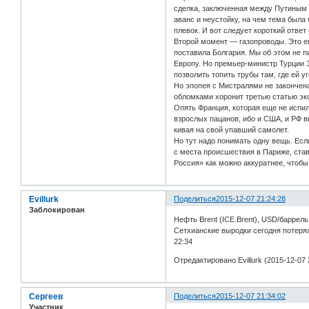
сделка, заключенная между Путиным 
аванс и неустойку, на чем тема была
плевок. И вот следует короткий ответ
Второй момент — газопроводы. Это е
поставила Болгария. Мы об этом не п
Европу. Но премьер-министр Турции Э
позволить топить трубы там, где ей
Но эпопея с Мистралями не закончена
обломками хоронит третью статью эк
Опять Франция, которая еще не испил
взрослых пацанов, ибо и США, и РФ в
кивая на свой упавший самолет.
Но тут надо понимать одну вещь. Есл
с места происшествия в Париже, став
Россия» как можно аккуратнее, чтобы 
Evillurk
Поделиться
2015-12-07 21:24:28
Заблокирован
Нефть Brent (ICE.Brent), USD/баррел
Сетхианские выродки сегодня потерял
22:34
Отредактировано Evillurk (2015-12-07 
Сергеев
Поделиться
2015-12-07 21:34:02
Участник