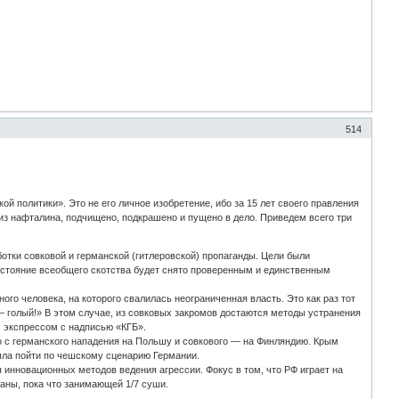
514
й политики». Это не его личное изобретение, ибо за 15 лет своего правления
из нафталина, подчищено, подкрашено и пущено в дело. Приведем всего три
отки совковой и германской (гитлеровской) пропаганды. Цели были
остояние всеобщего скотства будет снято проверенным и единственным
го человека, на которого свалилась неограниченная власть. Это как раз тот
 — голый!» В этом случае, из совковых закромов достаются методы устранения
м экспрессом с надписью «КГБ».
о с германского нападения на Польшу и совкового — на Финляндию. Крым
была пойти по чешскому сценарию Германии.
я инновационных методов ведения агрессии. Фокус в том, что РФ играет на
раны, пока что занимающей 1/7 суши.