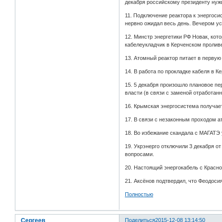
декабря российскому президенту нуж
11. Подключение реактора к энергоси
нервно ожидал весь день. Вечером ус
12. Минстр энергетики РФ Новак, котор
кабелеукладчик в Керченском проливе
13. Атомный реактор питает в первую
14. В работа по прокладке кабеля в К
15. 5 декабря произошло плановое п
власти (в связи с заменой отработан
16. Крымская энергосистема получает
17. В связи с незаконным проходом а
18. Во избежание скандала с МАГАТЭ 
19. Укрэнерго отключили 3 декабря о
вопросами.
20. Настоящий энергокабель с Красно
21. Аксёнов подтвердил, что Феодоси
Полностью
Сергеев
Поделиться
2015-12-08 13:14:50