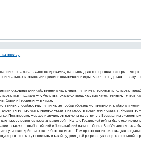
 … ka-moskvy/
на принято называть «многоходовками», на самом деле он перешел на формат «коротко
оригинальных методов или приемов политической игры. Все, что он делает — вынуто 
нии и оскотинивании собственного населения, Путин не стесняясь использовал нараб
льзовались «под кальку». Результат оказался предсказуемо качественным. Теперь, с
ы. Совок и Германия — в курсе.
твенных способностей, Путин являет собой образец мстительного, злобного и мелочно
тановится тот, кто осмеливается указать на серость правителя и сказать: «Король то
ненко, Политковскя, Немцов и другие, отправлены на встречу с Всевышним скоростны
 дают массу рецептов развязывания войн. Начало Грузинской войны было скопирован
мании, а также — прибалтийский и бессарабский вариант Совка. Вся Украина должна 
ти в путинских действиях нет и быть не может. Там просто нет интеллекта для создани
ющие просто не могут поверить в такой чудовищный регресс руководства огромной ст