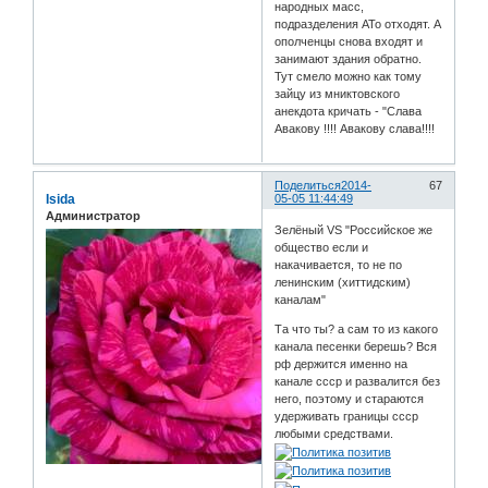
народных масс,
подразделения АТо отходят. А
ополченцы снова входят и
занимают здания обратно.
Тут смело можно как тому
зайцу из мниктовского
анекдота кричать - "Слава
Авакову !!!! Авакову слава!!!!
Поделиться
2014-
67
Isida
05-05 11:44:49
Администратор
Зелёный VS "Российское же
общество если и
накачивается, то не по
ленинским (хиттидским)
каналам"
Та что ты? а сам то из какого
канала песенки берешь? Вся
рф держится именно на
канале ссср и развалится без
него, поэтому и стараются
удерживать границы ссср
любыми средствами.