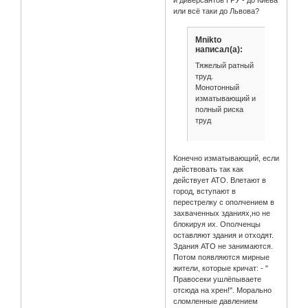
или всё таки до Львова?
Mnikto
написал(а):
Тяжелый ратный
труд.
Монотонный
изматывающий и
полный риска
труд
Конечно изматывающий, если
действовать так как
действует АТО. Влетают в
город, вступают в
перестрелку с ополчением в
захваченных зданиях,но не
блокируя их. Ополченцы
оставляют здания и отходят.
Здания АТО не занимаются.
Потом появляются мирные
жители, которые кричат: - "
Правосеки ушлёпываете
отсюда на хрен!". Морально
сломленные давлением