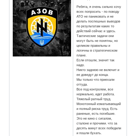
Ребята, я очень сильно хочу
всех попросить - по поводу
АТО не паниковать и не
делать поспешных выводов
по результатам каких то
действий сейчас и здесь.
Тактические задачи они
могут быть не понятны, но
целиком правильны и
логичны в стратегическом
плане.
Если отошли, значит так
надо.
Никто заднюю не включит и
ее доведут до конца.
Мы только что приехали
оттуда.
Все под контролем, все
нормально, идет работа.
Тяжелый ратный труд.
Монотонный изматывающий
и полный риска труд. Есть
раненые, есть погибшие.
Это не кино с сигалом,
сталоне и прочими. что за
десять минут всех победили
и пошли бухать.