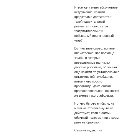
И все же у меня абсолютное
недоумение, какими
средствами достигается
такой удивительный
результат, психоз этот
"патриотический" и
небывалый воинственный
угар?
Вот честное слово, полное
впечатление, что полчища
зомби, в которые
превратились на глазах
дорогие россияне, облучают
еще какими-то установками с
останкинской телебашни,
потому что просто
пропаганда, даже самая
профессиональная, не может
же иметь такого эффекта.
Но, что бы это ни было, на
меня же это почему-то не
действует, хотя я самый
обычный человек и ни в коем
разе не брахман.
Семена падают на