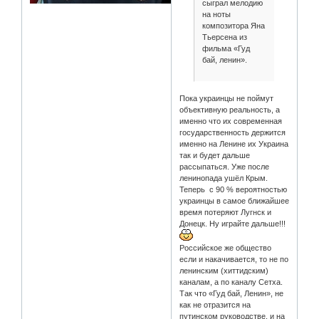
сыграл мелодию
на ноты
композитора Яна
Тьерсена из
фильма «Гуд
бай, ленин».
Пока украинцы не поймут
объективную реальность, а
именно что их современная
государственность держится
именно на Ленине их Украина
так и будет дальше
рассыпаться. Уже после
ленинопада ушёл Крым.
Теперь с 90 % вероятностью
украинцы в самое ближайшее
время потеряют Лугнск и
Донецк. Ну играйте дальше!!!
Российское же общество
если и накачивается, то не по
ленинским (хиттидским)
каналам, а по каналу Сетха.
Так что «Гуд бай, Ленин», не
как не отразится на
путинском руководстве, и на