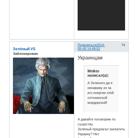
Поделиться
2014-
74
Зелёный VS
05-05 14:49:52
Заблокирован
Украинцам
Mnikto
написал(а):
А Зеленого да я
ненавижу из за
его енергии злой
сетхианской
мордорской!
А давайте поговорим по
существу.
Зелёный предлагал захватить
Украину? Нет.