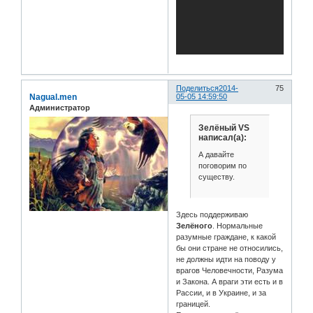
Поделиться
2014-
75
Nagual.men
05-05 14:59:50
Администратор
Зелёный VS
написал(а):
А давайте
поговорим по
существу.
Здесь поддерживаю
Зелёного
. Нормальные
разумные граждане, к какой
бы они стране не относились,
не должны идти на поводу у
врагов Человечности, Разума
и Закона. А враги эти есть и в
Рассии, и в Украине, и за
границей.