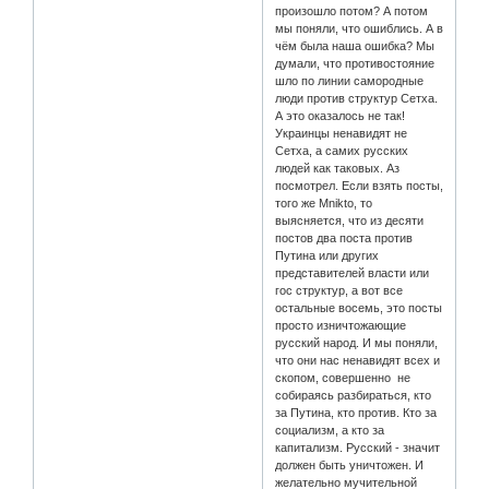
произошло потом? А потом
мы поняли, что ошиблись. А в
чём была наша ошибка? Мы
думали, что противостояние
шло по линии самородные
люди против структур Сетха.
А это оказалось не так!
Украинцы ненавидят не
Сетха, а самих русских
людей как таковых. Аз
посмотрел. Если взять посты,
того же Mnikto, то
выясняется, что из десяти
постов два поста против
Путина или других
представителей власти или
гос структур, а вот все
остальные восемь, это посты
просто изничтожающие
русский народ. И мы поняли,
что они нас ненавидят всех и
скопом, совершенно не
собираясь разбираться, кто
за Путина, кто против. Кто за
социализм, а кто за
капитализм. Русский - значит
должен быть уничтожен. И
желательно мучительной