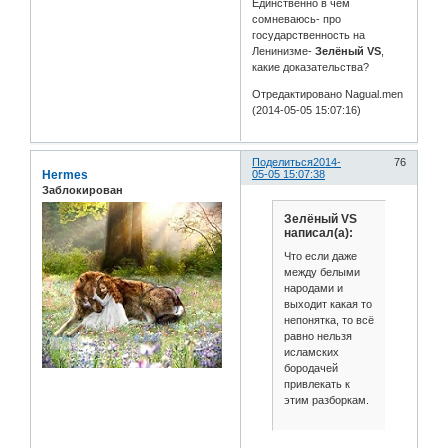
Единственно в чём
сомневаюсь- про
государственность на
Ленинизме-
Зелёный VS
,
какие доказательства?
Отредактировано Nagual.men
(2014-05-05 15:07:16)
Поделиться
2014-
76
Hermes
05-05 15:07:38
Заблокирован
Зелёный VS
написал(а):
Что если даже
между белыми
народами и
выходит какая то
непонятка, то всё
равно нельзя
исламских
бородачей
привлекать к
этим разборкам.