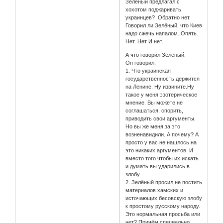
Зелёный предлагал с
хохотом поджаривать
украинцев? Обратно нет.
Говорил ли Зелёный, что Киев
надо сжечь напалом. Опять.
Нет. Нет И нет.
А что говорил Зелёный.
Он говорил.
1. Что украинская
государственность держится
на Ленине. Ну извините.Ну
такое у меня эзотерическое
мнение. Вы можете не
соглашаться, спорить,
приводить свои аргументы.
Но вы же меня за это
возненавидили. А почему? А
просто у вас не нашлось на
это никаких аргументов. И
вместо того чтобы их искать
и думать вы ударились в
злобу.
2. Зелёный просил не постить
материалов хамских и
источающих бесовскую злобу
к простому русскому народу.
Это нормальная просьба или
нет? Причём специально