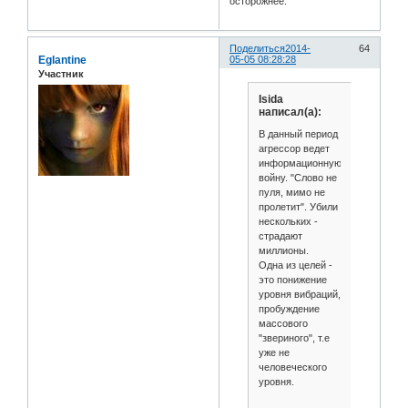
осторожнее.
Поделиться
2014-
64
Eglantine
05-05 08:28:28
Участник
Isida
написал(а):
В данный период
агрессор ведет
информационную
войну. "Слово не
пуля, мимо не
пролетит". Убили
нескольких -
страдают
миллионы.
Одна из целей -
это понижение
уровня вибраций,
пробуждение
массового
"звериного", т.е
уже не
человеческого
уровня.