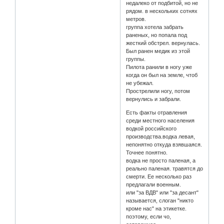
недалеко от подбитой, но не
рядом. в нескольких сотнях
метров.
группа хотела забрать
раненых, но попала под
жесткий обстрел. вернулась.
Был ранен медик из этой
группы.
Пилота ранили в ногу уже
когда он был на земле, чтоб
не убежал.
Прострелили ногу, потом
вернулись и забрали.
Есть факты отравления
среди местного населения
водкой российского
производства.водка левая,
непонятно откуда взявшаяся.
Точнее понятно.
водка не просто паленая, а
реально паленая. травятся до
смерти. Ее несколько раз
предлагали военным.
или "за ВДВ" или "за десант"
называется, слоган "никто
кроме нас" на этикетке.
поэтому, если чо,