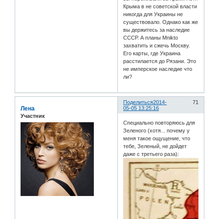
Крыма в не советской власти
никогда для Украины не
существовало. Однако как же
вы держитесь за наследие
СССР. А планы Mnikto
захватить и сжечь Москву.
Его карты, где Украина
расстилается до Рязани. Это
не имперское наследие что
ли?
Поделиться
2014-
71
Лена
05-05 13:25:16
Участник
Специально повторяюсь для
Зеленого (хотя... почему у
меня такое ощущение, что
тебе, Зеленый, не дойдет
даже с третьего раза):