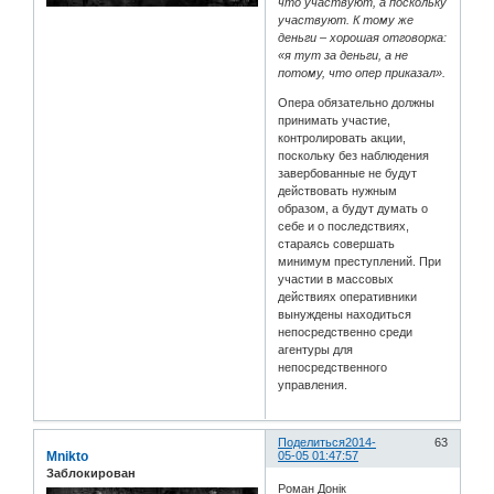
что участвуют, а поскольку
участвуют. К тому же
деньги – хорошая отговорка:
«я тут за деньги, а не
потому, что опер приказал».
Опера обязательно должны
принимать участие,
контролировать акции,
поскольку без наблюдения
завербованные не будут
действовать нужным
образом, а будут думать о
себе и о последствиях,
стараясь совершать
минимум преступлений. При
участии в массовых
действиях оперативники
вынуждены находиться
непосредственно среди
агентуры для
непосредственного
управления.
Поделиться
2014-
63
Mnikto
05-05 01:47:57
Заблокирован
Роман Донік