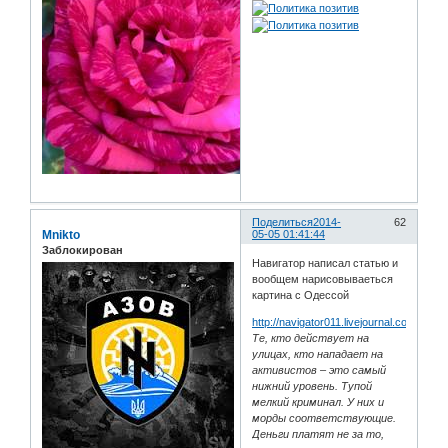
Поделиться
2014-
62
Mnikto
05-05 01:41:44
Заблокирован
Навигатор написал статью и
вообщем нарисовываеться
картина с Одессой
http://navigator011.livejournal.com/8553
Те, кто действует на
улицах, кто нападает на
активистов – это самый
нижний уровень. Тупой
мелкий криминал. У них и
морды соответствующие.
Деньги платят не за то,