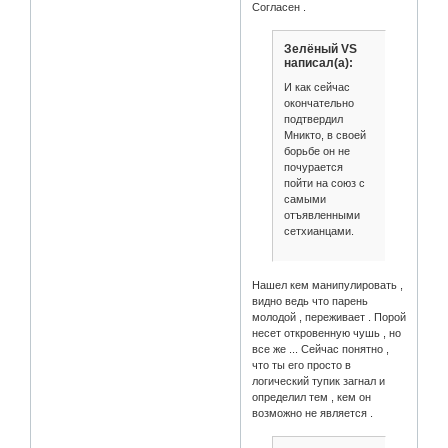
Согласен .
Зелёный VS
написал(а):
И как сейчас
окончательно
подтвердил
Мникто, в своей
борьбе он не
почурается
пойти на союз с
самыми
отъявленными
сетхианцами.
Нашел кем манипулировать ,
видно ведь что парень
молодой , переживает . Порой
несет откровенную чушь , но
все же ... Сейчас понятно ,
что ты его просто в
логический тупик загнал и
определил тем , кем он
возможно не является .