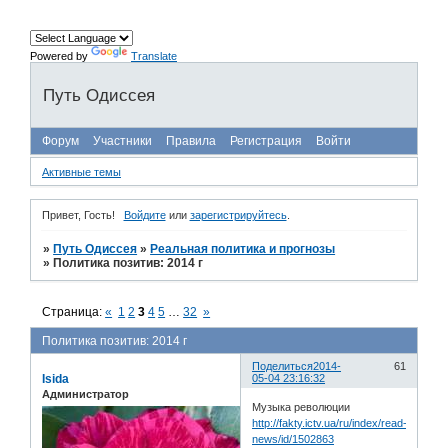
Powered by
Translate
Путь Одиссея
Форум
Участники
Правила
Регистрация
Войти
Активные темы
Привет, Гость!
Войдите
или
зарегистрируйтесь
.
»
Путь Одиссея
»
Реальная политика и прогнозы
»
Политика позитив: 2014 г
Страница:
«
1
2
3
4
5
…
32
»
Политика позитив: 2014 г
Поделиться
2014-
61
Isida
05-04 23:16:32
Администратор
Музыка революции
http://fakty.ictv.ua/ru/index/read-
news/id/1502863