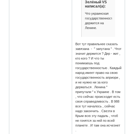
Зелёный VS
написал(а):
Что украинская
государственность
держится на
Ленине.
Вот тут правильнее сказать
завязана - " запутана " . Чтот
значит держится ? Дер - жит ,
кто кого ? И что ты
понимаешь под
государственностью . Каждый
народ имеет право на свою
государственность априори ,
и не нужно ни за кого
держаться . Ленина "
припутали " к Украине . В том
, что сейчас происходит есть
своя справедливость . В 988
все тут началось , сейчас
надо закончить . Свезти в
Крым всю эту падаль , чтоб
не гонятся за ней по всей
планете . И там она исчезнет
.