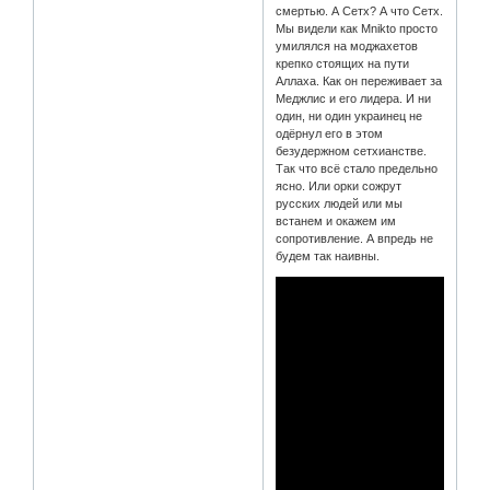
смертью. А Сетх? А что Сетх.
Мы видели как Mnikto просто
умилялся на моджахетов
крепко стоящих на пути
Аллаха. Как он переживает за
Меджлис и его лидера. И ни
один, ни один украинец не
одёрнул его в этом
безудержном сетхианстве.
Так что всё стало предельно
ясно. Или орки сожрут
русских людей или мы
встанем и окажем им
сопротивление. А впредь не
будем так наивны.