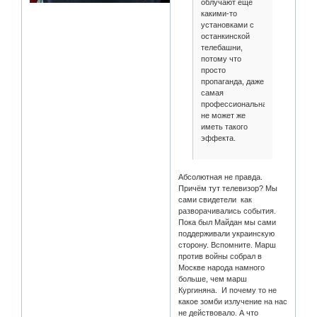
облучают еще
какими-то
установками с
останкинской
телебашни,
потому что
просто
пропаганда, даже
самая
профессиональная,
не может же
иметь такого
эффекта.
Абсолютная не правда.
Причём тут телевизор? Мы
сами свидетели как
разворачивались события.
Пока был Майдан мы сами
поддерживали украинскую
сторону. Вспомните. Марш
против войны собрал в
Москве народа намного
больше, чем марш
Кургиняна. И почему то не
какое зомби излучение на нас
не действовало. А что