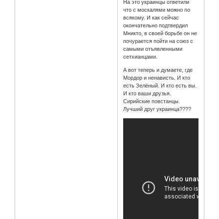
На это украинцы ответили
что с москалями можно по
всякому. И как сейчас
окончательно подтвердил
Мникто, в своей борьбе он не
почурается пойти на союз с
самыми отъявленными
сетхианцами.
А вот теперь и думаете, где
Мордор и ненависть. И кто
есть Зелёный. И кто есть вы.
И кто ваши друзья.
Сирийские повстанцы.
Лучший друг украинца????