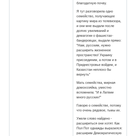
благодатную почву.
Я тут разговорила одно
семейство, получающее
картину мира из телевизора,
и они мне выдали после
долгих увиливаний и
демагогии о фашистах-
бандеровцах, выдали прямо:
"Нам, русским, нужно
расширить жизненное
пространство! Украину
присоединим, а потом и в
Приднестровье войдем, и
Казахстан неплохо бы
вернуть"
Мать семейства, мирная
домохозяйка, уместно
вспомнила: "И в Латвии
много русских!"
Говорю о семействе, потому
что очень рядовое, тьмы их.
Ужели слово найдено -
расшириться они хотят. Как
Пол Пот однажды выразился:
расширим Демократическую