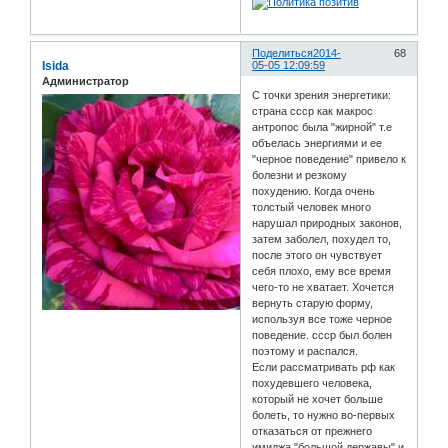
Поделиться
2014-
68
Isida
05-05 12:09:59
Администратор
С точки зрения энергетики:
страна ссср как макрос
антропос была "жирной" т.е
объелась энергиями и ее
"черное поведение" привело к
болезни и резкому
похудению. Когда очень
толстый человек много
нарушал природных законов,
затем заболел, похудел то,
после этого он чувствует
себя плохо, ему все время
чего-то не хватает. Хочется
вернуть старую форму,
используя все тоже черное
поведение. ссср был болен
поэтому и распался.
Если рассматривать рф как
похудевшего человека,
который не хочет больше
болеть, то нужно во-первых
отказаться от прежнего
имиджа "большой державы" и