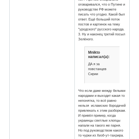
оговаривался, что о Путине и
руководстве РФ можете
писать что угодно. Какой был
ответ. Ещё больший поток
постов и картинок на тему
"уродского" русского народа.
3. Ну и наконец третий посыл
Зелёного.
Mnikto
написал(а):
ДА я за
повстанцев
Сирии
Что если даже между белыми
народами и выходит какая то
непонятка, то всё равно
нельзя исламских бородачей
привлекать к этим разборкам.
И привёл пример, когда
украинцы светлые хлопцы
напали на такого же парня.
Но под руководством какого
то чурки из Хизб-ут-тахрира.