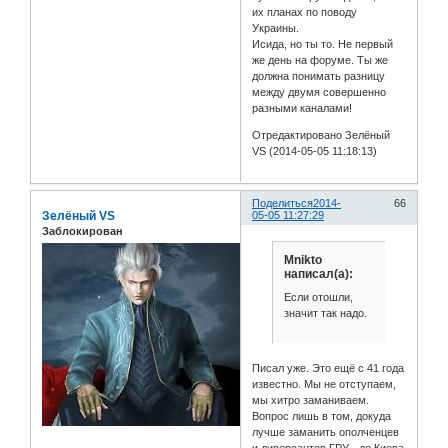
их планах по поводу
Украины.
Исида, но ты то. Не первый
же день на форуме. Ты же
должна понимать разницу
между двумя совершенно
разными каналами!
Отредактировано Зелёный
VS (2014-05-05 11:18:13)
Поделиться
2014-
66
Зелёный VS
05-05 11:27:29
Заблокирован
Mnikto
написал(а):
Если отошли,
значит так надо.
Писал уже. Это ещё с 41 года
известно. Мы не отступаем,
мы хитро заманиваем.
Вопрос лишь в том, докуда
лучше заманить ополченцев
и диверсантов ГРУ - до Киева