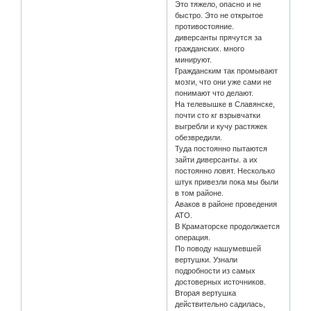
Это тяжело, опасно и не
быстро. Это не открытое
противостояние.
диверсанты прячутся за
гражданских. много
минируют.
Гражданским так промывают
мозги, что они уже сами не
понимают что делают.
На телевышке в Славянске,
почти сто кг взрывчатки
выгребли и кучу растяжек
обезвредили.
Туда постоянно пытаются
зайти диверсанты. а их
постоянно ловят. Несколько
штук привезли пока мы были
в том районе.
Аваков в районе проведения
АТО.
В Краматорске продолжается
операция.
По поводу нашумевшей
вертушки. Узнали
подробности из самых
достоверных источников.
Вторая вертушка
действительно садилась,