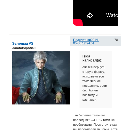
Поделиться
2014-
70
Зелёный VS
05-05 12:24:51
Заблокирован
Isida
написал(а):
очется вернуть
старую форму,
используя все
тоже черное
поведение. ссср
был болен
поэтому и
распался.
Так Украина такой же
наследник СССР. С теми же
проблемами. Посмотрите как
вы переживали за Крым. Хотя