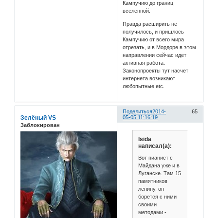
Кампучию до границ
вселенной.
Правда расширить не
получилось, и пришлось
Кампучию от всего мира
отрезать, и в Мордоре в этом
направлении сейчас идет
активная работа.
Законопроекты тут насчет
интернета возникают
любопытные etc.
Поделиться
2014-
65
Зелёный VS
05-05 11:16:19
Заблокирован
Isida
написал(а):
Вот пианист с
Майдана уже и в
Луганске. Там 15
памятников
ленину, он
борется с ними
своими
методами -