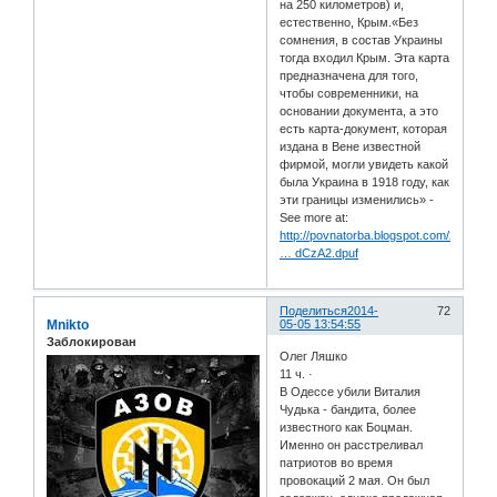
на 250 километров) и,
естественно, Крым.«Без
сомнения, в состав Украины
тогда входил Крым. Эта карта
предназначена для того,
чтобы современники, на
основании документа, а это
есть карта-документ, которая
издана в Вене известной
фирмой, могли увидеть какой
была Украина в 1918 году, как
эти границы изменились» -
See more at:
http://povnatorba.blogspot.com/2014/03/
… dCzA2.dpuf
Поделиться
2014-
72
Mnikto
05-05 13:54:55
Заблокирован
Олег Ляшко
11 ч. ·
В Одессе убили Виталия
Чудька - бандита, более
известного как Боцман.
Именно он расстреливал
патриотов во время
провокаций 2 мая. Он был