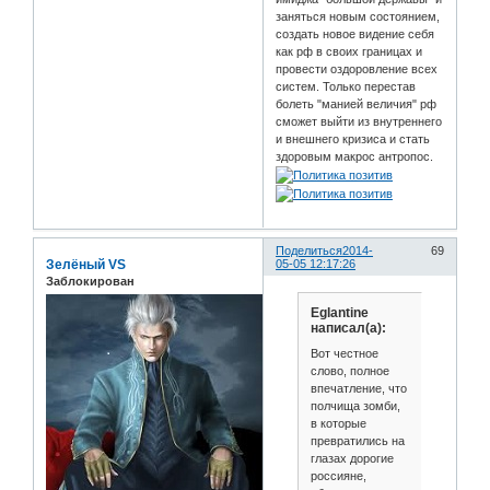
заняться новым состоянием,
создать новое видение себя
как рф в своих границах и
провести оздоровление всех
систем. Только перестав
болеть "манией величия" рф
сможет выйти из внутреннего
и внешнего кризиса и стать
здоровым макрос антропос.
Поделиться
2014-
69
Зелёный VS
05-05 12:17:26
Заблокирован
Eglantine
написал(а):
Вот честное
слово, полное
впечатление, что
полчища зомби,
в которые
превратились на
глазах дорогие
россияне,