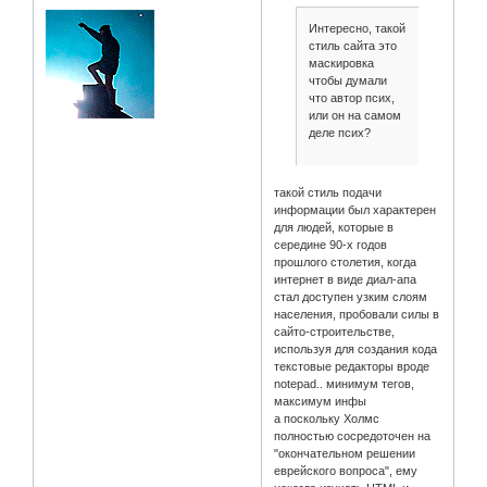
Интересно, такой
стиль сайта это
маскировка
чтобы думали
что автор псих,
или он на самом
деле псих?
такой стиль подачи
информации был характерен
для людей, которые в
середине 90-х годов
прошлого столетия, когда
интернет в виде диал-апа
стал доступен узким слоям
населения, пробовали силы в
сайто-строительстве,
используя для создания кода
текстовые редакторы вроде
notepad.. минимум тегов,
максимум инфы
а поскольку Холмс
полностью сосредоточен на
"окончательном решении
еврейского вопроса", ему