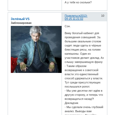
А у тебе ко скольки?
Поделиться
2013-
10
Зелёный VS
04-25 11:21:02
Заблокирован
Сон.
Вижу богатый кабинет для
проведения совещаний. За
большим овальным столом
сидят люди одеты в чёрные
блестящие рясы, на голове
капюшоны. Один из
участников делает доклад. Аз
слышу завершающую фразу
- Таким образом
возвращение к советской
власти это единственный
способ удержаться у власти.
Тут среди присутствующих
послышался ропот.
- Мы уже десятки лет идём в
другую сторону, и теперь что
возвращаться назад?!
Докладчик
- Мы сделали очень глубокий
анализ. Выводы вам