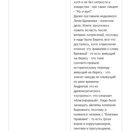
хотя и не без хитрости и
коварства - про таких говорят
- "Ну и жук!".
Далее поставили недалекого
Леню Брежнева - понятное
дело, Илите захотелось
пожить всласть после
великих потрясений, поэтому
и надо было Беречь все что
досталось, хотя этимология
относит эту фамилию к слову
Брежный - то есть живущий
на берегу - что тоже
соответствовало
историческому периоду -
живущий на берегу - это
значит никуда не плывущий
по реке времени.
Андропов это из
древнегреческого
«эутропос», что означает
«благонравный». Надо было
зачищать авгиевы конюшни
Бережного, поэтому и
появился человек с "Благими
Нравами" - то есть гроза
воров и коррупционеров,
лентяев и прогульщиков...