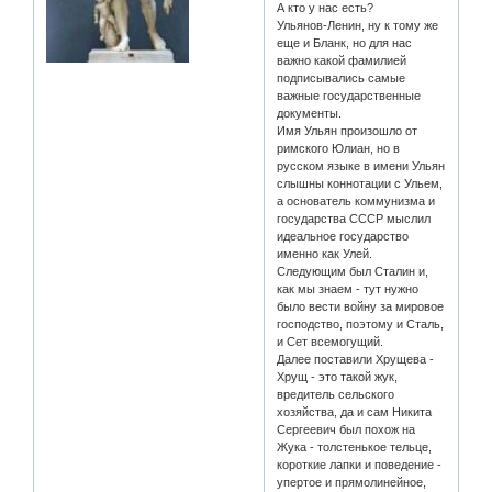
А кто у нас есть?
Ульянов-Ленин, ну к тому же
еще и Бланк, но для нас
важно какой фамилией
подписывались самые
важные государственные
документы.
Имя Ульян произошло от
римского Юлиан, но в
русском языке в имени Ульян
слышны коннотации с Ульем,
а основатель коммунизма и
государства СССР мыслил
идеальное государство
именно как Улей.
Следующим был Сталин и,
как мы знаем - тут нужно
было вести войну за мировое
господство, поэтому и Сталь,
и Сет всемогущий.
Далее поставили Хрущева -
Хрущ - это такой жук,
вредитель сельского
хозяйства, да и сам Никита
Сергеевич был похож на
Жука - толстенькое тельце,
короткие лапки и поведение -
упертое и прямолинейное,