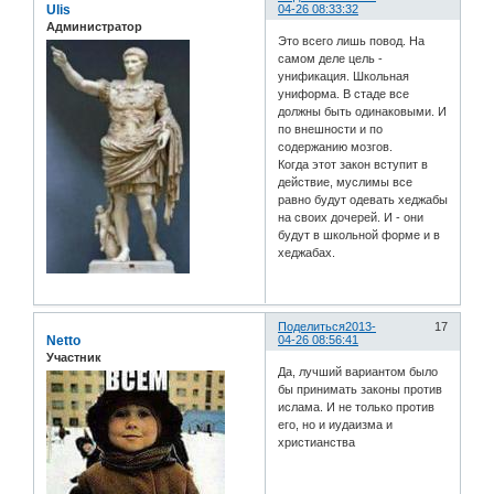
Ulis
04-26 08:33:32
Администратор
Это всего лишь повод. На
самом деле цель -
унификация. Школьная
униформа. В стаде все
должны быть одинаковыми. И
по внешности и по
содержанию мозгов.
Когда этот закон вступит в
действие, муслимы все
равно будут одевать хеджабы
на своих дочерей. И - они
будут в школьной форме и в
хеджабах.
Поделиться
2013-
17
Netto
04-26 08:56:41
Участник
Да, лучший вариантом было
бы принимать законы против
ислама. И не только против
его, но и иудаизма и
христианства