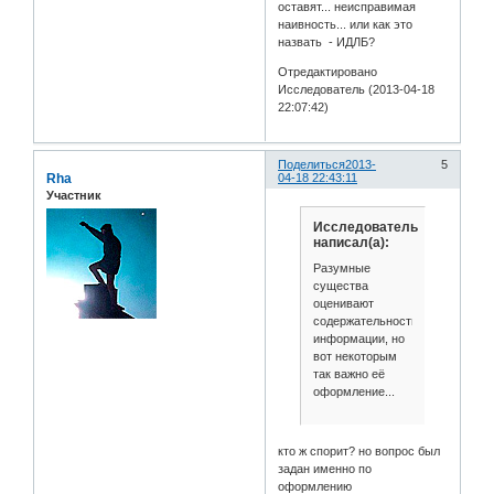
оставят... неисправимая
наивность... или как это
назвать - ИДЛБ?
Отредактировано
Исследователь (2013-04-18
22:07:42)
Поделиться
2013-
5
Rha
04-18 22:43:11
Участник
Исследователь
написал(а):
Разумные
существа
оценивают
содержательность
информации, но
вот некоторым
так важно её
оформление...
кто ж спорит? но вопрос был
задан именно по
оформлению