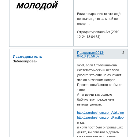
________________________________
Если я параноик то это ещё
не значит , что за мной не
следят...
Отредактировано Art (2019-
12-24 13:04:31)
Поделиться
2013-
2
Исследователь
04-18 13:56:07
Заблокирован
sigel, если Столешникова
систематически и неслабо
уносит, это ещё не означает
что он в главном неправ.
Просто ошибаются в чём-то
- все.
А ты изучи тамошнюю
библиотеку прежде чем
выводы делать.
http://zarubezhom.com/Vakcine.htm
http://zarubezhom.com/Fastfood.htm
и т.д....
и хотя пост был о пропавших
детях, ты ответил о другом...