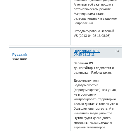
А теперь всё уже пошло в
автоматическом режиме.
Матрица сама стала
разворачиваться в заданном
направлении.
Отредактировано Зелёный
VS (2013-04-25 13:08:03)
Поделиться
2013-
13
Русский
04-25 19:11:11
Участник
Зелёный VS
Да, криэйторы подхватят и
размножат. Работа такая.
Демократия, или
недодемократия
(передемократия), как у нас,
не в состоянии
контролировать территорию.
Только диктат. И генсек уже с
большим опытом есть. А с
нынешней медициной тов.
Путин будет долго-долго
мозолить глаза граждан с
экранов телевизоров.