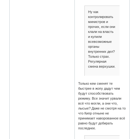
Ну как
контролировать
министров и
прочих, если они
клали на власть
и купили
всевозможные
органы
внутренних дел?
Только страх.
Регулярная
смена верхушки.
Только кем сменят те
быстрее в жопу дадут чем
будут способствовать
режиму. Все значит урвали
всё что могли, а они что,
лысые? Даже не смотря на то
что Кипр отныне не
принимает наворованное всё
равно будут добирать
последнее.