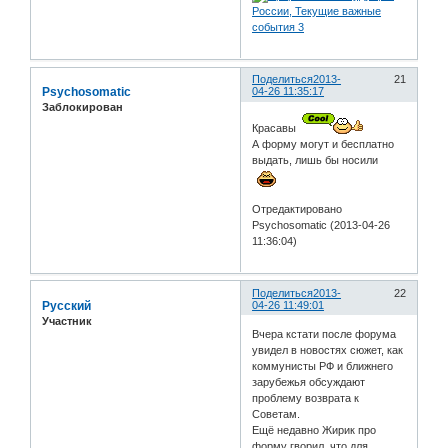
Поделиться
2013-
21
Psychosomatic
04-26 11:35:17
Заблокирован
Красавы
А форму могут и бесплатно
выдать, лишь бы носили
Отредактировано
Psychosomatic (2013-04-26
11:36:04)
Поделиться
2013-
22
Русский
04-26 11:49:01
Участник
Вчера кстати после форума
увидел в новостях сюжет, как
коммунисты РФ и ближнего
зарубежья обсуждают
проблему возврата к
Советам.
Ещё недавно Жирик про
форму гворил, что для