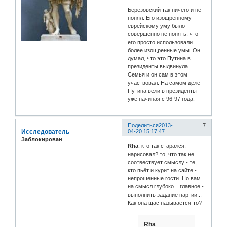
Березовский так ничего и не
понял. Его изощренному
еврейскому уму было
совершенно не понять, что
его просто использовали
более изощренные умы. Он
думал, что это Путина в
президенты выдвинула
Семья и он сам в этом
участвовал. На самом деле
Путина вели в президенты
уже начиная с 96-97 года.
Поделиться
2013-
7
Исследователь
04-20 15:17:47
Заблокирован
Rha
, кто так старался,
нарисовал? то, что так не
соотвествует смыслу - те,
кто пьёт и курит на сайте -
непрошенные гости. Но вам
на смысл глубоко... главное -
выполнить задание партии...
Как она щас называется-то?
Rha