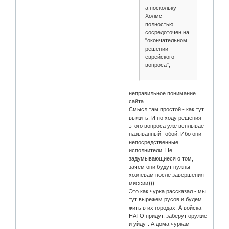
а поскольку
Холмс
полностью
сосредоточен на
"окончательном
решении
еврейского
вопроса",
неправильное понимание
сайта.
Смысл там простой - как тут
выжить. И по ходу решения
этого вопроса уже всплывает
называнный тобой. Ибо они -
непосредственные
исполнители. Не
задумывающиеся о том,
зачем они будут нужны
хозяевам после завершения
миссии)))
Это как чурка рассказал - мы
тут вырежем русов и будем
жить в их городах. А войска
НАТО придут, заберут оружие
и уйдут. А дома чуркам