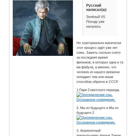
Русский
написал(а):
Зелёный VS
Походу уже
началось
Но эгрегориально магически
этот процесс идёт уже лет
семь. Заметь сколько снято
за последнее время
фильмов, в которых одна и та
жа фабула, а именно, что
человек из нашего времени
попадает тем или иным
способом обратно в СССР.
1.Парк Советского периода.
2. Мы из будущего и Мы из
будущего 2
3. Аналогичный
предыдущему фильм Туман