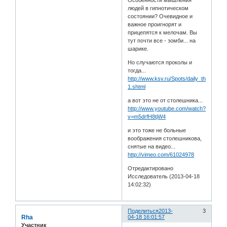
Особенности мышления
людей в гипнотическом
состоянии? Очевидное и
важное проигнорят и
прицепятся к мелочам. Вы
тут почти все - зомби... на
шарике.
Но случаются проколы и
тогда...
http://www.ksv.ru/Spots/daily_thoughts
1.shtml
а вот это не от столешника...
http://www.youtube.com/watch?
v=m5drfH8tjW4
и это тоже не больные
воображения столешникова,
снятые на видео...
http://vimeo.com/61024978
Отредактировано
Исследователь (2013-04-18
14:02:32)
Поделиться
2013-
3
Rha
04-18 16:01:57
Участник