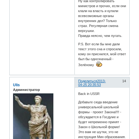
Ну как контролировать
министров и прочих, если они
клали на власть и купили
всевозможные органы
внутренних дел? Только
страх. Регулярная смена
верхушки.
Правда неясно, чем пугать.
P.S. Вот если бы мне дали
текст этого сна и спросили,
кому он приснился, мой ответ
был бы однозначный -
Зелёному
Поделиться
2013-
14
Ulis
04-25 20:35:53
Администратор
Back in USSR
Добавьте сюда введение
универсальной школьной
формы - проект Закона!!!! -
обсуждается в Госдуме и
будет непременно принят -
Закон о Школьной форме!
Это вам не шутки, это не
инструкция Мин образования.