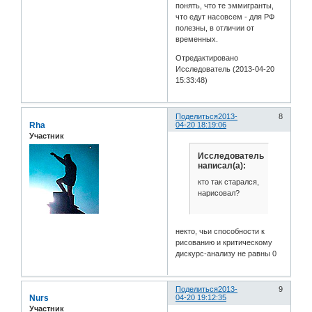
понять, что те эммигранты,
что едут насовсем - для РФ
полезны, в отличии от
временных.
Отредактировано
Исследователь (2013-04-20
15:33:48)
Поделиться
2013-
8
Rha
04-20 18:19:06
Участник
Исследователь
написал(а):
кто так старался,
нарисовал?
некто, чьи способности к
рисованию и критическому
дискурс-анализу не равны 0
Поделиться
2013-
9
Nurs
04-20 19:12:35
Участник