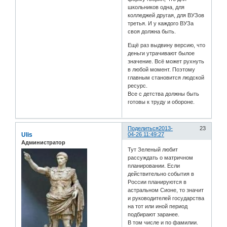
школьников одна, для
колледжей другая, для ВУЗов
третья. И у каждого ВУЗа
своя должна быть.
Ещё раз выдвину версию, что
деньги утрачивают былое
значение. Всё может рухнуть
в любой момент. Поэтому
главным становится людской
ресурс.
Все с детства должны быть
готовы к труду и обороне.
Поделиться
2013-
23
Ulis
04-26 11:49:27
Администратор
Тут Зеленый любит
рассуждать о матричном
планировании. Если
действительно события в
России планируются в
астральном Сионе, то значит
и руководителей государства
на тот или иной период
подбирают заранее.
В том числе и по фамилии.