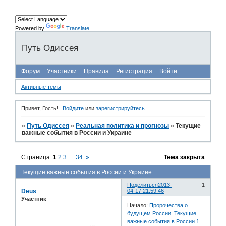
Powered by
Translate
Путь Одиссея
Форум
Участники
Правила
Регистрация
Войти
Активные темы
Привет, Гость!
Войдите
или
зарегистрируйтесь
.
»
Путь Одиссея
»
Реальная политика и прогнозы
»
Текущие
важные события в России и Украине
Страница:
1
2
3
…
34
»
Тема закрыта
Текущие важные события в России и Украине
Поделиться
2013-
1
Deus
04-17 21:59:46
Участник
Начало:
Пророчества о
будущем России. Текущие
важные события в России 1