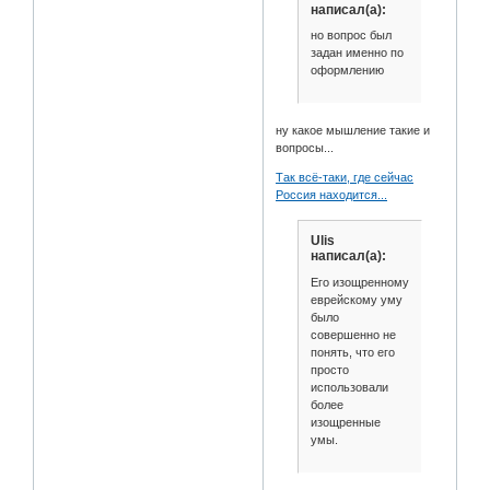
написал(а):
но вопрос был
задан именно по
оформлению
ну какое мышление такие и
вопросы...
Так всё-таки, где сейчас
Россия находится...
Ulis
написал(а):
Его изощренному
еврейскому уму
было
совершенно не
понять, что его
просто
использовали
более
изощренные
умы.