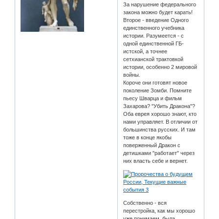
За нарушение федерального
закона можно будет карать!
Второе - введение Одного
единственного учебника
истории. Разумеется - с
одной единственной ГБ-
истской, а точнее
сетхианской трактовкой
истории, особенно 2 мировой
войны.
Короче они готовят новое
поколение Зомби. Помните
пьесу Шварца и фильм
Захарова? "Убить Дракона"?
Оба еврея хорошо знают, кто
нами управляет. В отличии от
большинства русских. И там
тоже в конце якобы
поверженный Дракон с
детишками "работает" через
них власть себе и вернет.
Собственно - вся
перестройка, как мы хорошо
уже понимаем, была