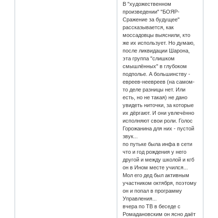
В "художественном
произведении" "БОЯР-
Сражение за будущее"
рассказывается, как
моссадовцы выяснили, кто
же их использует. Но думаю,
после ликвидации Шарона,
эта группа "слишком
смышлённых" в глубоком
подполье. А большинству -
евреев-неевреев (на самом-
то деле разницы нет. Или
есть, но не такая) не дано
увидеть ниточки, за которые
их дёргают. И они увлечённо
исполняют свои роли. Голос
Горожанина для них - пустой
звук...
по путьке была инфа в сети
что и год рождения у него
другой и между школой и кгб
он в Ином месте учился...
Мол его дед был активным
участником октября, поэтому
он и попал в программу
Управления...
вчера по ТВ в беседе с
Ромадановским он ясно даёт