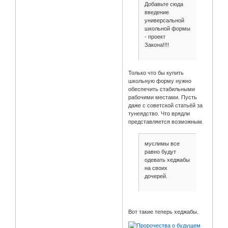
Добавьте сюда
введение
универсальной
школьной формы
- проект
Закона!!!!
Только что бы купить
школьную форму нужно
обеспечить стабильными
рабочими местами. Пусть
даже с советской статьёй за
тунеядство. Что врядли
представляется возможным.
муслимы все
равно будут
одевать хеджабы
на своих
дочерей.
Вот такие теперь хеджабы.