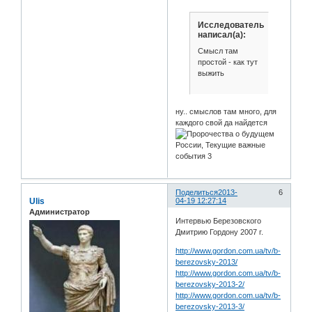
Исследователь
написал(а):
Смысл там
простой - как тут
выжить
ну.. смыслов там много, для
каждого свой да найдется
Поделиться
2013-
6
Ulis
04-19 12:27:14
Администратор
Интервью Березовского
Дмитрию Гордону 2007 г.
http://www.gordon.com.ua/tv/b-
berezovsky-2013/
http://www.gordon.com.ua/tv/b-
berezovsky-2013-2/
http://www.gordon.com.ua/tv/b-
berezovsky-2013-3/