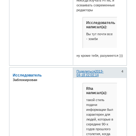
некогда изучать HTML и
осваивать современные
редакторы
Исследователь
написал(а):
Вы тут почти все
- зомби
ну кроме тебя, разумеется )))
Поделиться
2013-
4
Исследователь
04-18 22:02:14
Заблокирован
Rha
написал(а):
такой стиль
подачи
информации был
характерен для
людей, которые в
середине 90-х
годов прошлого
столетия, когда