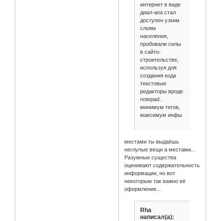
интернет в виде
диал-апа стал
доступен узким
слоям
населения,
пробовали силы
в сайто-
строительстве,
используя для
создания кода
текстовые
редакторы вроде
notepad..
минимум тегов,
максимум инфы
местами ты выдаёшь
неглупые вещи а местами...
Разумные существа
оценивают содержательность
информации, но вот
некоторым так важно её
оформление...
Rha
написал(а):