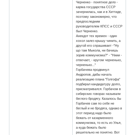
Черненко - понятное дело -
карма государства СССР
зачернилась, как и в Хиттиде,
поэтому закономерно, что
предпоследним
руководителем КПСС и СССР
был Черненко.
Анекдот тех времен - один
хохол залез крышу чинить, а
другой его спрашивает -"Ну
що там Мыкола, ни бачишь
зорив коммунизма?" - "Ниии -
отвечает, - кругом черненько,
черненько..."
Горбачева продвинул
Андропов, дабы начать
реализацию плана "Голгофа"
подбирал кандидатуру долго,
присматривался. Горбачом в
сибирских говорах называли
беглого бродягу. Казалось бы
Горбачев сам по себе не
беглый и не бродяга, однако в
этот период надо было
бежать от казарменного
коммунизма, то есть из Улья,
а куда бежать было
решительно не понятно. Вот