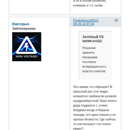
а то и потом коллегии,
универы и т.п. шлак.
Поделиться
2013-
20
Викторыч
04-26 11:07:16
Заблокирован
Зелёный VS
написал(а):
Решение
принято.
Начинаем
поэтапно
возвращаться к
власти советов.
Это каким это образом? В
прошлый раз эти твари
конкретно грабанули кулаков
продразвёрсткой. Брат моего
деда подрался с этими
блядями когда отбирали
лошадь, его арестовали и он
пропал безвести. Где сейчас
то они возьмут что плохо
лежит?