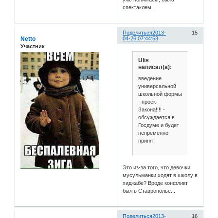
спектаклем.
Поделиться
2013-
15
Netto
04-26 07:44:53
Участник
Ulis
написал(а):
введение
универсальной
школьной формы
- проект
Закона!!!! -
обсуждается в
Госдуме и будет
непременно
принят
Это из-за того, что девочки
мусульманки ходят в школу в
хиджабе? Вроде конфликт
был в Ставрополье...
Поделиться
2013-
16