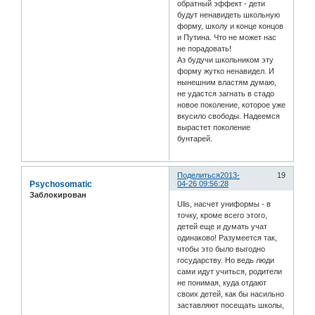
обратный эффект - дети
будут ненавидеть школьную
форму, школу и конце концов
и Путина. Что не может нас
не порадовать!
Аз будучи школьником эту
форму жутко ненавидел. И
нынешним властям думаю,
не удастся загнать в стадо
новое поколение, которое уже
вкусило свободы. Надеемся
вырастет поколение
бунтарей.
Поделиться
2013-
19
Psychosomatic
04-26 09:56:28
Заблокирован
Ulis, насчет униформы - в
точку, кроме всего этого,
детей еще и думать учат
одинаково! Разумеется так,
чтобы это было выгодно
государству. Но ведь люди
сами идут учиться, родители
не понимая, куда отдают
своих детей, как бы насильно
заставляют посещать школы,