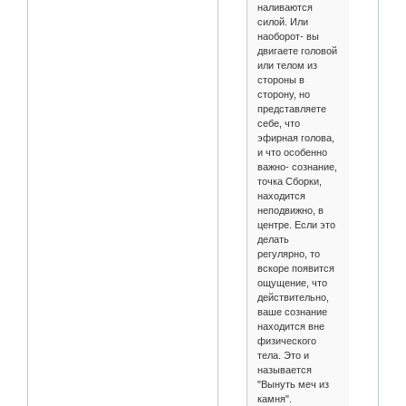
наливаются
силой. Или
наоборот- вы
двигаете головой
или телом из
стороны в
сторону, но
представляете
себе, что
эфирная голова,
и что особенно
важно- сознание,
точка Сборки,
находится
неподвижно, в
центре. Если это
делать
регулярно, то
вскоре появится
ощущение, что
действительно,
ваше сознание
находится вне
физического
тела. Это и
называется
"Вынуть меч из
камня".