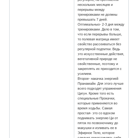
нескольких месяцев и
перерывы между
тренировками не должны
превышать 7 дней.
Оптимальныо- 2-3 дня между
тренировками. Дело в том,
что если перерывы больше,
то полевая матрица имеет
свойство рассеиваться без
регулярной подпитки. Ведь
это искусственные действия,
вегетативной природе не
свойственные, поэтому и
закреплять их приходится с
усилием.
Второе- накачка энергией
Пранамайи. Для этого лучше
всего подходят упражнения
Цигун. Кроме того есть
специальные Прокачки,
которые применяются во
время ходьбы. Самая
простая- это со вдохом
поднимать энергию Ци от
пяток по позвоночнику до
макушки и изливать ее в
Эфирное Тело, которое
следует представлять себе