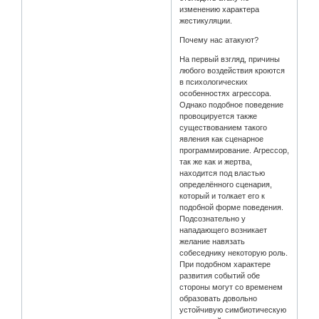
изменению характера
жестикуляции.
Почему нас атакуют?
На первый взгляд, причины
любого воздействия кроются
в психологических
особенностях агрессора.
Однако подобное поведение
провоцируется также
существованием такого
явления как сценарное
программирование. Агрессор,
так же как и жертва,
находится под властью
определённого сценария,
который и толкает его к
подобной форме поведения.
Подсознательно у
нападающего возникает
желание навязать
собеседнику некоторую роль.
При подобном характере
развития событий обе
стороны могут со временем
образовать довольно
устойчивую симбиотическую