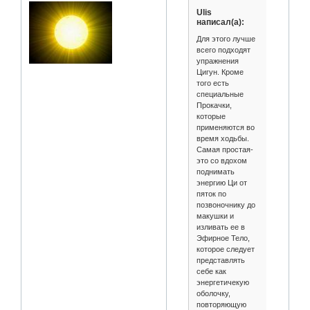
Ulis
написал(а):
Для этого лучше
всего подходят
упражнения
Цигун. Кроме
того есть
специальные
Прокачки,
которые
применяются во
время ходьбы.
Самая простая-
это со вдохом
поднимать
энергию Ци от
пяток по
позвоночнику до
макушки и
изливать ее в
Эфирное Тело,
которое следует
представлять
себе как
энергетичекую
оболочку,
повторяющую