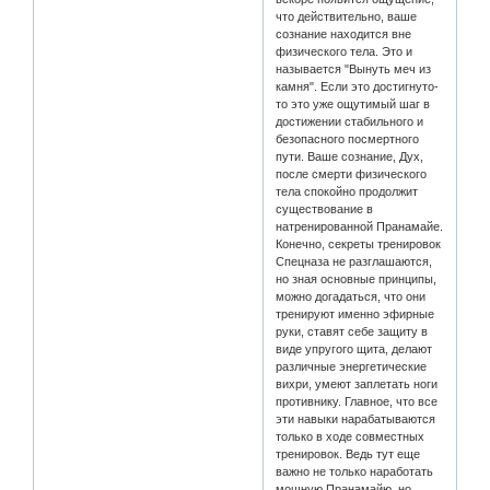
что действительно, ваше
сознание находится вне
физического тела. Это и
называется "Вынуть меч из
камня". Если это достигнуто-
то это уже ощутимый шаг в
достижении стабильного и
безопасного посмертного
пути. Ваше сознание, Дух,
после смерти физического
тела спокойно продолжит
существование в
натренированной Пранамайе.
Конечно, секреты тренировок
Спецназа не разглашаются,
но зная основные принципы,
можно догадаться, что они
тренируют именно эфирные
руки, ставят себе защиту в
виде упругого щита, делают
различные энергетические
вихри, умеют заплетать ноги
противнику. Главное, что все
эти навыки нарабатываются
только в ходе совместных
тренировок. Ведь тут еще
важно не только наработать
мощную Пранамайю, но