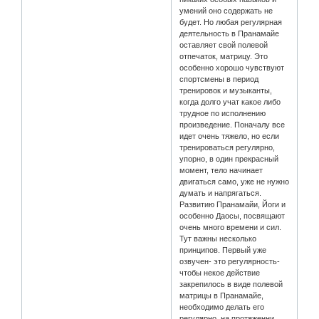
умений оно содержать не
будет. Но любая регулярная
деятельность в Пранамайе
оставляет свой полевой
отпечаток, матрицу. Это
особенно хорошо чувствуют
спортсмены в период
тренировок и музыканты,
когда долго учат какое либо
трудное по исполнению
произведение. Поначалу все
идет очень тяжело, но если
тренироваться регулярно,
упорно, в один прекрасный
момент, тело начинает
двигаться само, уже не нужно
думать и напрягаться.
Развитию Пранамайи, Йоги и
особенно Даосы, посвящают
очень много времени и сил.
Тут важны несколько
принципов. Первый уже
озвучен- это регулярность-
чтобы некое действие
закрепилось в виде полевой
матрицы в Пранамайе,
необходимо делать его
регулярно, на протяженни