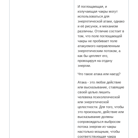
И поглощающая, и
излучающая чакры могут
использоваться для
энергетической атаки, однако
и её рисунок, и механизм
различны. Отличие состоит в
том, что поле поглощающей
чакры не пробивает поле
атакуемого направленным
энергетическим потоком, а
как бы цепляет его,
провоцируя на отдачу
энергии.
Что такое атака или наезд?
Атака - это любое действие
или высказывание, ставящие
своей целью лишить
человека психологической
или энергетической
целостности. Для того, чтобы
это произошло, действие или
высказывание должны
сопровождаться выбросом
потока энергии из чакры
настолько мощным, чтобы
соответствующая чакра