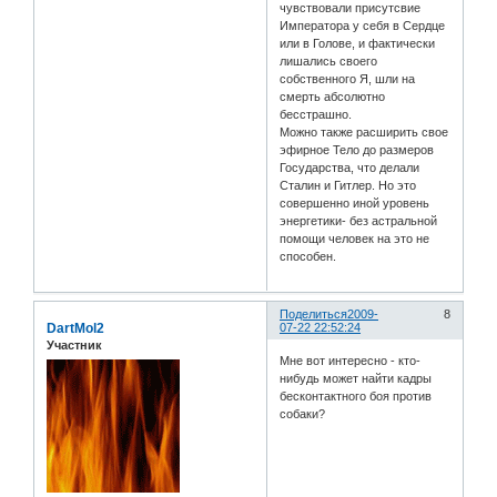
чувствовали присутсвие
Императора у себя в Сердце
или в Голове, и фактически
лишались своего
собственного Я, шли на
смерть абсолютно
бесстрашно.
Можно также расширить свое
эфирное Тело до размеров
Государства, что делали
Сталин и Гитлер. Но это
совершенно иной уровень
энергетики- без астральной
помощи человек на это не
способен.
Поделиться
2009-
8
DartMol2
07-22 22:52:24
Участник
Мне вот интересно - кто-
нибудь может найти кадры
бесконтактного боя против
собаки?