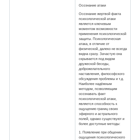
Осознание атаки
Осознание жертвой факта
психологической атаки
является ключевым
моментом возможности
применения психологической
защиты. Психологическая
атака, в отличие от
физической, далеко не всегда
видна сразу. Зачастую она
скрывается под видом
дружеской беседы,
доброжелательного
наставления, философского
обсуждения проблемы и т.д.
Наиболее надёжным
методом, позволяющим
осознавать факт
психологической атаки,
является способность к
ощущению границ своих
эфирного и астрального
полей, однако существуют и
более доступные методы:
1. Появление при общении
ощущения психологического