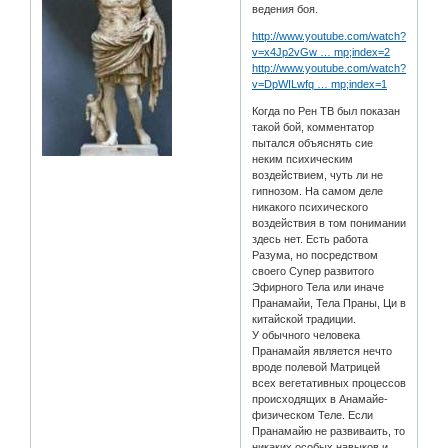
ведения боя.
http://www.youtube.com/watch?
v=x4Jp2vGw … mp;index=2
http://www.youtube.com/watch?
v=DpWILwfq … mp;index=1
Когда по Рен ТВ был показан
такой бой, комментатор
пытался объяснять сие
неким психическим
воздействием, чуть ли не
гипнозом. На самом деле
никакого психического
воздействия в том понимании
здесь нет. Есть работа
Разума, но посредством
своего Супер развитого
Эфирного Тела или иначе
Пранамайи, Тела Праны, Ци в
китайской традиции.
У обычного человека
Пранамайя является нечто
вроде полевой Матрицей
всех вегетативных процессов
происходящих в Анамайе-
физическом Теле. Если
Пранамайю не развиваить, то
никаких особых навыков и