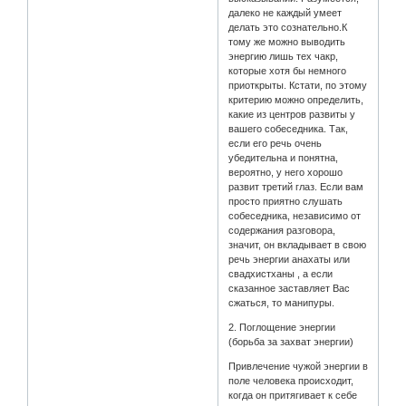
далеко не каждый умеет
делать это сознательно.К
тому же можно выводить
энергию лишь тех чакр,
которые хотя бы немного
приоткрыты. Кстати, по этому
критерию можно определить,
какие из центров развиты у
вашего собеседника. Так,
если его речь очень
убедительна и понятна,
вероятно, у него хорошо
развит третий глаз. Если вам
просто приятно слушать
собеседника, независимо от
содержания разговора,
значит, он вкладывает в свою
речь энергии анахаты или
свадхистханы , а если
сказанное заставляет Вас
сжаться, то манипуры.
2. Поглощение энергии
(борьба за захват энергии)
Привлечение чужой энергии в
поле человека происходит,
когда он притягивает к себе