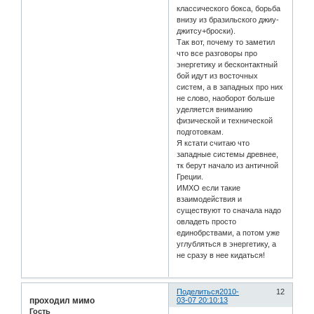
классического бокса, борьба
внизу из бразильского джиу-
джитсу+броски).
Так вот, почему то заметил
что все разговоры про
энергетику и бесконтактный
бой идут из восточных
систем, а в западных про них
не слово, наоборот больше
уделяется вниманию
физической и технической
подготовкам.
Я кстати считаю что
западные системы древнее,
тк берут начало из античной
Греции.
ИМХО если такие
взаимодействия и
существуют то сначала надо
овладеть просто
единобрствами, а потом уже
углубляться в энергетику, а
не сразу в нее кидаться!
Поделиться
2010-
12
проходил мимо
03-07 20:10:13
Гость