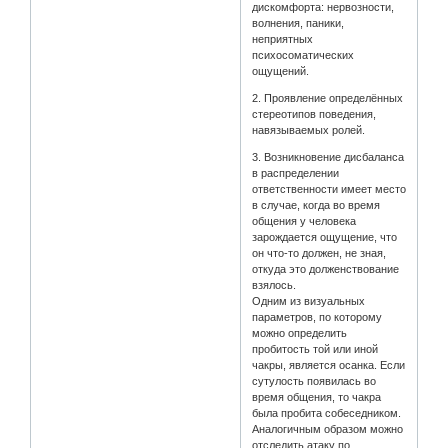
дискомфорта: нервозности,
волнения, паники,
неприятных
психосоматических
ощущений.
2. Проявление определённых
стереотипов поведения,
навязываемых ролей.
3. Возникновение дисбаланса
в распределении
ответственности имеет место
в случае, когда во время
общения у человека
зарождается ощущение, что
он что-то должен, не зная,
откуда это долженствование
взялось.
Одним из визуальных
параметров, по которому
можно определить
пробитость той или иной
чакры, является осанка. Если
сутулость появилась во
время общения, то чакра
была пробита собеседником.
Аналогичным образом можно
отследить атаку по