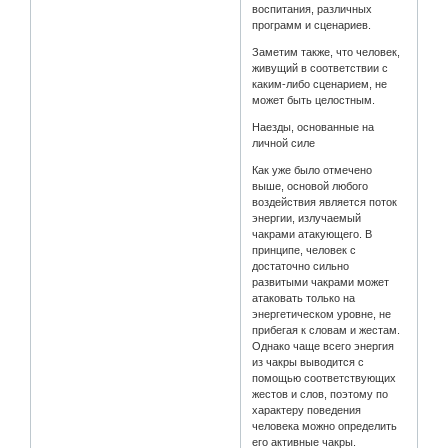
воспитания, различных
программ и сценариев.
Заметим также, что человек,
живущий в соответствии с
каким-либо сценарием, не
может быть целостным.
Наезды, основанные на
личной силе
Как уже было отмечено
выше, основой любого
воздействия является поток
энергии, излучаемый
чакрами атакующего. В
принципе, человек с
достаточно сильно
развитыми чакрами может
атаковать только на
энергетическом уровне, не
прибегая к словам и жестам.
Однако чаще всего энергия
из чакры выводится с
помощью соответствующих
жестов и слов, поэтому по
характеру поведения
человека можно определить
его активные чакры.