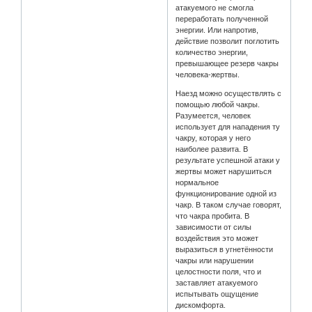
атакуемого не смогла
переработать полученной
энергии. Или напротив,
действие позволит поглотить
количество энергии,
превышающее резерв чакры
человека-жертвы.
Наезд можно осуществлять с
помощью любой чакры.
Разумеется, человек
использует для нападения ту
чакру, которая у него
наиболее развита. В
результате успешной атаки у
жертвы может нарушиться
нормальное
функционирование одной из
чакр. В таком случае говорят,
что чакра пробита. В
зависимости от силы
воздействия это может
выразиться в угнетённости
чакры или нарушении
целостности поля, что и
заставляет атакуемого
испытывать ощущение
дискомфорта.