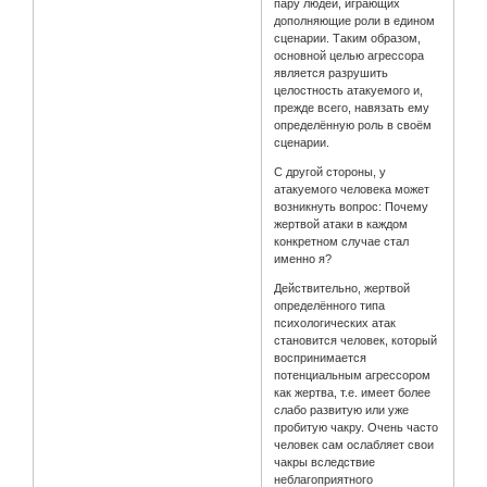
пару людей, играющих
дополняющие роли в едином
сценарии. Таким образом,
основной целью агрессора
является разрушить
целостность атакуемого и,
прежде всего, навязать ему
определённую роль в своём
сценарии.
С другой стороны, у
атакуемого человека может
возникнуть вопрос: Почему
жертвой атаки в каждом
конкретном случае стал
именно я?
Действительно, жертвой
определённого типа
психологических атак
становится человек, который
воспринимается
потенциальным агрессором
как жертва, т.е. имеет более
слабо развитую или уже
пробитую чакру. Очень часто
человек сам ослабляет свои
чакры вследствие
неблагоприятного