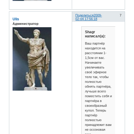
Поделиться
2009-
7
Ulis
02-04 17:56:18
Администратор
Shagr
написал(а):
Ваш партнёр
находится на
расстоянии 1-
1,5см от вас.
Начинаете
увеличивать
своё эфирное
тело так, чтобы
полностью
обнять партнёра,
лучьше всего
поместить себя и
партнёра в
своеобразный
купол. Теперь
партнёр
полностью
принадлежит вам
не осозновая