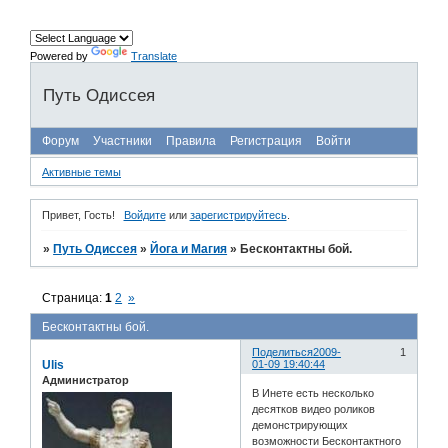
Powered by
Translate
Путь Одиссея
Форум
Участники
Правила
Регистрация
Войти
Активные темы
Привет, Гость!
Войдите
или
зарегистрируйтесь
.
»
Путь Одиссея
»
Йога и Магия
»
Бесконтактны бой.
Страница:
1
2
»
Бесконтактны бой.
Поделиться
2009-
1
Ulis
01-09 19:40:44
Администратор
В Инете есть несколько
десятков видео роликов
демонстрирующих
возможности Бесконтактного