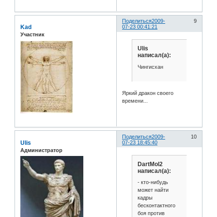
Поделиться
2009-
9
Kad
07-23 00:41:21
Участник
Ulis
написал(а):
Чингисхан
Яркий дракон своего
времени...
Поделиться
2009-
10
Ulis
07-23 18:45:40
Администратор
DartMol2
написал(а):
- кто-нибудь
может найти
кадры
бесконтактного
боя против