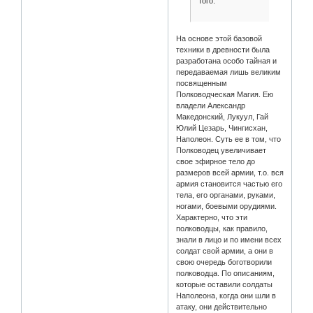
того.
На основе этой базовой
техники в древности была
разработана особо тайная и
передаваемая лишь великим
посвященным
Полководческая Магия. Ею
владели Александр
Македонский, Лукуул, Гай
Юлий Цезарь, Чингисхан,
Наполеон. Суть ее в том, что
Полководец увеличивает
свое эфирное тело до
размеров всей армии, т.о. вся
армия становится частью его
тела, его органами, руками,
ногами, боевыми орудиями.
Характерно, что эти
полководцы, как правило,
знали в лицо и по имени всех
солдат свой армии, а они в
свою очередь боготворили
полководца. По описаниям,
которые оставили солдаты
Наполеона, когда они шли в
атаку, они действительно