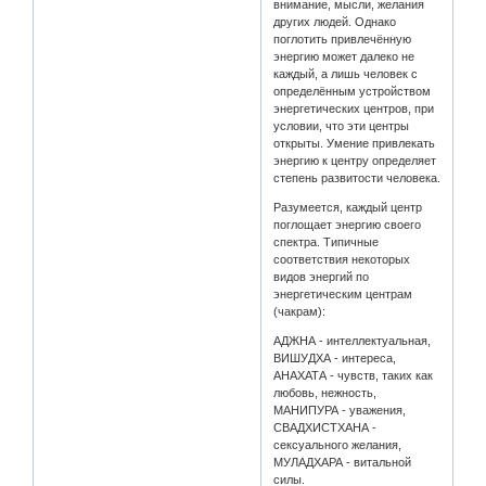
внимание, мысли, желания
других людей. Однако
поглотить привлечённую
энергию может далеко не
каждый, а лишь человек с
определённым устройством
энергетических центров, при
условии, что эти центры
открыты. Умение привлекать
энергию к центру определяет
степень развитости человека.
Разумеется, каждый центр
поглощает энергию своего
спектра. Типичные
соответствия некоторых
видов энергий по
энергетическим центрам
(чакрам):
АДЖНА - интеллектуальная,
ВИШУДХА - интереса,
АНАХАТА - чувств, таких как
любовь, нежность,
МАНИПУРА - уважения,
СВАДХИСТХАНА -
сексуального желания,
МУЛАДХАРА - витальной
силы.