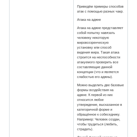
Приведём примеры способов
атак с помощью разных чакр.
Атака на аджне
Атака на аджне представляет
собой попытку навязать
человеку некоторую
мировоззренческую
установку или способ
видения мира. Такая атака
строится на неспособности
атакуемого проверить все
составляющие данной
концепции (что и является
слабостью его аджны).
Можно выделить две базовые
формы воздействия на
аджне. К первой из них
относится любое
утверждение, высказанное в
категоричной форме и
обращённое к собеседнику.
Например: Человек создан,
чтобы трудиться (любить,
страдать).