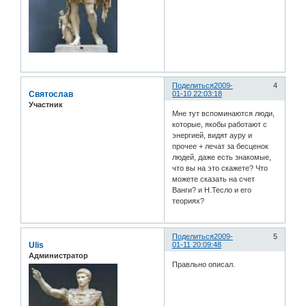
Поделиться
2009-
4
Святослав
01-10 22:03:18
Участник
Мне тут вспоминаются люди,
которые, якобы работают с
энергией, видят ауру и
прочее + лечат за бесценок
людей, даже есть знакомые,
что вы на это скажете? Что
можете сказать на счет
Ванги? и Н.Тесло и его
теориях?
Поделиться
2009-
5
Ulis
01-11 20:09:48
Администратор
Правльно описал.