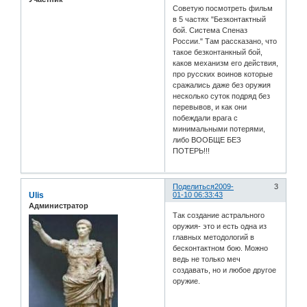
Советую посмотреть фильм
в 5 частях "Безконтактный
бой. Система Спеназ
России." Там рассказано, что
такое безконтанкный бой,
каков механизм его действия,
про русских воинов которые
сражались даже без оружия
несколько суток подряд без
перевывов, и как они
побеждали врага с
минимальными потерями,
либо ВООБЩЕ БЕЗ
ПОТЕРЬ!!!
Поделиться
2009-
3
Ulis
01-10 06:33:43
Администратор
Так создание астрального
оружия- это и есть одна из
главных методологий в
бесконтактном бою. Можно
ведь не только меч
создавать, но и любое другое
оружие.