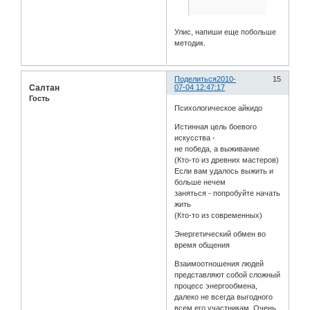
Улис, напиши еще побольше
методик.
Поделиться
2010-
15
Салтан
07-04 12:47:17
Гость
Психологическое айкидо
Истинная цель боевого
искусства -
не победа, а выживание
(Кто-то из древних мастеров)
Если вам удалось выжить и
больше нечем
заняться - попробуйте начать
жить
(Кто-то из современных)
Энергетический обмен во
время общения
Взаимоотношения людей
представляют собой сложный
процесс энергообмена,
далеко не всегда выгодного
всем его участникам. Очень