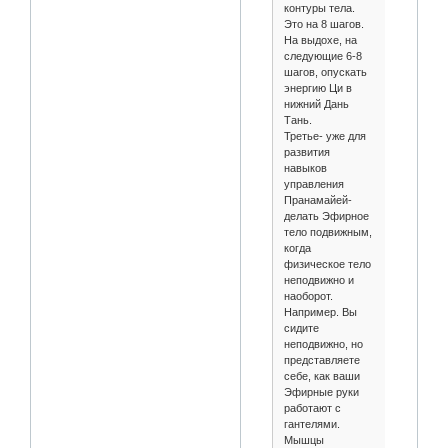
контуры тела.
Это на 8 шагов.
На выдохе, на
следующие 6-8
шагов, опускать
энергию Ци в
нижний Дань
Тань.
Третье- уже для
развития
навыков
управления
Пранамайей-
делать Эфирное
тело подвижным,
когда
физическое тело
неподвижно и
наоборот.
Например. Вы
сидите
неподвижно, но
представляете
себе, как ваши
Эфирные руки
работают с
гантелями.
Мышцы