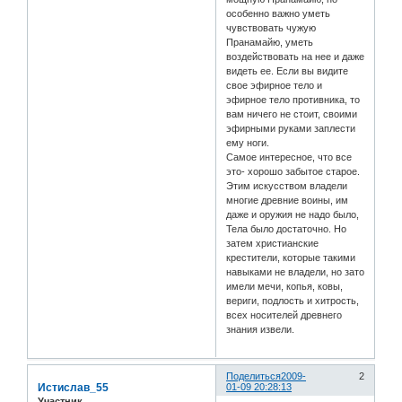
особенно важно уметь
чувствовать чужую
Пранамайю, уметь
воздействовать на нее и даже
видеть ее. Если вы видите
свое эфирное тело и
эфирное тело противника, то
вам ничего не стоит, своими
эфирными руками заплести
ему ноги.
Самое интересное, что все
это- хорошо забытое старое.
Этим искусством владели
многие древние воины, им
даже и оружия не надо было,
Тела было достаточно. Но
затем христианские
крестители, которые такими
навыками не владели, но зато
имели мечи, копья, ковы,
вериги, подлость и хитрость,
всех носителей древнего
знания извели.
Поделиться
2009-
2
Истислав_55
01-09 20:28:13
Участник