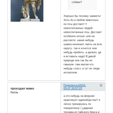
собаки?
Хорошо бы технику заиметь!
Хоть Аз и люблю животных,
но псы достают! У
невоспитанных людей-
невоспитанные псы. Достают
особенно ночью- или на
рассвете- какая нибудь
шавка начинает лаять на всю
округу- так и хочется чем
нибудь прибить- а далеко, да
и вставать надо! В дикой
природе они так бы не
гавкали- там мигом кто
нибудь съест, а тут их люди
испортили.
Поделиться
2010-
11
проходил мимо
03-07 20:07:23
Гость
а кто нибудь на форуме
практикует единоборства? я
лично тренируюсь по
панкратиону ( ударная
техника из тайского бокса и