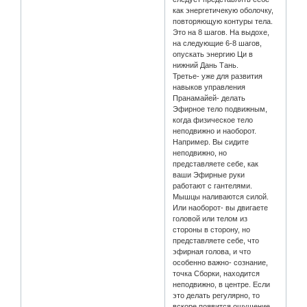
как энергетичекую оболочку,
повторяющую контуры тела.
Это на 8 шагов. На выдохе,
на следующие 6-8 шагов,
опускать энергию Ци в
нижний Дань Тань.
Третье- уже для развития
навыков управления
Пранамайей- делать
Эфирное тело подвижным,
когда физическое тело
неподвижно и наоборот.
Например. Вы сидите
неподвижно, но
представляете себе, как
ваши Эфирные руки
работают с гантелями.
Мышцы наливаются силой.
Или наоборот- вы двигаете
головой или телом из
стороны в сторону, но
представляете себе, что
эфирная голова, и что
особенно важно- сознание,
точка Сборки, находится
неподвижно, в центре. Если
это делать регулярно, то
вскоре появится ощущение,