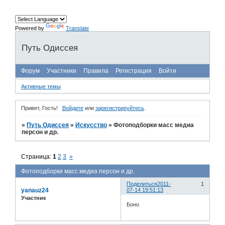
Powered by
Translate
Путь Одиссея
Форум
Участники
Правила
Регистрация
Войти
Активные темы
Привет, Гость!
Войдите
или
зарегистрируйтесь
.
»
Путь Одиссея
»
Искусство
»
Фотоподборки масс медиа
персон и др.
Страница:
1
2
3
»
Фотоподборки масс медиа персон и др.
Поделиться
2011-
1
yanauz24
07-14 19:51:13
Участник
Боно