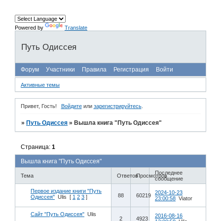
Powered by
Translate
Путь Одиссея
Форум
Участники
Правила
Регистрация
Войти
Активные темы
Привет, Гость!
Войдите
или
зарегистрируйтесь
.
»
Путь Одиссея
»
Вышла книга "Путь Одиссея"
Страница:
1
Вышла книга "Путь Одиссея"
Последнее
Тема
Ответов
Просмотров
сообщение
Первое издание книги "Путь
2024-10-23
88
60219
Одиссея"
Ulis
[
1
2
3
]
23:00:58
Viator
Сайт "Путь Одиссея"
Ulis
2016-08-16
2
4923