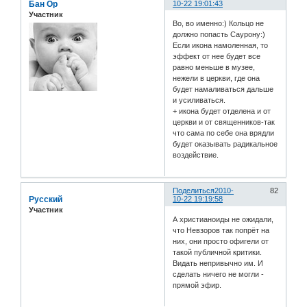
Бан Ор
10-22 19:01:43
Участник
Во, во именно:) Кольцо не
должно попасть Саурону:)
Если икона намоленная, то
эффект от нее будет все
равно меньше в музее,
нежели в церкви, где она
будет намаливаться дальше
и усиливаться.
+ икона будет отделена и от
церкви и от священников-так
что сама по себе она врядли
будет оказывать радикальное
воздействие.
Поделиться
2010-
82
Русский
10-22 19:19:58
Участник
А христианоиды не ожидали,
что Невзоров так попрёт на
них, они просто офигели от
такой публичной критики.
Видать непривычно им. И
сделать ничего не могли -
прямой эфир.