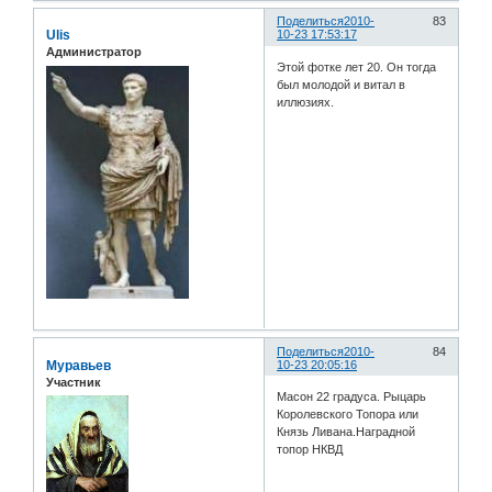
Поделиться
2010-
83
Ulis
10-23 17:53:17
Администратор
Этой фотке лет 20. Он тогда
был молодой и витал в
иллюзиях.
Поделиться
2010-
84
Муравьев
10-23 20:05:16
Участник
Масон 22 градуса. Рыцарь
Королевского Топора или
Князь Ливана.Наградной
топор НКВД