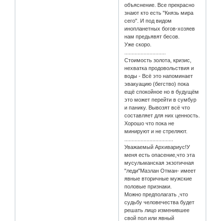
объяснение. Все прекрасно
знают кто есть "Князь мира
сего". И под видом
инопланетных богов-хозяев
нам предьявят бесов.
Уже скоро.
............................
Стоимость золота, кризис,
нехватка продовольствия и
воды - Всё это напоминает
эвакуацию (бегство) пока
ещё спокойное но в будущём
это может перейти в сумбур
и панику. Вывозят всё что
составляет для них ценность.
Хорошо что пока не
минируют и не стреляют.
.................................
Уважаемый Архивариус!У
меня есть опасение,что эта
мусульманская экзотичная
"леди"Мазлан Отман- имеет
явные вторичные мужские
половые признаки.
Можно предполагать ,что
судьбу человечества будет
решать лицо изменившее
свой пол или явный