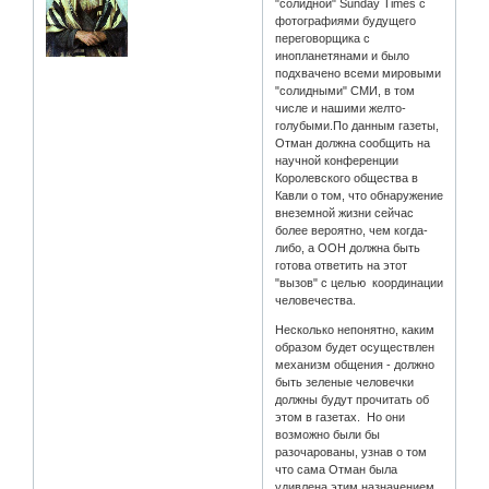
"солидной" Sunday Times с
фотографиями будущего
переговорщика с
инопланетянами и было
подхвачено всеми мировыми
"солидными" СМИ, в том
числе и нашими желто-
голубыми.По данным газеты,
Отман должна сообщить на
научной конференции
Королевского общества в
Кавли о том, что обнаружение
внеземной жизни сейчас
более вероятно, чем когда-
либо, а ООН должна быть
готова ответить на этот
"вызов" с целью координации
человечества.
Несколько непонятно, каким
образом будет осуществлен
механизм общения - должно
быть зеленые человечки
должны будут прочитать об
этом в газетах. Но они
возможно были бы
разочарованы, узнав о том
что сама Отман была
удивлена этим назначением,