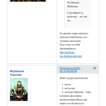
M.Othman.
Mothman.
Случайность,
конечно... не так
ли...
Аз думаю надо немного
пояснить!Mothman-это
человек-мотылек.
Пост взят из ЖЖ
Архивариуса:
http://arhivar-
rus.livejournal.com/
Поделиться
2010-
68
Муравьев
10-13 00:46:40
Участник
Moth-существительное
1. моль
2. мотылек
3. ночная бабочка man-
человек.Дословно
молечеловек.Моль как
известно являеться