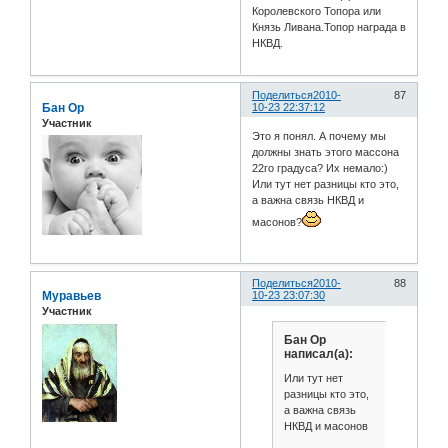
Королевского Топора или
Князь Ливана.Топор награда в
НКВД.
Поделиться
2010-
87
Бан Ор
10-23 22:37:12
Участник
Это я понял. А почему мы
должны знать этого массона
22го градуса? Их немало:)
Или тут нет разницы кто это,
а важна связь НКВД и
масонов?
Поделиться
2010-
88
Муравьев
10-23 23:07:30
Участник
Бан Ор
написал(а):
Или тут нет
разницы кто это,
а важна связь
НКВД и масонов