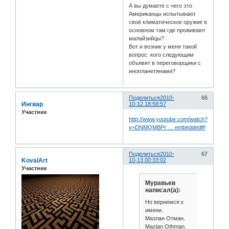
А вы думаете с чего это
Американцы испытывают
своё климатическое оружие в
основном там где проживают
малайзийцы?
Вот и возник у меня такой
вопрос: кого следующим
объявят в переговорщики с
инопланетянами?
Поделиться
2010-
66
Ингвар
10-12 18:58:57
Участник
http://www.youtube.com/watch?
v=DNMQMBPr … embedded#!
Поделиться
2010-
67
KovalArt
10-13 00:33:02
Участник
Муравьев
написал(а):
Но вернемся к
имени.
Мазлан Отман.
Mazlan Othman.