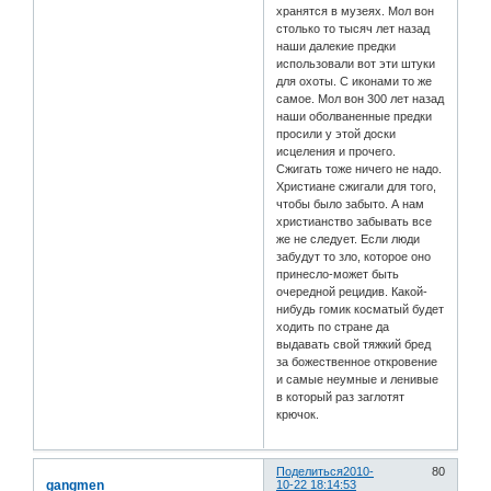
хранятся в музеях. Мол вон
столько то тысяч лет назад
наши далекие предки
использовали вот эти штуки
для охоты. С иконами то же
самое. Мол вон 300 лет назад
наши оболваненные предки
просили у этой доски
исцеления и прочего.
Сжигать тоже ничего не надо.
Христиане сжигали для того,
чтобы было забыто. А нам
христианство забывать все
же не следует. Если люди
забудут то зло, которое оно
принесло-может быть
очередной рецидив. Какой-
нибудь гомик косматый будет
ходить по стране да
выдавать свой тяжкий бред
за божественное откровение
и самые неумные и ленивые
в который раз заглотят
крючок.
Поделиться
2010-
80
gangmen
10-22 18:14:53