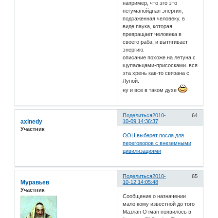
например, что эго это
негуманойдная энергия,
подсаженная человеку, в
виде паука, которая
превращает человека в
своего раба, и вытягивает
энергию.
описание похоже на летуна с
щупальцами-присосками. вся
эта хрень как-то связана с
Луной.
ну и все в таком духе
Поделиться
2010-
64
axinedy
10-09 14:36:37
Участник
ООН выберет посла для
переговоров с внеземными
цивилизациями
Поделиться
2010-
65
Муравьев
10-12 14:05:48
Участник
Сообщение о назначении
мало кому известной до того
Мазлан Отман появилось в