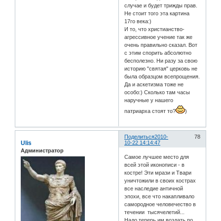
случае и будет трижды прав.
Не стоит того эта картина
17го века:)
И то, что христианство-
агрессивное учение так же
очень правильно сказал. Вот
с этим спорить абсолютно
бесполезно. Ни разу за свою
историю "святая" церковь не
была образцом всепрощения.
Да и аскетизма тоже не
особо:) Сколько там часы
наручные у нашего
патриарха стоят то?
)
Поделиться
2010-
78
Ulis
10-22 14:14:47
Администратор
Самое лучшее место для
всей этой иконописи - в
костре! Эти мрази и Твари
уничтожили в своих кострах
все наследие античной
эпохи, все что накапливало
самородное человечество в
течении тысячелетий...
Надо теперь им воздать по