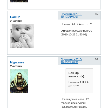
Поделиться
2010-
85
Бан Ор
10-23 21:45:01
Участник
Новиков А.Н.? А кто это?
Отредактировано Бан Ор
(2010-10-23 21:50:09)
Поделиться
2010-
86
Муравьев
10-23 22:20:31
Участник
Бан Ор
написал(а):
Новиков А.Н.? А
кто это?
Посвященый масон 22
градуса или ступени
называеться Рыцарь