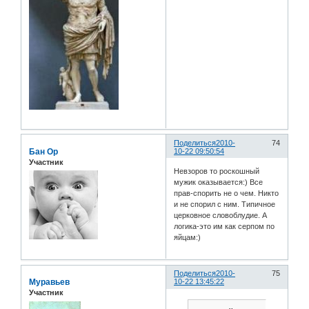
Поделиться
2010-
74
Бан Ор
10-22 09:50:54
Участник
Невзоров то роскошный
мужик оказывается:) Все
прав-спорить не о чем. Никто
и не спорил с ним. Типичное
церковное словоблудие. А
логика-это им как серпом по
яйцам:)
Поделиться
2010-
75
Муравьев
10-22 13:45:22
Участник