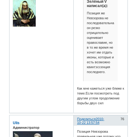
Зелёный V
написал(а):
Позиция же
Невзорова не
последовательна,
он резко
отрицательно
оценивает
православие, но
в то же время не
хочет им отдать
иконы, которые и
есть возможно
квинтэссенция
последнего.
Как мне кажеться уже ближе к
теме.Если посмотреть под
другим углом продолжение
борьбы двух сил
Поделиться
2010-
76
Ulis
10-22 13:57:54
Администратор
Позиция Невзорова
правильная уже потому что