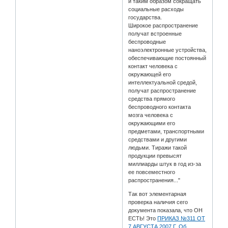
и таким образом сокращать
социальные расходы
государства.
Широкое распространение
получат встроенные
беспроводные
наноэлектронные устройства,
обеспечивающие постоянный
контакт человека с
окружающей его
интеллектуальной средой,
получат распространение
средства прямого
беспроводного контакта
мозга человека с
окружающими его
предметами, транспортными
средствами и другими
людьми. Тиражи такой
продукции превысят
миллиарды штук в год из-за
ее повсеместного
распространения..."
Так вот элементарная
проверка наличия сего
документа показала, что ОН
ЕСТЬ! Это
ПРИКАЗ №311 ОТ
7 АВГУСТА 2007 Г. Об