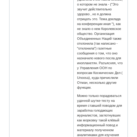
о котором не знала - ("Это
звучит действительно
здорово , но я должна
отрицать это. Тема доклада
на конференции иная "), как
не знало о нем Королевское
общество. Организация
Объединенных Наций также
отклонила (так написано -
"отклонила") газетные
сообщения о том, что оно
назначило нового посла для
инопланетян. Разъясняя, что
у Управления ООН по
вопросам Космических Дел (
Unoosa), куда причислили
Отман, несколько другие
функции.
Можно только порадоваться
удачной шутке-тесту на
время ставшей поводом для
заработка голодающих
журналистов, заглотнувших
как морковку такой клёвый
информационный повод и
материалу полученном
аналитиками для изучения