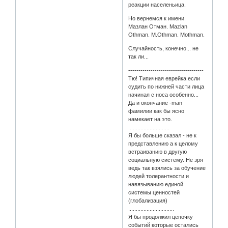
реакции населеньица.
Но вернемся к имени.
Мазлан Отман. Mazlan
Othman. M.Othman. Mothman.
Случайность, конечно... не
так ли...
-------------------------------------
Тю! Типичная еврейка если
судить по нижней части лица
начиная с носа особенно...
Да и окончание -man
фамилии как бы ясно
намекает на это.
...........................
Я бы больше сказал - не к
представлению а к целому
встраиванию в другую
социальную систему. Не зря
ведь так взялись за обучение
людей толерантности и
навязыванию единой
системы ценностей
(глобализация)
..............................
Я бы продолжил цепочку
событий которые остались