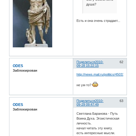
душа?
Есть и она очень страдает...
Поделиться
2010-
62
ODES
09-28 15:22:15
Заблокирован
http://news.mail.ru/politics/4503395
не уж-то?
Поделиться
2010-
63
ODES
09-29 09:47:49
Заблокирован
Светлана Баранова - Путь
Воина Духа. Эгоистическая
личность.
начал читать эту книгу.
есть интересные мысли.