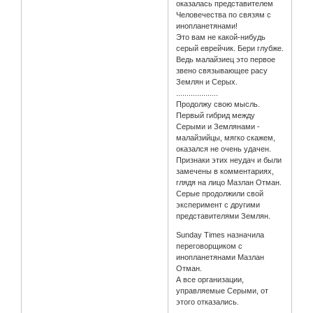
оказалась представителем
Человечества по связям с
инопланетянами!
Это вам не какой-нибудь
серый еврейчик. Бери глубже.
Ведь малайзиец это первое
звено связывающее расу
Землян и Серых.
....................
Продолжу свою мысль.
Первый гибрид между
Серыми и Землянами -
малайзийцы, мягко скажем,
оказался не очень удачен.
Признаки этих неудач и были
замечены в комментариях,
глядя на лицо Мазлан Отман.
Серые продолжили свой
эксперимент с другими
представителями Землян.
Sunday Times назначила
переговорщиком с
инопланетянами Мазлан
Отман.
А все организации,
управляемые Серыми, от
этого отказались.