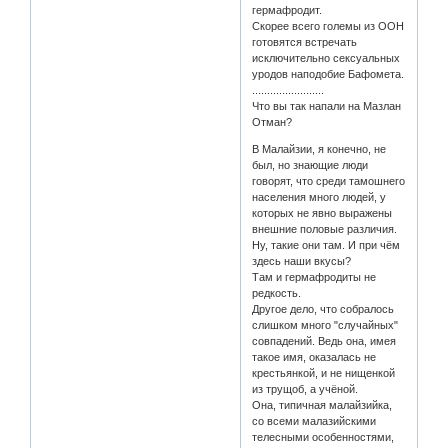
гермафродит.
Скорее всего големы из ООН
готовятся встречать
исключительно сексуальных
уродов наподобие Бафомета.
........................
Что вы так напали на Мазлан
Отман?
В Малайзии, я конечно, не
был, но знающие люди
говорят, что среди тамошнего
населения много людей, у
которых не явно выражены
внешние половые различия.
Ну, такие они там. И при чём
здесь наши вкусы?
Там и гермафродиты не
редкость.
Другое дело, что собралось
слишком много "случайных"
совпадений. Ведь она, имея
такое имя, оказалась не
крестьянкой, и не нищенкой
из трущоб, а учёной.
Она, типичная малайзийка,
со всеми малазийскими
телесными особенностями,