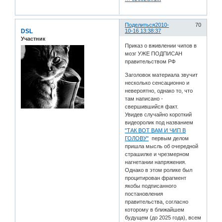
Поделиться
2010-
70
DSL
10-16 13:38:37
Участник
Приказ о вживлении чипов в
мозг УЖЕ ПОДПИСАН
правительством РФ
Заголовок материала звучит
несколько сенсационно и
невероятно, однако то, что
там написано -
свершившийся факт.
Увидев случайно короткий
видеоролик под названием
"ТАК ВОТ ВАМ И ЧИП В
ГОЛОВУ"
первым делом
пришла мысль об очередной
страшилке и чрезмерном
нагнетании напряжения.
Однако в этом ролике был
процитирован фрагмент
якобы подписанного
постановления
правительства, согласно
которому в ближайшем
будущем (до 2025 года), всем