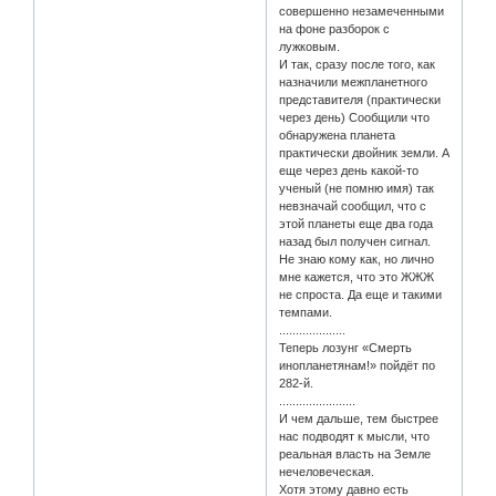
совершенно незамеченными
на фоне разборок с
лужковым.
И так, сразу после того, как
назначили межпланетного
представителя (практически
через день) Сообщили что
обнаружена планета
практически двойник земли. А
еще через день какой-то
ученый (не помню имя) так
невзначай сообщил, что с
этой планеты еще два года
назад был получен сигнал.
Не знаю кому как, но лично
мне кажется, что это ЖЖЖ
не спроста. Да еще и такими
темпами.
....................
Теперь лозунг «Смерть
инопланетянам!» пойдёт по
282-й.
.......................
И чем дальше, тем быстрее
нас подводят к мысли, что
реальная власть на Земле
нечеловеческая.
Хотя этому давно есть