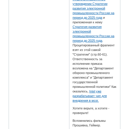
утверждении Стратегии
развития электронной
промышленности России на
период до 2025 года
и
приложенная к нему
Стратегия развития
электронной
промышленности России на
период до 2025 года
.
Процитированный фрагмент
взят из этой самой
"Стратегии" (стр.60-61).
Ответственность за
исполнение приказа
возложена на "Департамент
обороно-промышленного
комплекса" и "Департамент
государственной
промышленной политики" Как
оказалось,
Intel уже
разрабатывает чип для
внедрения в мозг.
Хотите верьте, а хотите -
проверьте!
Вспомнились фильмы
Прошивка, Геймер.