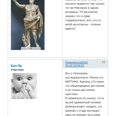
она мне нравится. Как сказал
тот же Невзоров в одном
интервью: "Я абсолютно
уверен, что я прав,
следовательно, все, кто со
мной несогласны - полные
идиоты".
Поделиться
2010-
77
Бан Ор
10-22 14:04:51
Участник
Все у Невзорова
последовательно. Икона-это
КАРТИНА. Картина 17го века-
это общенародное достояние,
а не только достояние
христиан.
И правильно он сказал, что в
музей адекватный человек
ребенка может сводить, а в
церковь к стаду мычащих
овец не поведет ни в коем