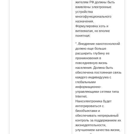
жителям РФ должны быть
вживлены электронные
устройства
многофункционального
назначения.
Формулировка хоть и
витееватая, но вполне
понятная:
"..Внедрение нанотехнологий
должно еще больше
расширить глубину ее
проникновения в
повседневную жизнь
населения. Должна быть
обеспечена постоянная связь
каждого индивидуума с
глобальными
информационно-
управляющими сетями типа
Internet.
Наноэлектроника будет
интегрироваться с
биообъектами и
обеспечивать непрерывный
контроль за поддержанием их
жизнедеятельности,
улучшением качества жизни,