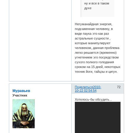
ну и все в таком
духе
Негуманайдная энергия,
подсаженная человеку, в
виде паука это как раз
астральные сущности ,
которые манипулируют
человеком, данная проблема
легко решается (временно)
угнетением эго посредством
сухого полного голодания
сроком на 15 дней, некоторых
техник йоги, тайцзы и цигун.
Поделиться
2010-
72
Муравьев
10-22 02:54:54
Участник
Хотелось-бы обсудить...