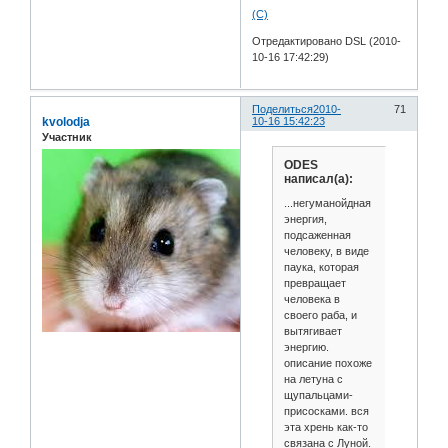
(С)
Отредактировано DSL (2010-
10-16 17:42:29)
Поделиться
2010-
71
kvolodja
10-16 15:42:23
Участник
ODES
написал(а):
...негуманойдная
энергия,
подсаженная
человеку, в виде
паука, которая
превращает
человека в
своего раба, и
вытягивает
энергию.
описание похоже
на летуна с
щупальцами-
присосками. вся
эта хрень как-то
связана с Луной.