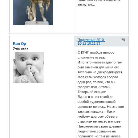
заслугам...
Поделиться
2010-
79
Бан Ор
10-22 16:21:33
Участник
С КГЧП вообще вопрос
сложный-это раз.
И то, что человек где-то там
был замечен для меня его
тотально не дискредитирует.
Мол если человек соврал
один раз, то все, что он
говорит-ложь чтоли?
Теперь об иконах:
Лично я в них какой-то
особой художественной
ценности не вижу. Но это все
таки антиквариат. Как и
любому другому объекту
старины- ее место в музее.
Наконечники стрел древних
людей тоже сознание не
поражают, но тем не менее