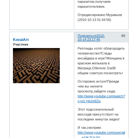
паразитом,получаем
паразиточеловек.
Отредактировано Муравьев
(2010-10-13 01:44:56)
Поделиться
2010-
69
KovalArt
10-14 23:17:45
Участник
Рептоиды хотят облагородить
человечество?Следы
инсайдера в игре?Женщина в
красном мелькала в
Матрице,Обителе Зла!В
общем советую посмотреть!
Осторожно ахтунг!Прежде
чем вы начнете
просмотр,зайдите сюда:
http://www.youtube.com/watch?
v=q1-He2q9Zis
Этот подсознательный
месседж присутствует на
последних минутах видео!
И так,смотрим:
http://www.youtube.com/user/alexorcist
… ez9c2Ux1kI