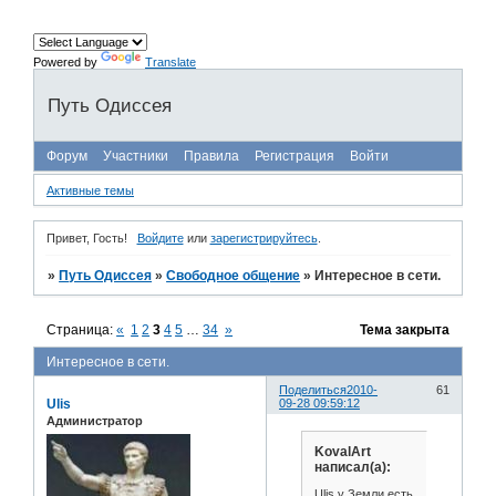
Powered by
Translate
Путь Одиссея
Форум
Участники
Правила
Регистрация
Войти
Активные темы
Привет, Гость!
Войдите
или
зарегистрируйтесь
.
»
Путь Одиссея
»
Свободное общение
»
Интересное в сети.
Страница:
«
1
2
3
4
5
…
34
»
Тема закрыта
Интересное в сети.
Поделиться
2010-
61
Ulis
09-28 09:59:12
Администратор
KovalArt
написал(а):
Ulis у Земли есть