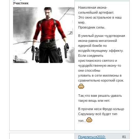
Участник
Намоленая икона-
сильнейший артефакт.
Это окно астральное в наш
мир.
Проводник силы.
В умелый руках-чудотворная
икона-равна мегатонной
ядерной бомбе по
воздействующему эффекту.
Если соединить
христианского святого и
чудодейственную икону-то
они способны
уловить в сети миллионы в
сравнительно короткий срок.
Так,что вам решать-давать
такую вещь или нет.
В прочем неси Фродо кольцо
Саруману-всё будет тип
топ...
Поделиться
2010-
81