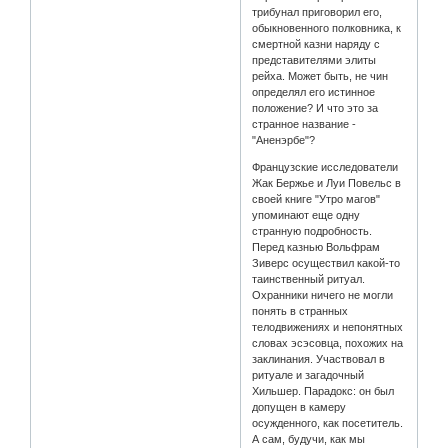
трибунал приговорил его,
обыкновенного полковника, к
смертной казни наряду с
представителями элиты
рейха. Может быть, не чин
определял его истинное
положение? И что это за
странное название -
"Аненэрбе"?
Французские исследователи
Жак Бержье и Луи Повельс в
своей книге "Утро магов"
упоминают еще одну
странную подробность.
Перед казнью Вольфрам
Зиверс осуществил какой-то
таинственный ритуал.
Охранники ничего не могли
понять в странных
телодвижениях и непонятных
словах эсэсовца, похожих на
заклинания. Участвовал в
ритуале и загадочный
Хильшер. Парадокс: он был
допущен в камеру
осужденного, как посетитель.
А сам, будучи, как мы