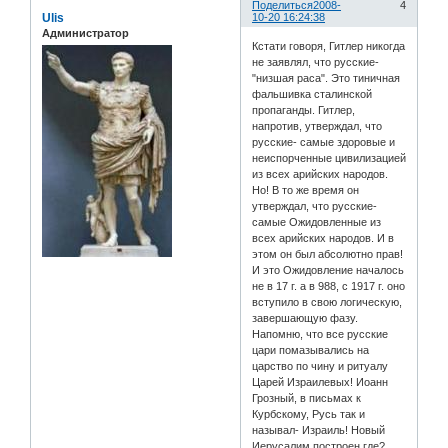
Поделиться
2008-
4
Ulis
10-20 16:24:38
Администратор
Кстати говоря, Гитлер никогда
не заявлял, что русские-
"низшая раса". Это тиничная
фальшивка сталинской
пропаганды. Гитлер,
напротив, утверждал, что
русские- самые здоровые и
неиспорченные цивилизацией
из всех арийских народов.
Но! В то же время он
утверждал, что русские-
самые Ожидовленные из
всех арийских народов. И в
этом он был абсолютно прав!
И это Ожидовление началось
не в 17 г. а в 988, с 1917 г. оно
вступило в свою логическую,
завершающую фазу.
Напомню, что все русские
цари помазывались на
царство по чину и ритуалу
Царей Израилевых! Иоанн
Грозный, в письмах к
Курбскому, Русь так и
называл- Израиль! Новый
Иерусалим построен где?