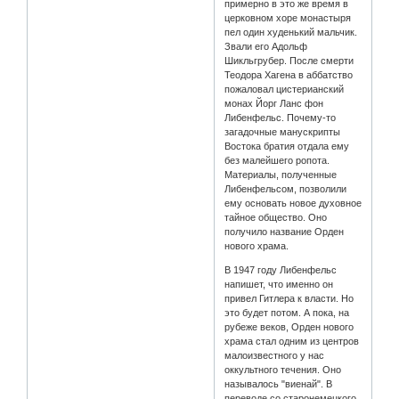
примерно в это же время в
церковном хоре монастыря
пел один худенький мальчик.
Звали его Адольф
Шикльгрубер. После смерти
Теодора Хагена в аббатство
пожаловал цистерианский
монах Йорг Ланс фон
Либенфельс. Почему-то
загадочные манускрипты
Востока братия отдала ему
без малейшего ропота.
Материалы, полученные
Либенфельсом, позволили
ему основать новое духовное
тайное общество. Оно
получило название Орден
нового храма.
В 1947 году Либенфельс
напишет, что именно он
привел Гитлера к власти. Но
это будет потом. А пока, на
рубеже веков, Орден нового
храма стал одним из центров
малоизвестного у нас
оккультного течения. Оно
называлось "виенай". В
переводе со старонемецкого