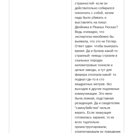
странностей- если он
действительно собирался
покончить с собой, зачем
надо было убивать и
выставлять на показ
Двойника в Рваных Носках?
Ведь очевидно, что
экспертиза неизбежно бы
выявила, что это не Гитлер.
Ответ один- чтобы выиграть
время. Да и бункер какой-то
странный- немцы строили в
скальных породах
километровые тоннели и
целые заводы, а тут для
фюрера откопали какой- то
подвал где-то в сто
квадратных метров- без
выходов в другие подземные
коммуникации. Это явно
была ложная, подставная
резиденция. Да и свидетелям
"самоубийства" нельзя
верить. Если эвакуация
готовилась заранее, то их
всех тщательно
проинструктировали,
отрепетировали их поведение