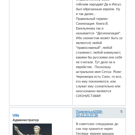
гойским народам! Да и Иисус
был обрезанным евреем. Ну
и так далее...
Правильный термин-
Сионизация. Книга В.
Емельянова так и
называется- "Десионизация".
Ибо сионистом может быть (и
является) любой
"православный", любой
сталинист, любой коммунист,
какими бы русскими они себя
не считали. Тут дело не в
еврействе. Поскольку
астральное имя Сетха- Яхве-
Черномора есть Сион, то все,
кто ему поклоняются, или
служат ему сознательно или
неосознанно являются
СИОНИСТАМИ!
Поделиться
2008-
5
Ulis
10-22 21:37:36
Администратор
В советских спецхранах до
сих пор хранится череп
Гитлера- вернее крышка