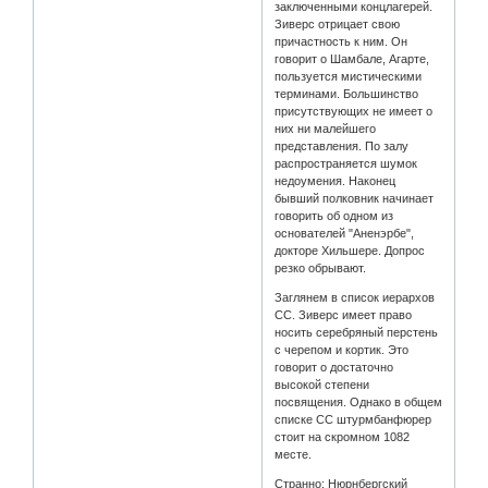
заключенными концлагерей.
Зиверс отрицает свою
причастность к ним. Он
говорит о Шамбале, Агарте,
пользуется мистическими
терминами. Большинство
присутствующих не имеет о
них ни малейшего
представления. По залу
распространяется шумок
недоумения. Наконец
бывший полковник начинает
говорить об одном из
основателей "Аненэрбе",
докторе Хильшере. Допрос
резко обрывают.
Заглянем в список иерархов
СС. Зиверс имеет право
носить серебряный перстень
с черепом и кортик. Это
говорит о достаточно
высокой степени
посвящения. Однако в общем
списке СС штурмбанфюрер
стоит на скромном 1082
месте.
Странно: Нюрнбергский