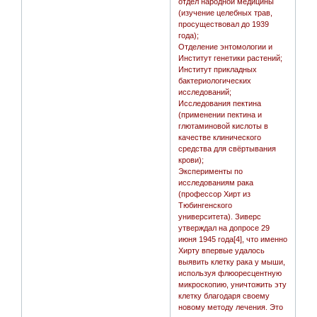
отдел народной медицины
(изучение целебных трав,
просуществовал до 1939
года);
Отделение энтомологии и
Институт генетики растений;
Институт прикладных
бактериологических
исследований;
Исследования пектина
(применении пектина и
глютаминовой кислоты в
качестве клинического
средства для свёртывания
крови);
Эксперименты по
исследованиям рака
(профессор Хирт из
Тюбингенского
университета). Зиверс
утверждал на допросе 29
июня 1945 года[4], что именно
Хирту впервые удалось
выявить клетку рака у мыши,
используя флюоресцентную
микроскопию, уничтожить эту
клетку благодаря своему
новому методу лечения. Это