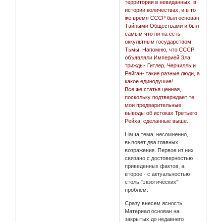
территории в невиданных в
истории количествах, и в то
же время СССР был основан
Тайными Обществами и был
самым что ни на есть
оккультным государством
Тьмы. Напомню, что СССР
объявляли Империей Зла
трижды- Гитлер, Черчилль и
Рейган- такие разные люди, а
какое единодушие!
Все же статья ценная,
поскольку подтверждает те
мои предварительные
выводы об истоках Третьего
Рейха, сделанные выше.
Наша тема, несомненно,
вызовет два главных
возражения. Первое из них
связано с достоверностью
приведенных фактов, а
второе - с актуальностью
столь "экзотических"
проблем.
Сразу внесем ясность.
Материал основан на
закрытых до недавнего