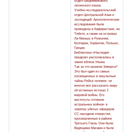
отдел средневекового
латинского языка;
Учебно-исследовательский
отдел Центральной Азии и
экспедиций. Археологические
исследования были
проведены в Кафиристане, на
Тибете, а также на островах
Ла-Манша, в Румынии,
Болгарии, Хорватии, Польше,
Греции.
Библиотека «Наследия
предков» располагалась в
замке вблизи Ульма.
Так за что казнили Зиверса?
Это был один из самых
посвященных в оккультные
тайны Рейха человек- он
многое мог рассказать миру
об истинных истоках 2
мировой войны. Его
институты готовили
астральных войнов- в
черепах убитых офицеров
СС находили отверстия,
просверленные в районе
Третьего Глаза. Они были
Видящими Магами и были