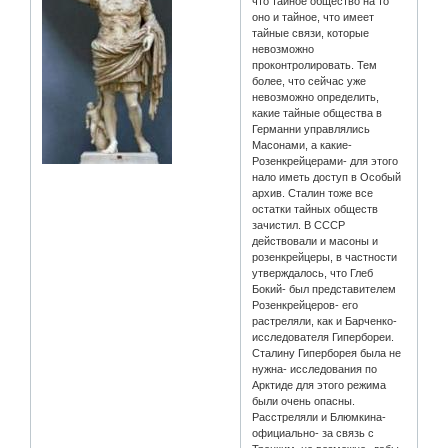
что тайное общество на то
оно и тайное, что имеет
тайные связи, которые
невозможно
проконтролировать. Тем
более, что сейчас уже
невозможно определить,
какие тайные общества в
Германни управлялись
Масонами, а какие-
Розенкрейцерами- для этого
нало иметь доступ в Особый
архив. Сталин тоже все
остатки тайных обществ
зачистил. В СССР
действовали и масоны и
розенкрейцеры, в частности
утверждалось, что Глеб
Бокий- был представителем
Розенкрейцеров- его
растреляли, как и Барченко-
исследователя Гипербореи.
Сталину Гиперборея была не
нужна- исследования по
Арктиде для этого режима
были очень опасны.
Расстреляли и Блюмкина-
официально- за связь с