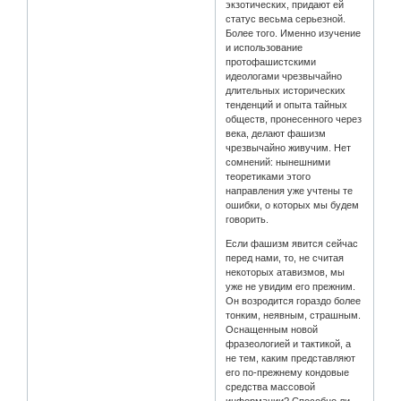
экзотических, придают ей
статус весьма серьезной.
Более того. Именно изучение
и использование
протофашистскими
идеологами чрезвычайно
длительных исторических
тенденций и опыта тайных
обществ, пронесенного через
века, делают фашизм
чрезвычайно живучим. Нет
сомнений: нынешними
теоретиками этого
направления уже учтены те
ошибки, о которых мы будем
говорить.
Если фашизм явится сейчас
перед нами, то, не считая
некоторых атавизмов, мы
уже не увидим его прежним.
Он возродится гораздо более
тонким, неявным, страшным.
Оснащенным новой
фразеологией и тактикой, а
не тем, каким представляют
его по-прежнему кондовые
средства массовой
информации? Способно ли