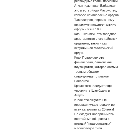
рептоидные кланы погибшей
Атлантиды- клан Бабарихи-
это и есть Жидо Масонство,
которое начиналось с ордена
Тамплиеров, евреи к нему
примкнули позднее- альянс
оформился в 18 в.
Клан Ткачихи- это западное
христианство с его тайными
орденами, такими как
иезуиты или Мальтийский
орден.
Клан Поварихи- это
финансовая, банковская
плутократия, которая самым
тесным образом
сотрудничает с кланом
Бабарихи.
Кроме того, следует еще
упомянуть Шамбхалу и
Агарти.
И все эти оккультные
иерархии учавствовали во
всех катаклизмах 20 века!
Не следует воспринимать
все тайные общества с
позиций "православных"
масоноведов типа