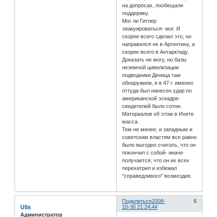
на допросах, пообещали
поддержку.
Мог ли Гитлер
эвакуироваться- мог. И
скорее всего сделал это, но
направился не в Аргентину, а
скорее всего в Антарктиду.
Доказать не могу, но базы
неземной цивилизации
подводники Деница там
обнаружили, и в 47 г. именно
оттуда был нанесен удар по
американской эскадре-
свидетелей было сотни.
Материалов об этом в Инете
масса.
Тем не менее, и западным и
советским властям все равно
было выгодно считать, что он
покончил с собой- иначе
получается, что он их всех
перехитрил и избежал
"справедливого" возмездия.
Поделиться
2008-
6
Ulis
10-30 21:24:44
Администратор