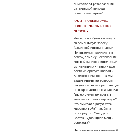
выиграют от разоблачения
сатанинской природы
нацистской партии".
Комм. О "сатанинсткой
природе"- чья бы корова
мычала...
Что ж, попробуем заглянуть
за обманчивую завесу
банальной историографии.
Попытаемся проникнуть в
сферу, само существование
которой рационалистический
ум нынешних ученых чаще
всего игнорирует напрочь.
Возможно, именно так мы
дадим ответы на вопросы,
актуальность которых отнюдь
не сокращается с годами. Как
Гитлер сумел зачаровать
миллионы своих сограждан?
Кто выиграл в результате
мировых войн? Как была
развернута с Запада на
Восток чудовищная мощь
вермахта?
Информация международной