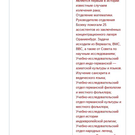
является первым в истории
известным случаем
излечения рака;
Отделение математики.
Руководителю отделения
Бозеку помогали 25
ассистентов из заключённых
концентрационного лагеря
Ораниенбург. Задачи
исходили из Вермахта, ВМС,
ВВС, а также от Совета по
научным исследованиям;
Учебно-исследовательский
отдел индо-германской —
азиатской культуры и языков.
Изучение санскрита и
ведического языка;
Учебно-исследовательский
отдел германской филологии
и местного фольклора;
Учебно-исследовательский
отдел германской культуры и
местного фольклора;
Учебно-исследовательский
отдел истории
индоевропейской религии;
Учебно-исследовательский
отдел народных легенд,