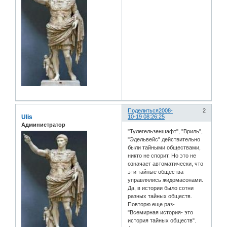
Поделиться
2008-
2
Ulis
10-19 08:26:25
Администратор
"Тулегельзеншафт", "Вриль",
"Эдельвейс" действительно
были тайными обществами,
никто не спорит. Но это не
означает автоматически, что
эти тайные общества
управлялись жидомасонами.
Да, в истории было сотни
разных тайных обществ.
Повторю еще раз-
"Всемирная история- это
история тайных обществ".