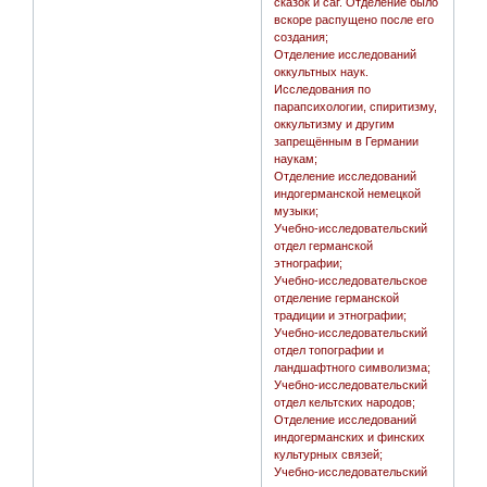
сказок и саг. Отделение было
вскоре распущено после его
создания;
Отделение исследований
оккультных наук.
Исследования по
парапсихологии, спиритизму,
оккультизму и другим
запрещённым в Германии
наукам;
Отделение исследований
индогерманской немецкой
музыки;
Учебно-исследовательский
отдел германской
этнографии;
Учебно-исследовательское
отделение германской
традиции и этнографии;
Учебно-исследовательский
отдел топографии и
ландшафтного символизма;
Учебно-исследовательский
отдел кельтских народов;
Отделение исследований
индогерманских и финских
культурных связей;
Учебно-исследовательский