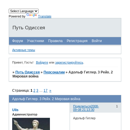
Powered by
Translate
Путь Одиссея
Форум
Участники
Правила
Регистрация
Войти
Активные темы
Привет, Гость!
Войдите
или
зарегистрируйтесь
.
»
Путь Одиссея
»
Персоналии
»
Адольф Гитлер. 3 Рейх. 2
Мировая война
Страница:
1
2
3
…
17
»
Адольф Гитлер. 3 Рейх. 2 Мировая война
Поделиться
2008-
1
Ulis
09-08 21:13:30
Администратор
Адольф Гитлер