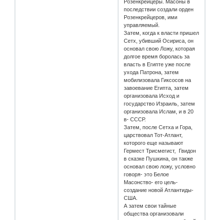
Розенкрейцеры. Масоны в
последствии создали орден
Розенкрейцеров, ими
управляемый.
Затем, когда к власти пришел
Сетх, убивший Осириса, он
основал свою Ложу, которая
долгое время боролась за
власть в Египте уже после
ухода Патрона, затем
мобилизовала Гиксосов на
завоевание Египта, затем
организовала Исход и
государство Израиль, затем
организовала Ислам, и в 20
в- СССР.
Затем, после Сетха и Гора,
царствовал Тот-Атлант,
которого еще называют
Гермест Трисмегист, Гвидон
в сказке Пушкина, он также
основал свою ложу, условно
говоря- это Белое
Масонство- его цель-
создание новой Атлантиды-
США.
А затем свои тайные
общества организовали