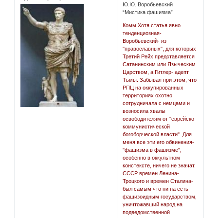
Ю.Ю. Воробьевский
“Мистика фашизма”
Комм.Хотя статья явно
тенденциозная-
Воробьевский- из
"православных", для которых
Третий Рейх представляется
Сатанинским или Языческим
Царством, а Гитлер- адепт
Тьмы. Забывая при этом, что
РПЦ на оккупированных
территориях охотно
сотрудничала с немцами и
возносила хвалы
освободителям от "еврейско-
коммунистической
богоборческой власти". Для
меня все эти его обвинения-
"фашизма в фашизме",
особенно в оккультном
констексте, ничего не значат.
СССР времен Ленина-
Троцкого и времен Сталина-
был самым что ни на есть
фашизоидным государством,
уничтожавший народ на
подведомственной