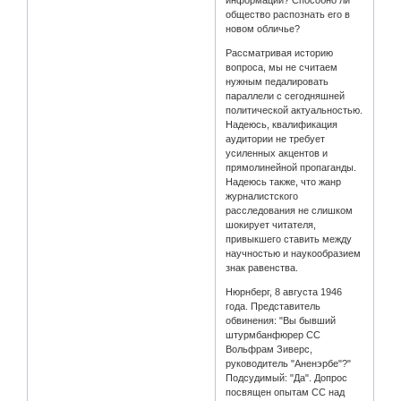
общество распознать его в
новом обличье?
Рассматривая историю
вопроса, мы не считаем
нужным педалировать
параллели с сегодняшней
политической актуальностью.
Надеюсь, квалификация
аудитории не требует
усиленных акцентов и
прямолинейной пропаганды.
Надеюсь также, что жанр
журналистского
расследования не слишком
шокирует читателя,
привыкшего ставить между
научностью и наукообразием
знак равенства.
Нюрнберг, 8 августа 1946
года. Представитель
обвинения: "Вы бывший
штурмбанфюрер СС
Вольфрам Зиверс,
руководитель "Аненэрбе"?"
Подсудимый: "Да". Допрос
посвящен опытам СС над