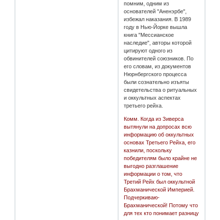
помним, одним из
основателей "Аненэрбе",
избежал наказания. В 1989
году в Нью-Йорке вышла
книга "Мессианское
наследие", авторы которой
цитируют одного из
обвинителей союзников. По
его словам, из документов
Нюрнбергского процесса
были сознательно изъяты
свидетельства о ритуальных
и оккультных аспектах
третьего рейха.
Комм. Когда из Зиверса
вытянули на допросах всю
информацию об оккультных
основах Третьего Рейха, его
казнили, поскольку
победителям было крайне не
выгодно разглашение
информации о том, что
Третий Рейх был оккультной
Брахманической Империей.
Подчеркиваю-
Брахманической! Потому что
для тех кто понимает разницу