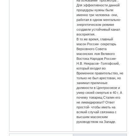
на основании "просмотра".
Для эффективности данной
процедуры нужны были
именно три человека- они,
работая в одном ментально-
энергетическом режиме
создавли устойчивый канал
восприятия.
В то же время, главный
масон России- секретарь
Верховного Совета
масонских лож Великого
Востока Народов России-
Н.В. Некрасов- Голгофский,
который входил во
Временное правительство, не
только не был арестован, но
занимал приличные
должности в Центросоюзе и
умер своей смертью в 40 г. А
почему товарищ Сталин его
не ликвидировал? Ответ
простой- чтобы иметь на
всякий случай связника с
высшим масонским
руководством на Западе.