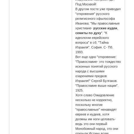
Под Москвой!
В другом посте уже приводил
"откровения" русского
религиозного хфылософа
Иванова: "Мы православные
христиане-
русские иудеи
,
семиты по духу
". "К
идеологии еврейского
вопроса" в сб. "Тайна
Израиля". София. С- Пб.
1993.
Вот еще одно "откровение:
"Православие- это тождество
исконных понятий русского
народа с высшими
озарениями предков
Израиля!" Сергей Булгаков.
"Православие выше нации".
1925.
Хотя слово Ожидовление
несколько не корректно,
поскольку многие
"православные" ненавидят
евреев и иудеев, хотя
должны им ноги целовать-
ведь это они первый
Монобожный народ, это они
открыли Истину всем