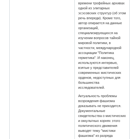
времени трофейных архивах
одной из элитарных
эсэсовских структур (об этом
речь впереди). Кроме того,
автор опирается на данные
организаций,
специализирующихся на
изучении вопросов тайной
мировой политики, в
частности, международной
ассоциации "Политика
герметика". И наконец,
используются интервью,
взятые у представителей
современных мистических
орденов, недоступных для
большинства
исследователей.
Актуальность проблемы
возрождения фашизма
доказывать не приходится.
Документальные
свидетельства о мистических
и оккультных корнях этого
политического движения
выводят тему "мистики
фашизма" из разряда