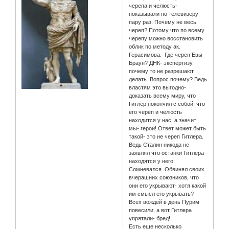
черепа и челюсть-
показывали по телевизеру
пару раз. Почему не весь
череп? Потому что по всему
черепу можно восстановить
облик по методу ак.
Герасимова. Где череп Евы
Браун? ДНК- экспертизу,
почему то не разрешают
делать. Вопрос почему? Ведь
властям это выгодно-
доказать всему миру, что
Гитлер покончил с собой, что
его череп и челюсть
находится у нас, а значит
мы- герои! Ответ может быть
такой- это не череп Гитлера.
Ведь Сталин никода не
заявлял что останки Гитлера
находятся у него.
Сомневался. Обвинял своих
вчерашних союзников, что
они его укрывают- хотя какой
им смысл его укрывать?
Всех вождей в день Пурим
повесили, а вот Гитлера
упрятали- бред!
Есть еще несколько