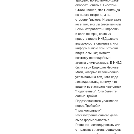
Троцким, но возможно- дабы
оборвать связь с Тибетом-
Сталин понял, что Пацифида-
не на его стороне, а на
стороне Гитлера. И дело даже
не в том, мог ли Блюмкин или
Бокий отправлять шифровки
в свои центры, само их
присутствие в НКВД давало
возможность снимать с них
информацию о том, что они
видят, слышат, читают,
поэтому все подобные
агенты уничтожались. В НКВД
были свои Видящие Черные
Маги, которые безошибочно
указывали на тех, кого надо
ликвидировать, потому что
видели все астральные связи
"подопечных". Это были те
самые Тройки.
Подозреваемого усаживали
перед Тройкой и
"просматривали".
Рассмотрение самого дела-
было формальностью.
Решение- ликвидировать или
отправить в лагерь решалось