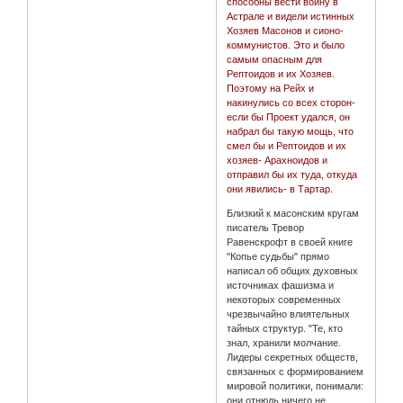
способны вести войну в
Астрале и видели истинных
Хозяев Масонов и сионо-
коммунистов. Это и было
самым опасным для
Рептоидов и их Хозяев.
Поэтому на Рейх и
накинулись со всех сторон-
если бы Проект удался, он
набрал бы такую мощь, что
смел бы и Рептоидов и их
хозяев- Арахноидов и
отправил бы их туда, откуда
они явились- в Тартар.
Близкий к масонским кругам
писатель Тревор
Равенскрофт в своей книге
"Копье судьбы" прямо
написал об общих духовных
источниках фашизма и
некоторых современных
чрезвычайно влиятельных
тайных структур. "Те, кто
знал, хранили молчание.
Лидеры секретных обществ,
связанных с формированием
мировой политики, понимали:
они отнюдь ничего не