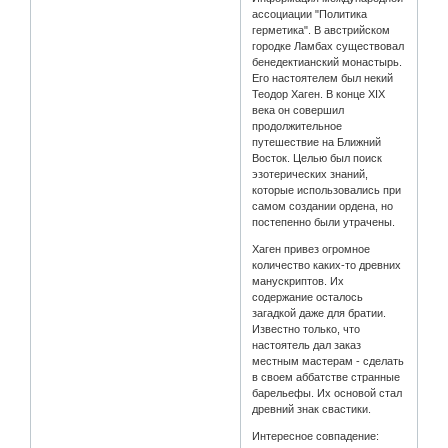
ассоциации "Политика
герметика". В австрийском
городке Ламбах существовал
бенедектианский монастырь.
Его настоятелем был некий
Теодор Хаген. В конце ХIХ
века он совершил
продолжительное
путешествие на Ближний
Восток. Целью был поиск
эзотерических знаний,
которые использовались при
самом создании ордена, но
постепенно были утрачены.
Хаген привез огромное
количество каких-то древних
манускриптов. Их
содержание осталось
загадкой даже для братии.
Известно только, что
настоятель дал заказ
местным мастерам - сделать
в своем аббатстве странные
барельефы. Их основой стал
древний знак свастики.
Интересное совпадение: