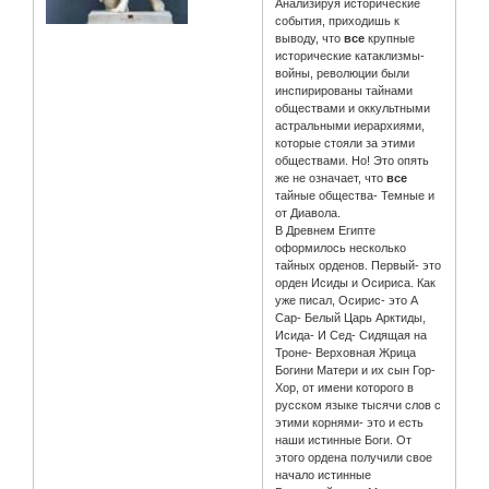
Анализируя исторические
события, приходишь к
выводу, что
все
крупные
исторические катаклизмы-
войны, революции были
инспирированы тайнами
обществами и оккультными
астральными иерархиями,
которые стояли за этими
обществами. Но! Это опять
же не означает, что
все
тайные общества- Темные и
от Диавола.
В Древнем Египте
оформилось несколько
тайных орденов. Первый- это
орден Исиды и Осириса. Как
уже писал, Осирис- это А
Сар- Белый Царь Арктиды,
Исида- И Сед- Сидящая на
Троне- Верховная Жрица
Богини Матери и их сын Гор-
Хор, от имени которого в
русском языке тысячи слов с
этими корнями- это и есть
наши истинные Боги. От
этого ордена получили свое
начало истинные