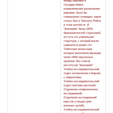
между варнами и
государствами,
управляемыми различными
варнами, было бы
совершенно очевидно, каков
статус был у Третьего Рейха
в этом контексте. И
"Аненербе" была 100%
брахманической структурой,
по сути это уникальная
структура, с которой могли
сравниться разве что
Тибетские монастыри,
которые выполняли функции
неких НИИ оккультных
проблем. Вот список
институтов "Аненербе":
Учебно-исследовательский
отдел энтомологии и борьбы
с паразитами;
Учебно-исследовательский
отдел генетики растений;
Отделение геофизических
исследований;
Отделение исследований
карстов и пещер (для
военных целей);
Учебно-исследовательский