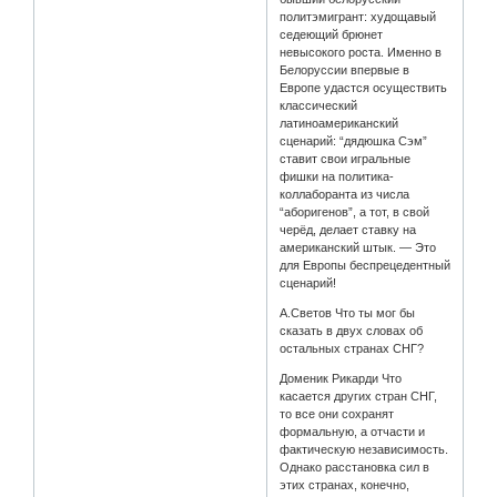
политэмигрант: худощавый
седеющий брюнет
невысокого роста. Именно в
Белоруссии впервые в
Европе удастся осуществить
классический
латиноамериканский
сценарий: “дядюшка Сэм”
ставит свои игральные
фишки на политика-
коллаборанта из числа
“аборигенов”, а тот, в свой
черёд, делает ставку на
американский штык. — Это
для Европы беспрецедентный
сценарий!
А.Светов Что ты мог бы
сказать в двух словах об
остальных странах СНГ?
Доменик Рикарди Что
касается других стран СНГ,
то все они сохранят
формальную, а отчасти и
фактическую независимость.
Однако расстановка сил в
этих странах, конечно,