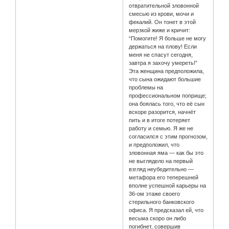
отвратительной зловонной
смесью из крови, мочи и
фекалий. Он тонет в этой
мерзкой жиже и кричит:
“Помогите! Я больше не могу
держаться на плову! Если
меня не спасут сегодня,
завтра я захочу умереть!”
Эта женщина предположила,
что сына ожидают большие
проблемы на
профессиональном поприще;
она боялась того, что её сын
вскоре разорится, начнёт
пить и в итоге потеряет
работу и семью. Я же не
согласился с этим прогнозом,
и предположил, что
зловонная яма — как бы это
не выглядело на первый
взгляд неубедительно —
метафора его теперешней
вполне успешной карьеры на
36-ом этаже своего
стерильного банковского
офиса. Я предсказал ей, что
весьма скоро он либо
погибнет, совершив