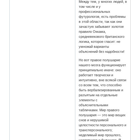
Между тем, у многих людей, в
том числе и у
профессиональных
футурологов, есть проблемы
в этой области, так как они
зачастую забывают золотое
правило Оккама,
средневекового британского
логика, которое гласит: не
умножай варианты
объяснений без надобности!
Но вот правое полушарие
нашего мозга функционирует
принципиально иначе: оно
работает творчески и
интуитивно, вне всякой связи
со всем тем, что способно
быть вербализированным и
разъятым на отдельные
элементы с
объяснительными
табличками. Мир правого
полушария — это мир вещих
снов и нерушимой
целостности персонального и
трансперсонального;
неделимый мир прошлого,