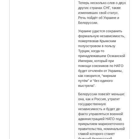
Теперь несколько слов о двух
других странах СНГ, также
изменивших свой статус.
Речь пойдёт об Украине и
Белоруссии.
Украине удастся сохранить
формальную независимость,
пожертвовав Крымским
полуостровом в пользу
Турции, когда-то
принадлежавшем Османской
Империи, который при
помощи союзников по НАТО
будет отчленён от Украины,
как говорится, “мирным
путём” и “без единого
выстрела”.
Белоруссии повезёт меньше:
она, как и Россия, утратит
государственную
независимость и будет де-
факто управляться военной
администрацией НАТО под
прикрытием марионеточного
правительства, номинальной
главой которого станет
бывший белорусский