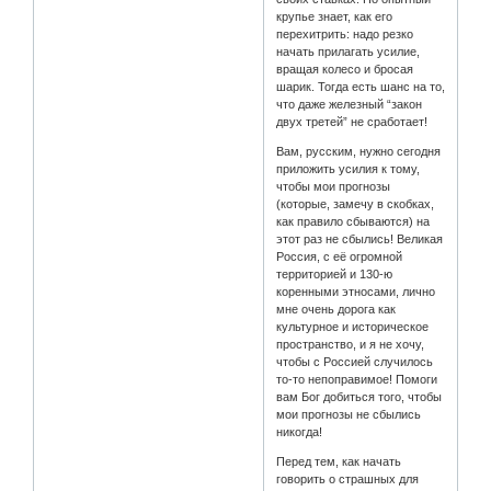
крупье знает, как его
перехитрить: надо резко
начать прилагать усилие,
вращая колесо и бросая
шарик. Тогда есть шанс на то,
что даже железный “закон
двух третей” не сработает!
Вам, русским, нужно сегодня
приложить усилия к тому,
чтобы мои прогнозы
(которые, замечу в скобках,
как правило сбываются) на
этот раз не сбылись! Великая
Россия, с её огромной
территорией и 130-ю
коренными этносами, лично
мне очень дорога как
культурное и историческое
пространство, и я не хочу,
чтобы с Россией случилось
то-то непоправимое! Помоги
вам Бог добиться того, чтобы
мои прогнозы не сбылись
никогда!
Перед тем, как начать
говорить о страшных для