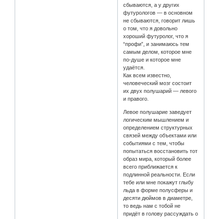
сбываются, а у других
футурологов — в основном
не сбываются, говорит лишь
о том, что я довольно
хороший футуролог, что я
“профи”, и занимаюсь тем
самым делом, которое мне
по-душе и которое мне
удаётся.
Как всем известно,
человеческий мозг состоит
их двух полушарий — левого
и правого.
Левое полушарие заведует
логическим мышлением и
определением структурных
связей между объектами или
событиями с тем, чтобы
попытаться восстановить тот
образ мира, который более
всего приближается к
подлинной реальности. Если
тебе или мне покажут глыбу
льда в форме полусферы и
десяти дюймов в диаметре,
то ведь нам с тобой не
придёт в голову рассуждать о