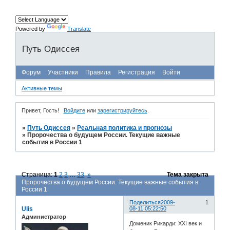
Powered by
Translate
Путь Одиссея
Форум
Участники
Правила
Регистрация
Войти
Активные темы
Привет, Гость!
Войдите
или
зарегистрируйтесь
.
»
Путь Одиссея
»
Реальная политика и прогнозы
»
Пророчества о будущем России. Текущие важные
события в России 1
Страница:
1
2
3
…
33
»
Тема закрыта
Пророчества о будущем России. Текущие важные события в
России 1
Поделиться
2009-
1
Ulis
08-11 05:22:50
Администратор
Доменик Рикарди: XXI век и