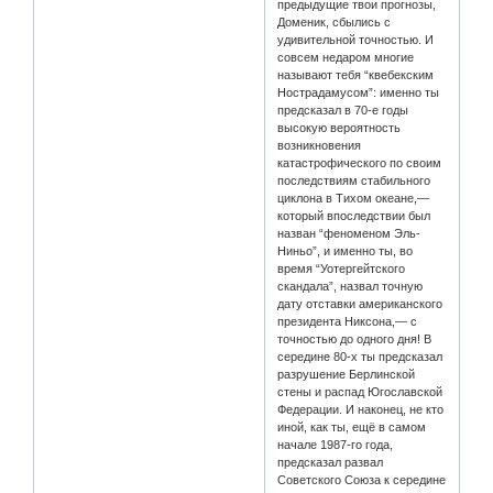
предыдущие твои прогнозы,
Доменик, сбылись с
удивительной точностью. И
совсем недаром многие
называют тебя “квебекским
Нострадамусом”: именно ты
предсказал в 70-е годы
высокую вероятность
возникновения
катастрофического по своим
последствиям стабильного
циклона в Тихом океане,—
который впоследствии был
назван “феноменом Эль-
Ниньо”, и именно ты, во
время “Уотергейтского
скандала”, назвал точную
дату отставки американского
президента Никсона,— с
точностью до одного дня! В
середине 80-х ты предсказал
разрушение Берлинской
стены и распад Югославской
Федерации. И наконец, не кто
иной, как ты, ещё в самом
начале 1987-го года,
предсказал развал
Советского Союза к середине