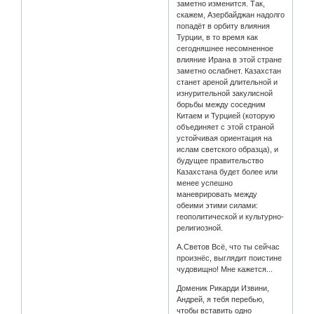
заметно изменится. Так,
скажем, Азербайджан надолго
попадёт в орбиту влияния
Турции, в то время как
сегодняшнее несомненное
влияние Ирана в этой стране
заметно ослабнет. Казахстан
станет ареной длительной и
изнурительной закулисной
борьбы между соседним
Китаем и Турцией (которую
объединяет с этой страной
устойчивая ориентация на
ислам светского образца), и
будущее правительство
Казахстана будет более или
менее успешно
маневрировать между
обеими этими силами:
геополитической и культурно-
религиозной.
А.Светов Всё, что ты сейчас
произнёс, выглядит поистине
чудовищно! Мне кажется...
Доменик Рикарди Извини,
Андрей, я тебя перебью,
чтобы вставить одно