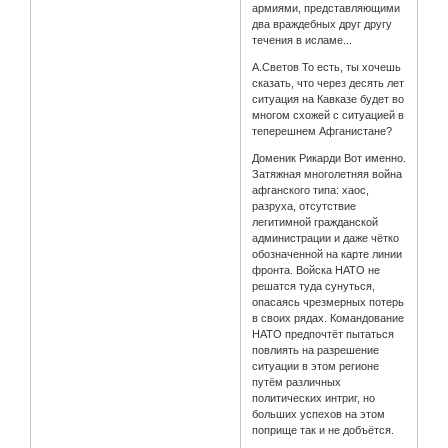
армиями, представляющими
два враждебных друг другу
течения в исламе...
А.Светов То есть, ты хочешь
сказать, что через десять лет
ситуация на Кавказе будет во
многом схожей с ситуацией в
теперешнем Афганистане?
Доменик Рикарди Вот именно.
Затяжная многолетняя война
афганского типа: хаос,
разруха, отсутствие
легитимной гражданской
администрации и даже чётко
обозначенной на карте линии
фронта. Войска НАТО не
решатся туда сунуться,
опасаясь чрезмерных потерь
в своих рядах. Командование
НАТО предпочтёт пытаться
повлиять на разрешение
ситуации в этом регионе
путём различных
политических интриг, но
больших успехов на этом
поприще так и не добъётся.