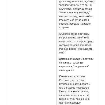
русского уха вещах, я должен
заранее заявить: что бы ни
случилось, я буду до конца
“болеть за вашу команду”
именно потому, что я люблю
Россию; моя душа и моя
совесть всецело на вашей
стороне!
А.Светов Тогда поставим
вопрос иначе: какой тебе
видится вот эта территория,
которую сегодня занимает
Россия, ровно через десять
лет?
Доменик Рикарди С востока
на запад эта, как ты
выразился, “территория”
выглядит так:
Южная часть острова
Сахалин, все острова
Курильского архипелага и
юго-западное побережье
Камчатки находятся под
японским протекторатом.
Границы этой зоны очень
жёсткие и хорошо