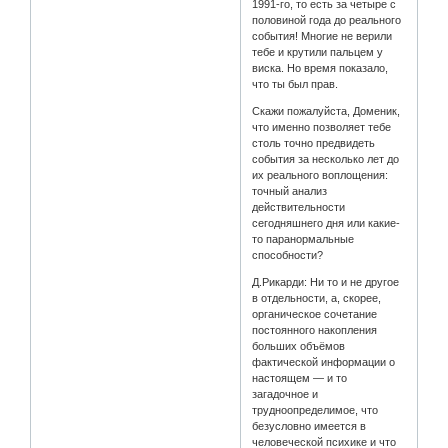
1991-го, то есть за четыре с
половиной года до реального
события! Многие не верили
тебе и крутили пальцем у
виска. Но время показало,
что ты был прав.
Скажи пожалуйста, Доменик,
что именно позволяет тебе
столь точно предвидеть
события за несколько лет до
их реального воплощения:
точный анализ
действительности
сегодняшнего дня или какие-
то паранормальные
способности?
Д.Рикарди: Ни то и не другое
в отдельности, а, скорее,
органическое сочетание
постоянного накопления
больших объёмов
фактической информации о
настоящем — и то
загадочное и
трудноопределимое, что
безусловно имеется в
человеческой психике и что