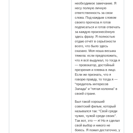
необходимое замечание. Я
несу полную личную
ответственность за свои
слова. Под каждым словом
своего прогноза я готов
подписаться и готов отвечать
за каждую произнесённую
здесь фразу. Я полностью
отдаю отчёт в серьёзности
всего, что было здесь
сказано. Моя ноша весьма
тяжела: если предположить,
что я всё выдумал, то тогда я
— провокатор, достойный
презрения и плевка в лицо.
Если же признать, что я
говорю правду, то тогда я —
“предатель интересов
Запада” и “пятая колонна” в
своей стране.
Был такой хороший
советский фильм, который
назывался так: “Свой среди
чужих, чужой среди своих”.
Так вот, это — я! Но я сделал
свой выбор и никого не
боюсь. Я пожил достаточно, у