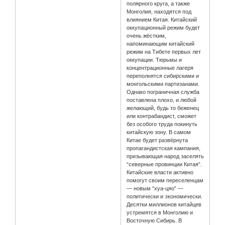
полярного круга, а также
Монголия, находятся под
влиянием Китая. Китайский
оккупационный режим будет
очень жёстким,
напоминающим китайский
режим на Тибете первых лет
оккупации. Тюрьмы и
концентрационные лагеря
переполнятся сибирскими и
монгольскими партизанами.
Однако пограничная служба
поставлена плохо, и любой
желающий, будь то беженец
или контрабандист, сможет
без особого труда покинуть
китайскую зону. В самом
Китае будет развёрнута
пропагандистская кампания,
призывающая народ заселять
“северные провинции Китая”.
Китайские власти активно
помогут своим переселенцам
— новым “хуа-цяо” —
политически и экономически.
Десятки миллионов китайцев
устремятся в Монголию и
Восточную Сибирь. В