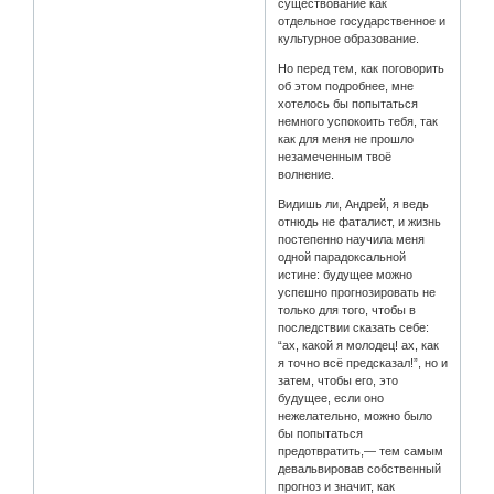
существование как
отдельное государственное и
культурное образование.
Но перед тем, как поговорить
об этом подробнее, мне
хотелось бы попытаться
немного успокоить тебя, так
как для меня не прошло
незамеченным твоё
волнение.
Видишь ли, Андрей, я ведь
отнюдь не фаталист, и жизнь
постепенно научила меня
одной парадоксальной
истине: будущее можно
успешно прогнозировать не
только для того, чтобы в
последствии сказать себе:
“ах, какой я молодец! ах, как
я точно всё предсказал!”, но и
затем, чтобы его, это
будущее, если оно
нежелательно, можно было
бы попытаться
предотвратить,— тем самым
девальвировав собственный
прогноз и значит, как