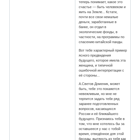
теперь понимает, какое это
счастье — быть человеком и
жить на Земле... Кстати,
почти все свои немалые
деньги, заработанные в
банке, он отдал в
экологические фонды, в
частности, на программы по
спасению китайской панды.
Вот тебе характерный пример
ясного предвидения
будущего, которое имела эта
женщина, и типичной
ошибочной интерпретации с
её стороны...
А.Светов Доменик, может
быть, тебе это покажется
невежливым, но мне не
терпится задать тебе ряд
заранее подготовленных
вопросов, касающихся
России и её ближайшего
будущего. Признаюсь тебе в
том, что мне хотелось бы за
оставшееся у нас с тобой
время, отведённое для этой
беседы, вытянуть из тебя как