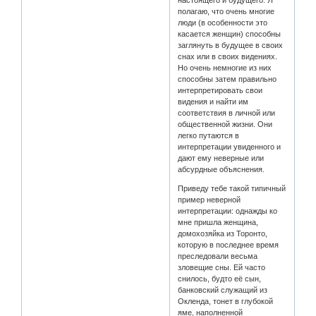
настоящего и будущего. Я
полагаю, что очень многие
люди (в особенности это
касается женщин) способны
заглянуть в будущее в своих
снах или в своих видениях.
Но очень немногие из них
способны затем правильно
интерпретировать свои
видения и найти им
соответствия в личной или
общественной жизни. Они
легко путаются в
интерпретации увиденного и
дают ему неверные или
абсурдные объяснения.
Приведу тебе такой типичный
пример неверной
интерпретации: однажды ко
мне пришла женщина,
домохозяйка из Торонто,
которую в последнее время
преследовали весьма
зловещие сны. Ей часто
снилось, будто её сын,
банковский служащий из
Окленда, тонет в глубокой
яме, наполненной