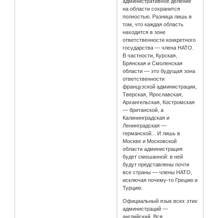
административное деление
на области сохранится
полностью. Разница лишь в
том, что каждая область
находится в зоне
ответственности конкретного
государства — члена НАТО.
В частности, Курская,
Брянская и Смоленская
области — это будущая зона
ответственности
французской администрации,
Тверская, Ярославская,
Архангельская, Костромская
— британской, а
Калининградская и
Ленинградская —
германской... И лишь в
Москве и Московской
области администрация
будет смешанной: в ней
будут представлены почти
все страны — члены НАТО,
исключая почему-то Грецию и
Турцию.
Официальный язык всех этих
администраций —
английский. Вся