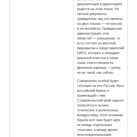
документация в директориях
ведётся на этом языке. Но
личные документы
гражданских лиц составлены
на двух языках — по-русски
и по-английски. Гражданская
администрация этих
областей — смешанная, то
есть состоит из местной
бюрократии и представителей
НАТО, которые и обладают
реальной властью в своих
зонах ответственности.
Денежная единица — рубль,
но не такой, как сейчас.
Совершенно особой будет
ситуация на юге России. Весь
российский Кавказ и
граничащий с ним
Ставропольский край надолго
погрузятся в пучину
этнических и религиозных
междуусобиц. Хотя основная
борьба всё-таки будет идти
не между отдельными
этносами, а между двумя
многонациональными