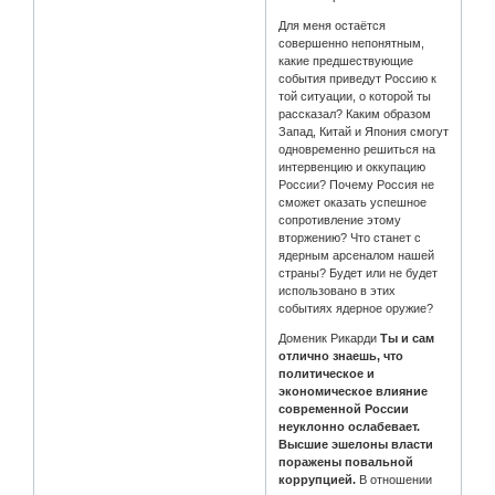
Для меня остаётся
совершенно непонятным,
какие предшествующие
события приведут Россию к
той ситуации, о которой ты
рассказал? Каким образом
Запад, Китай и Япония смогут
одновременно решиться на
интервенцию и оккупацию
России? Почему Россия не
сможет оказать успешное
сопротивление этому
вторжению? Что станет с
ядерным арсеналом нашей
страны? Будет или не будет
использовано в этих
событиях ядерное оружие?
Доменик Рикарди
Ты и сам
отлично знаешь, что
политическое и
экономическое влияние
современной России
неуклонно ослабевает.
Высшие эшелоны власти
поражены повальной
коррупцией.
В отношении