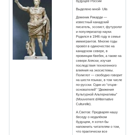
будущее России
Выделено мной- Ulis
Доменик Рикарди —
известный канадский
писатель, эссеист, футуролог
и популяризатор науки.
Родился в 1946 году в семье
иммигрантов. Многие годы
провёл в одиночестве на
канадском севере, в
провинции Квебек, а также на
севере Аляски, изучая
последствия техногенного
влияния на экосистемы.
Полиглот — свободно говорит
на шести языках, в том числе
по-русски. Один из “отцов-
основателей” “Движения
Культурной Альтернативы”
(Mouvement d/Alternative
Culturelle).
А.Светов: Предваряя нашу
беседу о недалёком
будущем, я хотел бы
напомнить читателям о том,
что практически все