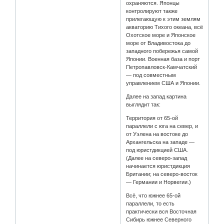
охраняются. Японцы
контролируют также
прилегающую к этим землям
акваторию Тихого океана, всё
Охотское море и Японское
море от Владивостока до
западного побережья самой
Японии. Военная база и порт
Петропавловск-Камчатский
— под совместным
управлением США и Японии.
Далее на запад картина
выглядит так:
Территория от 65-ой
параллели с юга на север, и
от Уэлена на востоке до
Архангельска на западе —
под юристдикцией США.
(Далее на северо-запад
начинается юристдикция
Британии; на северо-восток
— Германии и Норвегии.)
Всё, что южнее 65-ой
параллели, то есть
практически вся Восточная
Сибирь южнее Северного