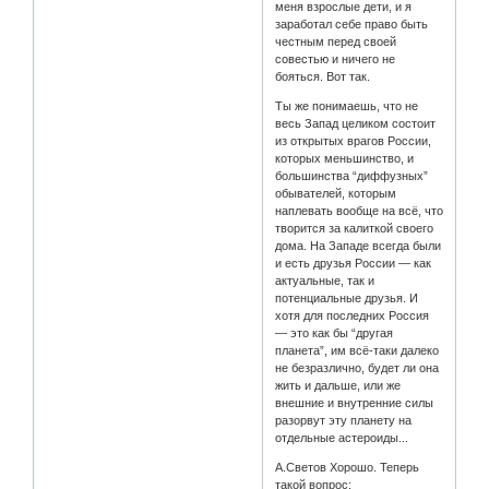
меня взрослые дети, и я
заработал себе право быть
честным перед своей
совестью и ничего не
бояться. Вот так.
Ты же понимаешь, что не
весь Запад целиком состоит
из открытых врагов России,
которых меньшинство, и
большинства “диффузных”
обывателей, которым
наплевать вообще на всё, что
творится за калиткой своего
дома. На Западе всегда были
и есть друзья России — как
актуальные, так и
потенциальные друзья. И
хотя для последних Россия
— это как бы “другая
планета”, им всё-таки далеко
не безразлично, будет ли она
жить и дальше, или же
внешние и внутренние силы
разорвут эту планету на
отдельные астероиды...
А.Светов Хорошо. Теперь
такой вопрос: