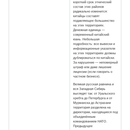
короткий срок этнический
состав этих районов
радикально изменится:
китайцы составят
подавляющее большинство
на этих территориях.
Денежная единица —
современный китайский
юань. Небольшая
подробность: все вывески и
информационные указатели
на этих территориях должны
дублироваться по-китайски.
За нарушение — непомерный
штраф или даже лишение
лицензии (если говорить о
частном бизнесе).
Великая русская равнина и
вся Западная Сибирь
выглядят так: от Уральского
хребта до Петербурга и от
Мурманска до Астрахани
территория разделена на
директории, находящиеся под
объединённым
командованием НАТО.
Предыдущее