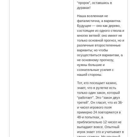
“пророк”, оставшись в
дураках!
Наша вселенная не
фаталистична, а вариантна.
Будущее — оно как дерево,
состоящее из одного ствола и
многих ветвей: оно имеет не
только основной прогноз, но и
различные второстепенные
варианты; но чтобы
осуществиться вариантам, а
не основному прогнозу,
нужны большие и
сознательные усилия с
нашей стороны.
Тот, кто посещает казино,
знает, что в рулетке есть
только один закон, который
“работает”. Это “закон двух
третей”. Он гласит, что из 36-
и чисел игрового поля
примерно 24 повторяются в
48-и попытках, а
приблизительно 12 чисел не
выпадают вовсе. Опытный
игрок знает это и учитывает в
своих ставках. Но опытный