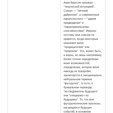
Анри Бергсон называл
“творческой интуицией”,
Сократ — “личным
даймоном”, а современные
парапсихологи — “даром
предвидения” и
“паранормальными
способностями”. Именно
поэтому мне совсем не
нравится, когда некоторые
называют меня
“прорицателем” или
“пророком”. Это, может быть,
и верно, но лишь наполовину.
Более точное определение
моих возможностей,
определение, которое меня
никогда не покоробит,
заключается в эмоционально
нейтральном термине
“футуролог”, то есть, в
буквальном переводе,
“исследователь будущего”
или “специалист по
будущему”. То, что мои
футурологические прогнозы,
касающиеся будущих
событий, в основном