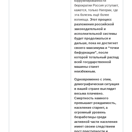
коррумпированности
бюрократии Россия уступает,
кажется, только Нигерии, где
эта болезнь ещё более
вопиюща.
Этот процесс
разложения российской
законодательной и
исполнительной системы
будет продолжаться и
дальше, пока не достигнет
своего максимума и “точки
бифуркации”, после
которой тотальный распад
всей государственной
машины станет
неизбежным.
Одновременно с этим,
демографическая ситуация
в вашей стране выглядит
весьма плачевно.
Смертность намного
превышает рождаемость,
население стареет, а
огромный уровень
безработицы среди
активной части населения
имеет своим следствием
рост преступности и