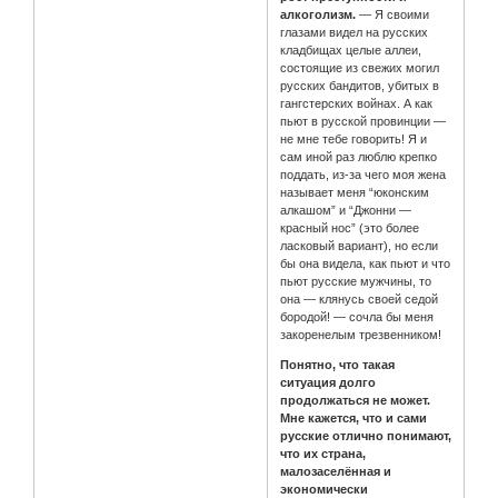
алкоголизм.
— Я своими
глазами видел на русских
кладбищах целые аллеи,
состоящие из свежих могил
русских бандитов, убитых в
гангстерских войнах. А как
пьют в русской провинции —
не мне тебе говорить! Я и
сам иной раз люблю крепко
поддать, из-за чего моя жена
называет меня “юконским
алкашом” и “Джонни —
красный нос” (это более
ласковый вариант), но если
бы она видела, как пьют и что
пьют русские мужчины, то
она — клянусь своей седой
бородой! — сочла бы меня
закоренелым трезвенником!
Понятно, что такая
ситуация долго
продолжаться не может.
Мне кажется, что и сами
русские отлично понимают,
что их страна,
малозаселённая и
экономически