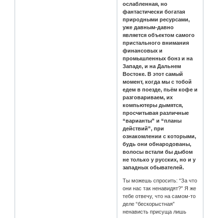
ослабленная, но
фантастически богатая
природными ресурсами,
уже давным-давно
является объектом самого
пристального внимания
финансовых и
промышленных бонз и на
Западе, и на Дальнем
Востоке. В этот самый
момент, когда мы с тобой
едем в поезде, пьём кофе и
разговариваем, их
компьютеры дымятся,
просчитывая различные
“варианты” и “планы
действий”, при
ознакомлении с которыми,
будь они обнародованы,
волосы встали бы дыбом
не только у русских, но и у
западных обывателей.
Ты можешь спросить: “За что
они нас так ненавидят?” Я же
тебе отвечу, что на самом-то
деле “бескорыстная”
ненависть присуща лишь