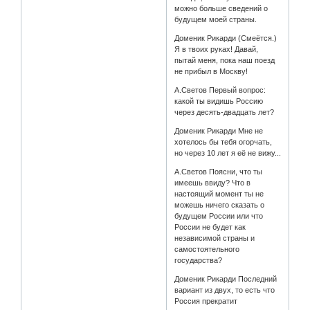
можно больше сведений о
будущем моей страны.
Доменик Рикарди (Смеётся.)
Я в твоих руках! Давай,
пытай меня, пока наш поезд
не прибыл в Москву!
А.Светов Первый вопрос:
какой ты видишь Россию
через десять-двадцать лет?
Доменик Рикарди Мне не
хотелось бы тебя огорчать,
но через 10 лет я её не вижу...
А.Светов Поясни, что ты
имеешь ввиду? Что в
настоящий момент ты не
можешь ничего сказать о
будущем России или что
России не будет как
независимой страны и
самостоятельного
государства?
Доменик Рикарди Последний
вариант из двух, то есть что
Россия прекратит