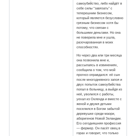
самоубийство, либо найдёт в
себе силы “завязать” с
теперешним бизнесом,
который является безусловно
грязным бизнесом хотя бы
потому, что связан с
большими деньгами. Но она
не поверила мне и ушла,
разочарованная в моих
способностях.
Но через два или три месяца
она позвонила мне и,
рассыпаясь в извинениях,
сообщила о том, что мой
прогноз оправдался: её сын
после многодневного запоя и
двух попыток самоубийства
попал в больницу, а выйдя из
неё, уволился с работы,
уехал из Окленда и вместе с
женой и двумя детьми
поселился в Богом забытой
деревушке среди маори,
аборигенов Новой Зеландии.
Его сегодняшняя профессия
— фермер. Он пасёт овец в
горах и говорит, что только