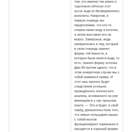
том, кто именно так ровно и
тщательно обтесал этот
кусок льда из бесформенного
монолита. Напротив, в
первую очередь мы
предположим, что кто-то
сперва налил воду в котелок,
а затем выставил его на
мороз. Замёрзнув, вода
превратилась в лёд, который
в свою очередь принял
форму той ёмкости, в
которую была налита вода, то
есть, принял форму котелка.
Даю 99 против одного, что в
этом конкретном случае мы с
тобой окажемся правы. И
этот наш прогноз будет
следствием успешно
проведённого логического
анализа, основанного на уже
имеющемся у нас прошлом
опыте. — Это и будет, в свой
черёд, доказательством того,
что левые полушария наших
с тобой мозгов
функционируют нормально и
находятся в хорошей форме.