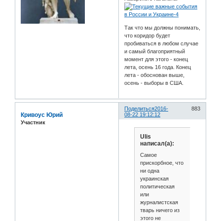
Так что мы должны понимать,
что коридор будет
пробиваться в любом случае
и самый благоприятный
момент для этого - конец
лета, осень 16 года. Конец
лета - обоснован выше,
осень - выборы в США.
Поделиться
2016-
883
Кривоус Юрий
08-22 19:12:12
Участник
Ulis
написал(а):
Самое
прискорбное, что
ни одна
украинская
политическая
или
журналистская
тварь ничего из
этого не