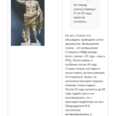
По поводу
сиона,в период с
37 по 53 год,в
корне не
согласен...
Ну вот, столько это
обсуждали, приводили сотни
аргументов. Возвышение
Сиона - это возвышение
Сталина и НКВД прежде
всего, затем с 43 года - еще и
РПЦ. После войны и
особенно после 49 года
Сталин сильно постарел и
начал терять рычаги влияния.
Отстранился, болел, по
несколько месяцев отдыхал,
влияние Сиона падало.
После 53 года сионисты до 68
года сидели тихо и не
высовывались, но с
приходом Андропова на пост
Председателя КГБ
постепенно
активизировались и