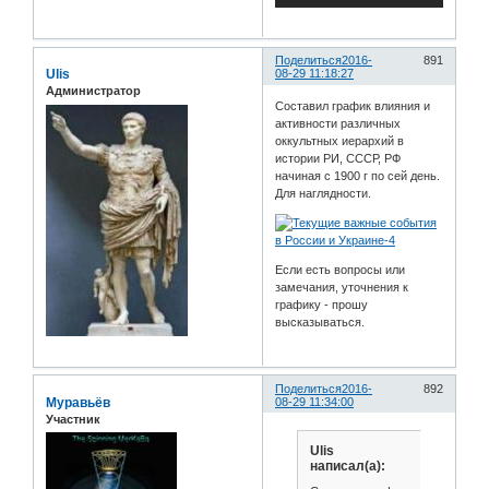
Поделиться
2016-
891
Ulis
08-29 11:18:27
Администратор
Составил график влияния и
активности различных
оккультных иерархий в
истории РИ, СССР, РФ
начиная с 1900 г по сей день.
Для наглядности.
Если есть вопросы или
замечания, уточнения к
графику - прошу
высказываться.
Поделиться
2016-
892
Муравьёв
08-29 11:34:00
Участник
Ulis
написал(а):