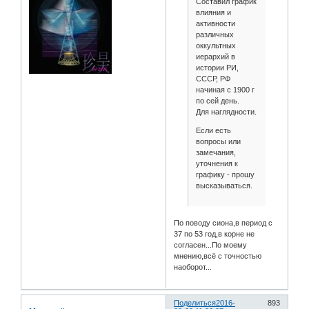
Составил график
влияния и
активности
различных
оккультных
иерархий в
истории РИ,
СССР, РФ
начиная с 1900 г
по сей день.
Для наглядности.
Если есть
вопросы или
замечания,
уточнения к
графику - прошу
высказываться.
По поводу сиона,в период с
37 по 53 год,в корне не
согласен...По моему
мнению,всё с точностью
наоборот...
Поделиться
2016-
893