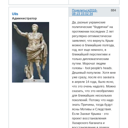
Поделиться
2016-
884
Ulis
08-23 15:02:34
Администратор
Да, разные украинские
политические "бодрячки" на
протяжении последних 2 лет
регулярно оптимистически
заявляют, что вернуть Крым
можно в ближайшие полгода,
год, вот еще немного, в
ближайшей перспективе и
только дипломатическим
путем. Морочат людям
головы - fool people's heads.
Дешевый популизм. Хотя мне
уже сразу, после его захвата
в апреле 14 года, было ясно,
что это очень надолго. Можно
сказать, что это необратимо
для ближайших нескольких
поколений. Потому что надо
знать Причины, тогда будут
ясны Мотивы и Следствия.
Если Захват Крыма - это
проект восстановления
Хазарского Каганата и
восстановление в правах