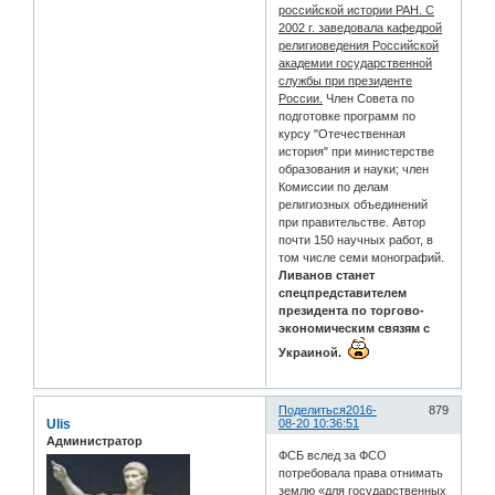
российской истории РАН. С
2002 г. заведовала кафедрой
религиоведения Российской
академии государственной
службы при президенте
России.
Член Совета по
подготовке программ по
курсу "Отечественная
история" при министерстве
образования и науки; член
Комиссии по делам
религиозных объединений
при правительстве. Автор
почти 150 научных работ, в
том числе семи монографий.
Ливанов станет
спецпредставителем
президента по торгово-
экономическим связям с
Украиной.
Поделиться
2016-
879
Ulis
08-20 10:36:51
Администратор
ФСБ вслед за ФСО
потребовала права отнимать
землю «для государственных