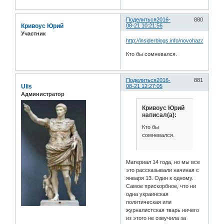
Поделиться
2016-
880
Кривоус Юрий
08-21 10:21:56
Участник
http://insiderblogs.info/novohazarossiya/
Кто бы сомневался.
Поделиться
2016-
881
Ulis
08-21 12:27:05
Администратор
Кривоус Юрий
написал(а):
Кто бы
сомневался.
Материал 14 года, но мы все
это рассказывали начиная с
января 13. Один к одному.
Самое прискорбное, что ни
одна украинская
политическая или
журналистская тварь ничего
из этого не озвучила за