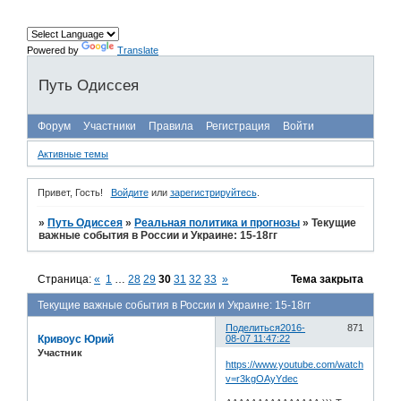
Powered by
Translate
Путь Одиссея
Форум
Участники
Правила
Регистрация
Войти
Активные темы
Привет, Гость!
Войдите
или
зарегистрируйтесь
.
»
Путь Одиссея
»
Реальная политика и прогнозы
»
Текущие
важные события в России и Украине: 15-18гг
Страница:
«
1
…
28
29
30
31
32
33
»
Тема закрыта
Текущие важные события в России и Украине: 15-18гг
Поделиться
2016-
871
Кривоус Юрий
08-07 11:47:22
Участник
https://www.youtube.com/watch?
v=r3kgOAyYdec