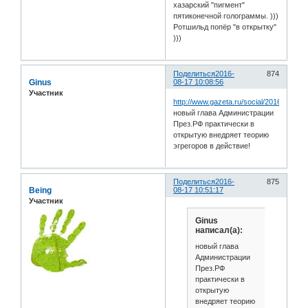
хазарский "пигмент"
пятиконечной голограммы. )))
Ротшильд попёр "в открытку"
)))
Поделиться
2016-
874
Ginus
08-17 10:08:56
Участник
http://www.gazeta.ru/social/2016/08/16
новый глава Администрации
През.РФ практически в
открытую внедряет теорию
эгрегоров в действие!
Поделиться
2016-
875
Being
08-17 10:51:17
Участник
Ginus
написал(а):
новый глава
Администрации
През.РФ
практически в
открытую
внедряет теорию