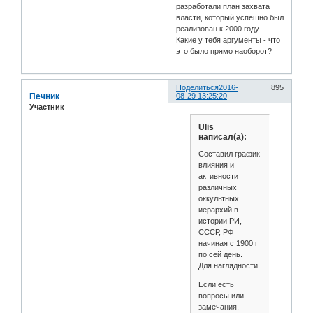
разработали план захвата
власти, который успешно был
реализован к 2000 году.
Какие у тебя аргументы - что
это было прямо наоборот?
Поделиться
2016-
895
Печник
08-29 13:25:20
Участник
Ulis
написал(а):
Составил график
влияния и
активности
различных
оккультных
иерархий в
истории РИ,
СССР, РФ
начиная с 1900 г
по сей день.
Для наглядности.
Если есть
вопросы или
замечания,