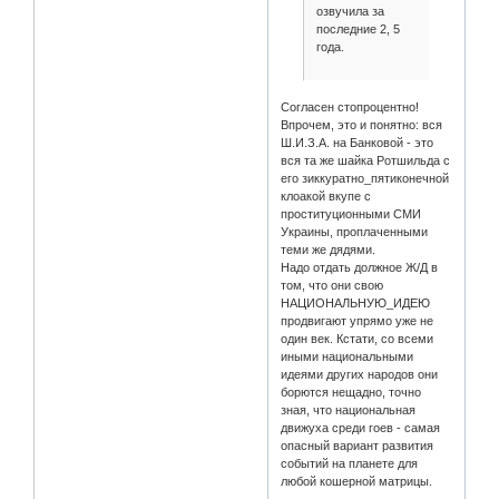
озвучила за
последние 2, 5
года.
Согласен стопроцентно!
Впрочем, это и понятно: вся
Ш.И.З.А. на Банковой - это
вся та же шайка Ротшильда с
его зиккуратно_пятиконечной
клоакой вкупе с
проституционными СМИ
Украины, проплаченными
теми же дядями.
Надо отдать должное Ж/Д в
том, что они свою
НАЦИОНАЛЬНУЮ_ИДЕЮ
продвигают упрямо уже не
один век. Кстати, со всеми
иными национальными
идеями других народов они
борются нещадно, точно
зная, что национальная
движуха среди гоев - самая
опасный вариант развития
событий на планете для
любой кошерной матрицы.