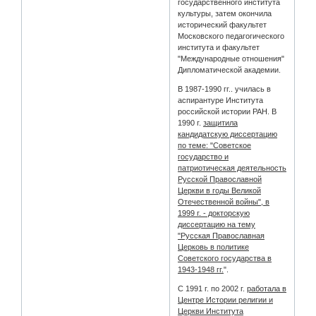
государственного института
культуры, затем окончила
исторический факультет
Московского педагогического
института и факультет
"Международные отношения"
Дипломатической академии.
В 1987-1990 гг.. училась в
аспирантуре Института
российской истории РАН. В
1990 г.
защитила
кандидатскую диссертацию
по теме: "Советское
государство и
патриотическая деятельность
Русской Православной
Церкви в годы Великой
Отечественной войны", в
1999 г. - докторскую
диссертацию на тему
"Русская Православная
Церковь в политике
Советского государства в
1943-1948 гг.
".
С 1991 г. по 2002 г.
работала в
Центре Истории религии и
Церкви Института