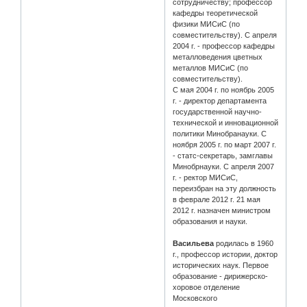
сотрудничеству; профессор
кафедры теоретической
физики МИСиС (по
совместительству). С апреля
2004 г. - профессор кафедры
металловедения цветных
металлов МИСиС (по
совместительству).
С мая 2004 г. по ноябрь 2005
г. - директор департамента
государственной научно-
технической и инновационной
политики Минобранауки. С
ноября 2005 г. по март 2007 г.
- статс-секретарь, замглавы
Минобрнауки. С апреля 2007
г. - ректор МИСиС,
переизбран на эту должность
в феврале 2012 г. 21 мая
2012 г. назначен министром
образования и науки.
Васильева
родилась в 1960
г., профессор истории, доктор
исторических наук. Первое
образование - дирижерско-
хоровое отделение
Московского