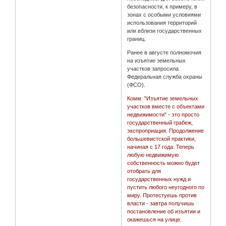
безопасности, к примеру, в
зонах с особыми условиями
использования территорий
или вблизи государственных
границ.
Ранее в августе полномочия
на изъятие земельных
участков запросила
Федеральная служба охраны
(ФСО).
Комм. "Изъятие земельных
участков вместе с объектами
недвижимости" - это просто
государственный грабеж,
экспроприация. Продолжение
большевистской практики,
начиная с 17 года. Теперь
любую недвижимую
собственность можно будет
отобрать для
государственных нужд и
пустить любого неугодного по
миру. Протестуешь против
власти - завтра получишь
постановление об изъятии и
окажешься на улице.