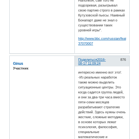
Наполеон, сам того не
подозревая, разыгрывал
свою партию строго в рамках
Кутузовской пьесы. Наивный
Бонапарт даже не знал о
существовании таких
уровней игры".
http://www.bbc.com/russian/features-
37070007
Поделиться
2016-
876
Ginus
08-17 11:09:24
Участник
интересно именно вот это!:
-Из реальных наработок
также можно выделить
ситуационные центры. Это
когда садится группа людей,
и они за два-три часа вместо
пяти-семи месяцев
разрабатывают стратегию
действий. Здесь нужны очень
жесткие, сложные методики,
в основе которых лежат
психология, философия,
специальные
математические и