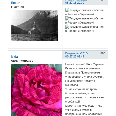
Eocen
08-27 18:20:30
Участник
Поделиться
2016-
888
Isida
08-27 22:09:49
Администратор
Новый посол США в Украине.
Была послом в Армении и
Киргизии, в Принстонском
университете учила русский.
По украински читает с
монитора.
У нас ситуация на грани
большой войны, а она
рассказывает, что едет к нам
с собачкой.
Может у нас уже будет тихо-
тихо и дама будет в
предпенсионном состоянии