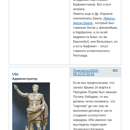
Бафометчеков. Вот и вся
интрига.
Левиты еще в Др. Израиле
поклонялись Баалу,
Левиты-
жрецы Баала
, который был
главным богом у финикийцев,
в Карфагене, и по всей
видимости Баал, он же
Баалзебуб, или Вельзевул, он
и есть Бафомет - титул
главного атлантического
Рептоида.
Поделиться
2016-
882
Ulis
08-22 07:53:41
Администратор
Если мы предполагаем, что
захват Крыма 16 марта в
Праздник Пурим был заказан
Путину Хабадом, то мы
должны четко понимать, что
"партнер" до сих пор не
выполнил договор в части
создания сухопутного
коридора. Ибо именно так
выглядела территория
Хазарского Каганата.