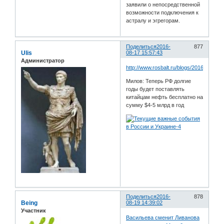
заявили о непосредственной
возможности подключения к
астралу и эгрегорам.
Поделиться
2016-
877
Ulis
08-17 15:57:43
Администратор
http://www.rosbalt.ru/blogs/2016/08/16/
Милов: Теперь РФ долгие
годы будет поставлять
китайцам нефть бесплатно на
сумму $4-5 млрд в год
Поделиться
2016-
878
Being
08-19 14:39:02
Участник
Васильева сменит Ливанова