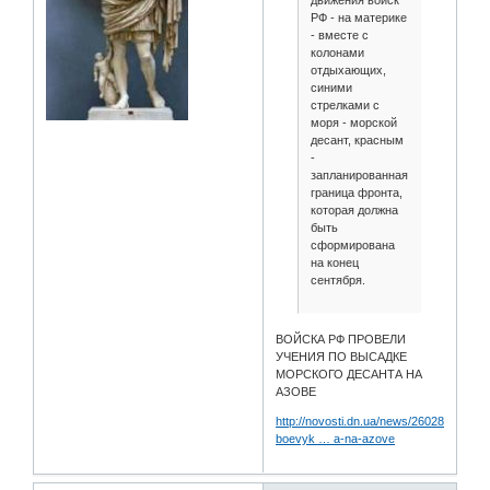
движения войск
РФ - на материке
- вместе с
колонами
отдыхающих,
синими
стрелками с
моря - морской
десант, красным
-
запланированная
граница фронта,
которая должна
быть
сформирована
на конец
сентября.
ВОЙСКА РФ ПРОВЕЛИ
УЧЕНИЯ ПО ВЫСАДКЕ
МОРСКОГО ДЕСАНТА НА
АЗОВЕ
http://novosti.dn.ua/news/260289-
boevyk … a-na-azove