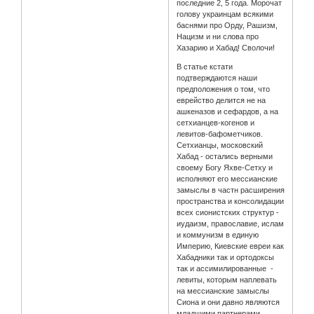
последние 2, 5 года. Морочат
голову украинцам всякими
баснями про Орду, Рашизм,
Нацизм и ни слова про
Хазарию и Хабад! Сволочи!
В статье кстати
подтверждаются наши
предположения о том, что
еврейство делится не на
ашкеназов и сефардов, а на
сетхианцев-когенов и
левитов-бафометчиков.
Сетхианцы, московский
Хабад - остались верными
своему Богу Яхве-Сетху и
исполняют его мессианские
замыслы в частн расширения
пространства и консолидации
всех сионистских структур -
иудаизм, православие, ислам
и коммунизм в единую
Империю, Киевские евреи как
Хабадники так и ортодоксы
так и ассимилированные -
левиты, которым наплевать
на мессианские замыслы
Сиона и они давно являются
младшими партнерами