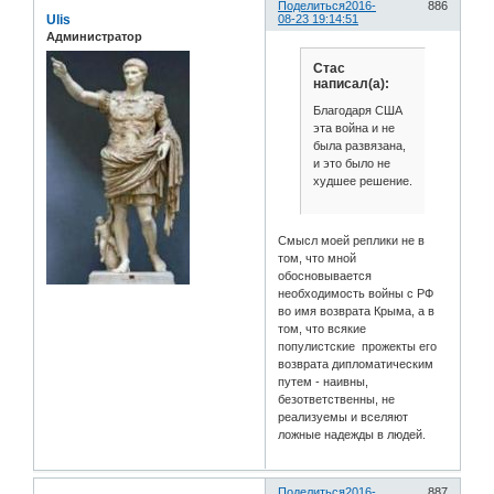
Поделиться
2016-
886
Ulis
08-23 19:14:51
Администратор
Стас
написал(а):
Благодаря США
эта война и не
была развязана,
и это было не
худшее решение.
Смысл моей реплики не в
том, что мной
обосновывается
необходимость войны с РФ
во имя возврата Крыма, а в
том, что всякие
популистские прожекты его
возврата дипломатическим
путем - наивны,
безответственны, не
реализуемы и вселяют
ложные надежды в людей.
Поделиться
2016-
887