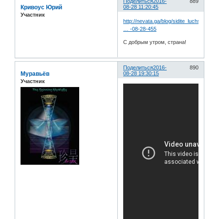
Поделиться
2016-
889
Кривоус Юрий
08-28 11:20:45
Участник
http://nevata.ga/blog/sidite_luchshe_do
… -08-28-455
С добрым утром, страна!
Поделиться
2016-
890
Муравьёв
08-28 19:30:15
Участник