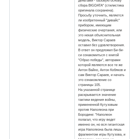
деньгами - базовую основу
сбора BIGDATA" (стилистика
оригинала сохранена).
Просьбу уточнить, является
ли изобретенный "дивайс"
прибором, имеющим
физические очертания, или
это некая объяснительная
модель, Виктор Сараев
оставил без удовлетворения.
В ответ он предложил Би-би-
си ознакомиться с книгой
"Образ победы", авторами
которой являются все те же
Антон Вайно, Антон Кобяков и
сам Виктор Сараев, и начать
это ознакомление со
страницы 105.
На указанной странице
раскрывается значение
тактики ведения войны,
примененной Кутузовым
против Наполеона при
Бородине: "Наполеон
полагал, что игру ведет
именно он, но вся гигантская
игра Наполеона была лишь
фрагментом игры Кутузова, и