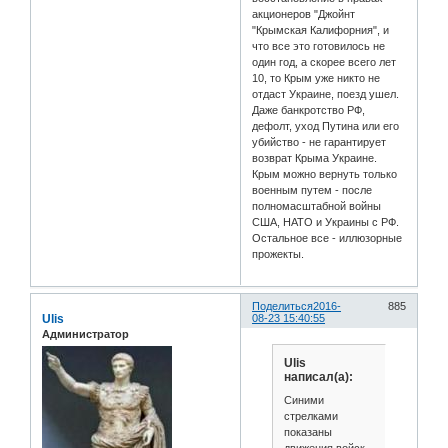
акционеров "Джойнт
"Крымская Калифорния", и
что все это готовилось не
один год, а скорее всего лет
10, то Крым уже никто не
отдаст Украине, поезд ушел.
Даже банкротство РФ,
дефолт, уход Путина или его
убийство - не гарантирует
возврат Крыма Украине.
Крым можно вернуть только
военным путем - после
полномасштабной войны
США, НАТО и Украины с РФ.
Остальное все - иллюзорные
прожекты.
Поделиться
2016-
885
Ulis
08-23 15:40:55
Администратор
Ulis
написал(а):
Синими
стрелками
показаны