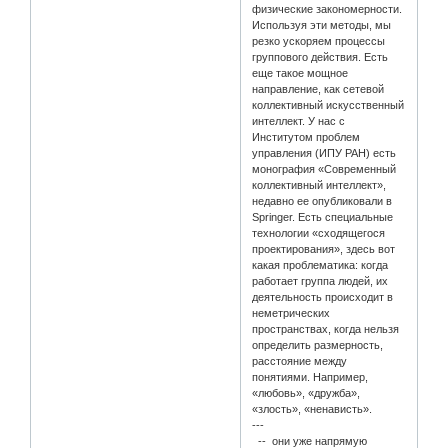
физические закономерности.
Используя эти методы, мы
резко ускоряем процессы
группового действия. Есть
еще такое мощное
направление, как сетевой
коллективный искусственный
интеллект. У нас с
Институтом проблем
управления (ИПУ РАН) есть
монография «Современный
коллективный интеллект»,
недавно ее опубликовали в
Springer. Есть специальные
технологии «сходящегося
проектирования», здесь вот
какая проблематика: когда
работает группа людей, их
деятельность происходит в
неметрических
пространствах, когда нельзя
определить размерность,
расстояние между
понятиями. Например,
«любовь», «дружба»,
«злость», «ненависть».
---
-- они уже напрямую