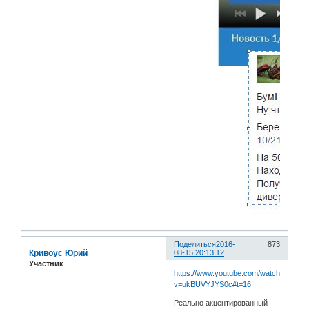
Поделиться
2016-
873
Кривоус Юрий
08-15 20:13:12
Участник
https://www.youtube.com/watch?
v=ukBUVYJYS0c#t=16
Реально акцентированный