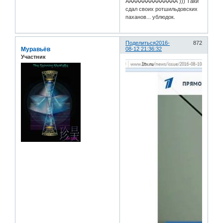
ААААААААААААААА ))) Таки
сдал своих ротшильдовских
паханов... ублюдок.
Поделиться
2016-
872
Муравьёв
08-12 21:36:32
Участник