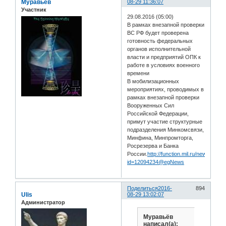
Муравьёв
08-29 11:36:07
Участник
29.08.2016 (05:00)
В рамках внезапной проверки
ВС РФ будет проверена
готовность федеральных
органов исполнительной
власти и предприятий ОПК к
работе в условиях военного
времени
В мобилизационных
мероприятиях, проводимых в
рамках внезапной проверки
Вооруженных Сил
Российской Федерации,
примут участие структурные
подразделения Минкомсвязи,
Минфина, Минпромторга,
Росрезерва и Банка
России.
http://function.mil.ru/news_pag
id=12094234@egNews
Поделиться
2016-
894
Ulis
08-29 13:02:07
Администратор
Муравьёв
написал(а):