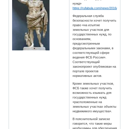
нужд»
https://rufabula.com/news/2016/08/19/fs
Федеральная служба
безопасности хочет получить
право «на изъятие
земельных участков для
государственных нужд, по
основаниям,
предусмотренным
федеральными законами, в
соответствующей сфере
ведения ФСБ России».
Соответствующий
законопроект опубликован на
портале проектов
нормативных актов.
Кроме земельных участков,
ФСБ также хочет получить
возможность изымать для
государственных нужд
«расположенные на
земельных участках объекты
недвижимого имущества».
В пояснительной записке
говорится, что такие меры
необходимы для обеспечения