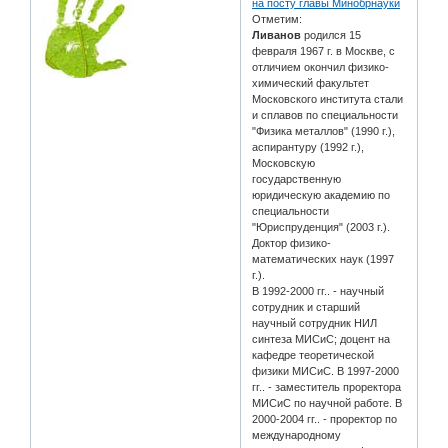
на посту главы Минобрнауки
Отметим:
Ливанов
родился 15
февраля 1967 г. в Москве, с
отличием окончил физико-
химический факультет
Московского института стали
и сплавов по специальности
"Физика металлов" (1990 г.),
аспирантуру (1992 г.),
Московскую
государственную
юридическую академию по
специальности
"Юриспруденция" (2003 г.).
Доктор физико-
математических наук (1997
г.).
В 1992-2000 гг.. - научный
сотрудник и старший
научный сотрудник НИЛ
синтеза МИСиС; доцент на
кафедре теоретической
физики МИСиС. В 1997-2000
гг.. - заместитель проректора
МИСиС по научной работе. В
2000-2004 гг.. - проректор по
международному