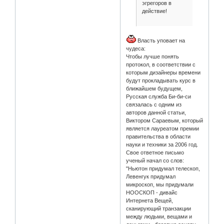
эгрегоров в
действие!
Власть уповает на
чудеса:
Чтобы лучше понять
протокол, в соответствии с
которым дизайнеры времени
будут прокладывать курс в
ближайшем будущем,
Русская служба Би-би-си
связалась с одним из
авторов данной статьи,
Виктором Сараевым, который
является лауреатом премии
правительства в области
науки и техники за 2006 год.
Свое ответное письмо
ученый начал со слов:
"Ньютон придумал телескоп,
Левенгук придумал
микроскоп, мы придумали
НООСКОП - дивайс
Интернета Вещей,
сканирующий транзакции
между людьми, вещами и